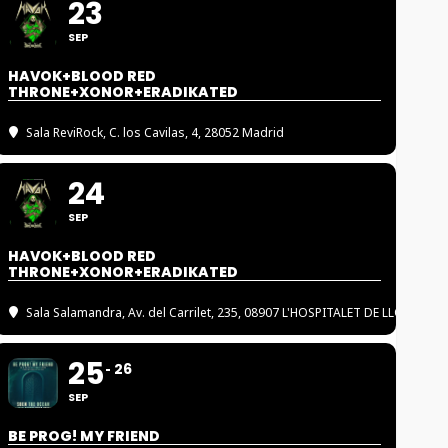
23
SEP
HAVOK+BLOOD RED
THRONE+XONOR+ERADIKATED
Sala ReviRock
, C. los Cavilas, 4, 28052 Madrid
24
SEP
HAVOK+BLOOD RED
THRONE+XONOR+ERADIKATED
Sala Salamandra
, Av. del Carrilet, 235, 08907 L'HOSPITALET DE LLOBREGA
25
26
SEP
BE PROG! MY FRIEND