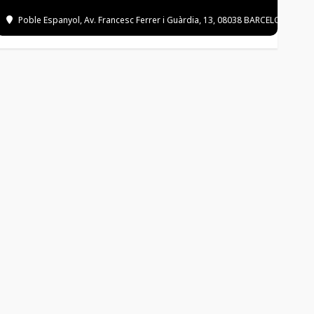
Poble Espanyol
, Av. Francesc Ferrer i Guàrdia, 13, 08038 BARCELONA