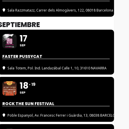
Sala Razzmatazz
, Carrer dels Almogàvers, 122, 08018 Barcelona
SEPTIEMBRE
17
SEP
FASTER PUSSYCAT
Sala Totem
, Pol. Ind. Landazábal Calle 1, 10, 31610 NAVARRA
18
19
SEP
ROCK THE SUN FESTIVAL
Poble Espanyol
, Av. Francesc Ferrer i Guàrdia, 13, 08038 BARCELONA