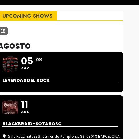
UPCOMING SHOWS
AGOSTO
05
08
AGO
LEYENDAS DEL ROCK
11
AGO
BLACKBRAID+SOTABOSC
Sala Razzmatazz 3
, Carrer de Pamplona, 88, 08018 BARCELONA