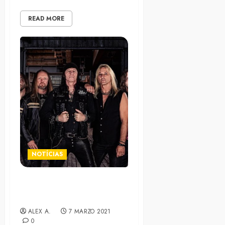
READ MORE
NOTÍCIAS
El ex-guitarrista de Accept,
anuncia disco en solitario
ALEX A.
7 MARZO 2021
0