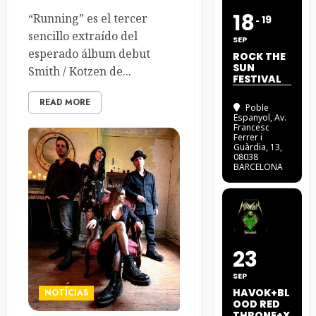
18
“Running” es el tercer
19
sencillo extraído del
SEP
esperado álbum debut
ROCK THE
SUN
Smith / Kotzen de...
FESTIVAL
READ MORE
Poble
Espanyol
, Av.
Francesc
Ferrer i
Guàrdia, 13,
08038
BARCELONA
23
SEP
HAVOK+BL
NOTÍCIAS
OOD RED
THRONE+X