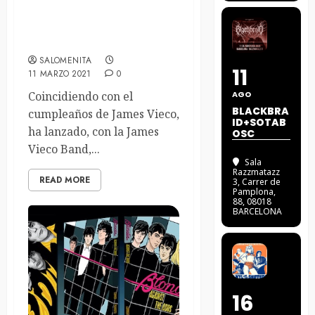
Adelanto del «Unplugged
at Rocksound» de James
Vieco Band
SALOMENITA
11
11 MARZO 2021
0
Coincidiendo con el
AGO
BLACKBRA
cumpleaños de James Vieco,
ID+SOTAB
ha lanzado, con la James
OSC
Vieco Band,...
Sala
Razzmatazz
READ MORE
3
, Carrer de
Pamplona,
88, 08018
BARCELONA
16