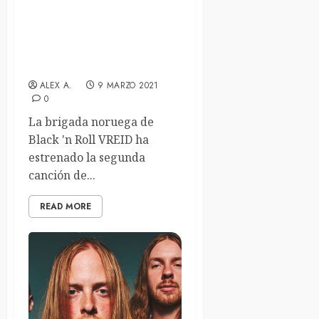
Los noruegos Vreid
estrenan el segundo
capítulo de su «Wild North
West»
ALEX A.
9 MARZO 2021
0
La brigada noruega de
Black 'n Roll VREID ha
estrenado la segunda
canción de...
READ MORE