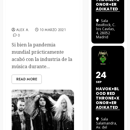
ONOR+ER
ADIKATED
«The Sound Of Scars», el
documental de Life of
Sala
Agony
ReviRock
, C.
los Cavilas,
ALEX A.
10 MARZO 2021
4, 28052
0
Madrid
Si bien la pandemia
mundial prácticamente
acabó con la industria de la
música durante...
24
READ MORE
SEP
HAVOK+BL
OOD RED
THRONE+X
ONOR+ER
ADIKATED
Sala
Salamandra
,
Av. del