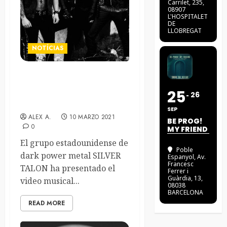
Carrilet, 235,
08907
L'HOSPITALET
DE
LLOBREGAT
NOTÍCIAS
Silver Talon desvelan el
25
video de «As The World
26
Burns»
SEP
ALEX A.
10 MARZO 2021
BE PROG!
0
MY FRIEND
El grupo estadounidense de
Poble
dark power metal SILVER
Espanyol
, Av.
Francesc
TALON ha presentado el
Ferrer i
Guàrdia, 13,
video musical...
08038
BARCELONA
READ MORE