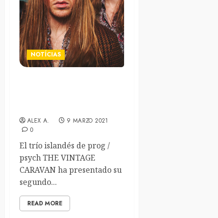
NOTÍCIAS
Segundo adelanto de
«Monuments» de The
Vintage Caravan
ALEX A.
9 MARZO 2021
0
El trío islandés de prog /
psych THE VINTAGE
CARAVAN ha presentado su
segundo...
READ MORE