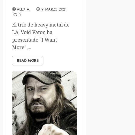
de la mano de Void Vator
ALEX A.
9 MARZO 2021
0
El trío de heavy metal de
LA, Void Vator, ha
presentado "I Want
More",...
READ MORE