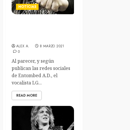
NOTÍCIAS
Fallece el vocalista de
Entombed, LG Petrov, tras
la lucha contra el cáncer.
ALEX A.
8 MARZO 2021
0
Al parecer, y según
publican las redes sociales
de Entombed A.D., el
vocalista LG...
READ MORE