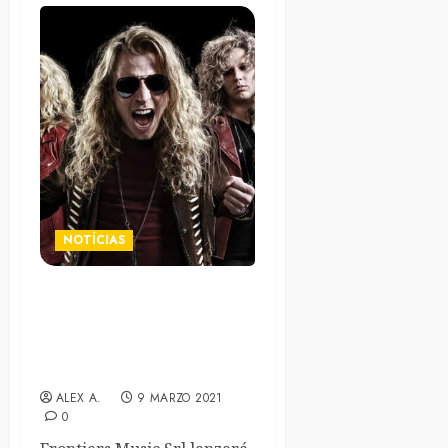
NOTÍCIAS
Temple Balls publican otro
tema de su «Pyromide» e
historia del origen de su
nombre
ALEX A.
9 MARZO 2021
0