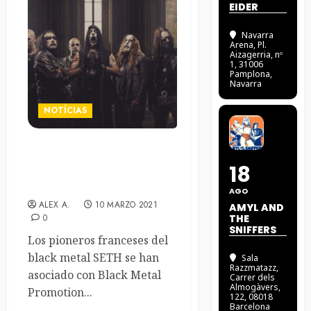
EIDER
Navarra
Arena
, Pl.
Aizagerria, nº
1, 31006
Pamplona,
Navarra
NOTÍCIAS
Los franceses Seth publican
18
el primer adelanto de «Le
morsure du Christ»
AGO
ALEX A.
10 MARZO 2021
AMYL AND
0
THE
SNIFFERS
Los pioneros franceses del
black metal SETH se han
Sala
Razzmatazz
,
asociado con Black Metal
Carrer dels
Almogàvers,
Promotion...
122, 08018
Barcelona