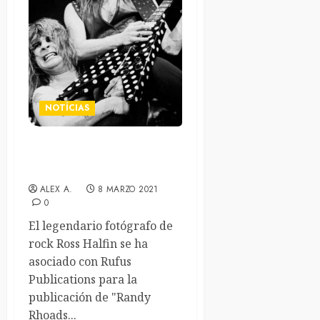
NOTÍCIAS
Libro fotográfico de Ross
Halfin sobre Randy Rhoads
ALEX A.
8 MARZO 2021
0
El legendario fotógrafo de
rock Ross Halfin se ha
asociado con Rufus
Publications para la
publicación de "Randy
Rhoads...