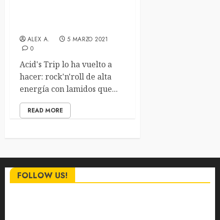
Acid’s Trip estrenan tema y
presentan el disco debut
ALEX A.
5 MARZO 2021
0
Acid's Trip lo ha vuelto a
hacer: rock'n'roll de alta
energía con lamidos que...
READ MORE
FOLLOW US!