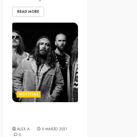
READ MORE
NOTÍCIAS
Grande Royale estrenan el
tema «Troublemaker»
ALEX A.
5 MARZO 2021
0