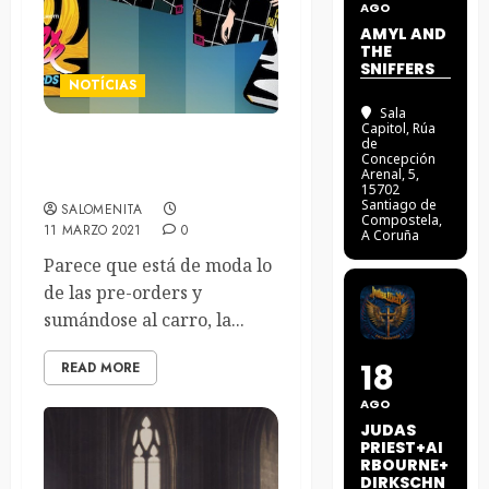
AGO
AMYL AND
THE
SNIFFERS
NOTÍCIAS
Sala
Capitol
, Rúa
de
Novela gráfica de Blondie:
Concepción
Arenal, 5,
Against The Odds
15702
Santiago de
SALOMENITA
Compostela,
11 MARZO 2021
0
A Coruña
Parece que está de moda lo
de las pre-orders y
sumándose al carro, la...
18
READ MORE
AGO
JUDAS
PRIEST+AI
RBOURNE+
DIRKSCHN