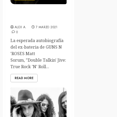
Biografia del ex-Guns
n’Roses Matt Sorum
ALEX A.
7 MARZO 2021
0
La esperada autobiografía
del ex-bateria de GUNS N
'ROSES Matt
Sorum, "Double Talkin' Jive:
True Rock 'N' Roll...
READ MORE