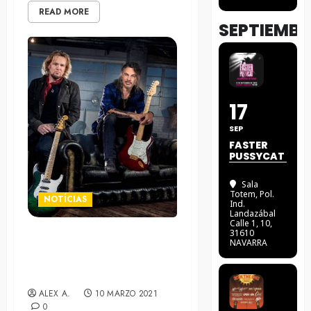
READ MORE
SEPTIEMBR
17
SEP
FASTER
PUSSYCAT
Sala
Totem
, Pol.
NOTÍCIAS
Ind.
Landazábal
Calle 1, 10,
31610
NAVARRA
El dúo Smith/Kotzen ponen
en circulación el video de
«Running»
ALEX A.
10 MARZO 2021
0