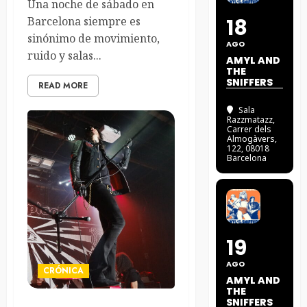
Una noche de sábado en
Barcelona siempre es
18
sinónimo de movimiento,
AGO
ruido y salas...
AMYL AND
THE
SNIFFERS
READ MORE
Sala
Razzmatazz
,
Carrer dels
Almogàvers,
122, 08018
Barcelona
19
AGO
CRÓNICA
AMYL AND
THE
SNIFFERS