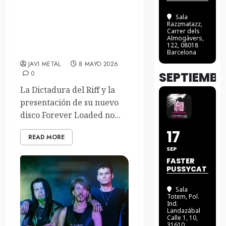
The Lords of Altamont la
resurrección por
Sala
Razzmatazz
,
combustión –
Carrer dels
Almogàvers,
07/05/2026. Sala Upload
122, 08018
(Barcelona)
Barcelona
JAVI METAL
8 MAYO 2026
0
SEPTIEMBR
La Dictadura del Riff y la
presentación de su nuevo
disco Forever Loaded no...
17
READ MORE
SEP
FASTER
PUSSYCAT
Sala
Totem
, Pol.
Ind.
Landazábal
Calle 1, 10,
31610