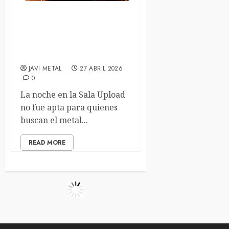
El asedio sonoro de Katla y
la monotonía de 1914 –
21/04/2026. Sala Upload
(Barcelona)
JAVI METAL
27 ABRIL 2026
0
La noche en la Sala Upload
no fue apta para quienes
buscan el metal...
READ MORE