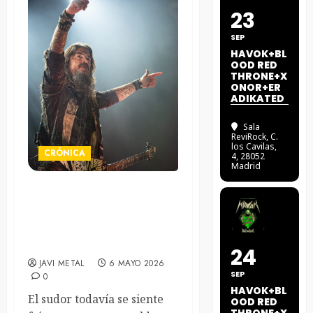
23
SEP
HAVOK+BL
OOD RED
THRONE+X
ONOR+ER
ADIKATED
Sala
ReviRock
, C.
los Cavilas,
CRÓNICA
4, 28052
Madrid
Machine Head reclama su
trono en el olimpo del
Metal – 30/04/2026. Sala
Razzmatazz (Barcelona)
24
JAVI METAL
6 MAYO 2026
SEP
0
HAVOK+BL
El sudor todavía se siente
OOD RED