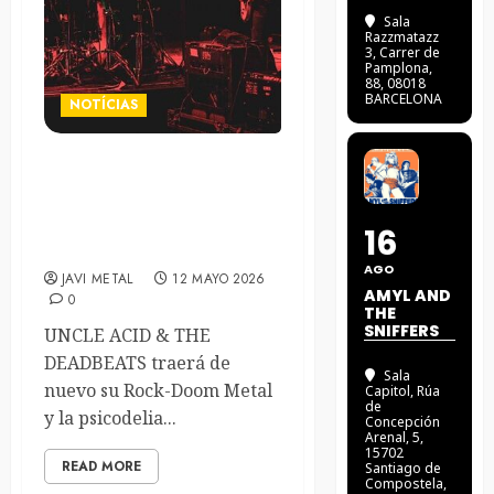
Sala
Razzmatazz
3
, Carrer de
Pamplona,
88, 08018
BARCELONA
NOTÍCIAS
Los británicos Uncle Acid &
The Deadbeats nos
visitaran en este junio de
16
2026
AGO
JAVI METAL
12 MAYO 2026
AMYL AND
0
THE
SNIFFERS
UNCLE ACID & THE
DEADBEATS traerá de
Sala
nuevo su Rock-Doom Metal
Capitol
, Rúa
de
y la psicodelia...
Concepción
Arenal, 5,
15702
READ MORE
Santiago de
Compostela,