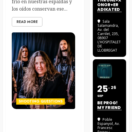
THRONE+X
frío en nuestras espaldas y
ONOR+ER
los oídos conservan ese...
ADIKATED
Sala
READ MORE
Salamandra
,
Av. del
Carrilet, 235,
08907
L'HOSPITALET
DE
LLOBREGAT
25
26
SEP
SHOOTING QUESTIONS
BE PROG!
MY FRIEND
Poble
Elisa C. Martín: «Debutar
Espanyol
, Av.
finalmente bajo mi propio
Francesc
Ferrer i