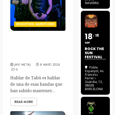
NAVARRA
SHOOTING QUESTIONS
18
19
Tabü: «Hay pequeños
SEP
sueños que se van
ROCK THE
cumpliendo a lo largo de
SUN
FESTIVAL
los años»
JAVI METAL
8 MAYO 2026
Poble
0
Espanyol
, Av.
Francesc
Hablar de Tabü es hablar
Ferrer i
Guàrdia, 13,
de una de esas bandas que
08038
BARCELONA
han sabido mantener...
READ MORE