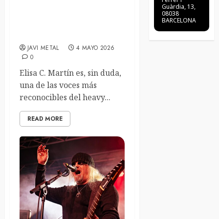
nombre es la batalla más
Guàrdia, 13,
personal hasta la fecha,
08038
BARCELONA
pero es profundamente
liberador»
JAVI METAL
4 MAYO 2026
0
Elisa C. Martín es, sin duda,
una de las voces más
reconocibles del heavy...
READ MORE