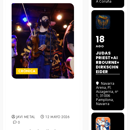
A Coruña
18
AGO
JUDAS
PRIEST+AI
RBOURNE+
DIRKSCHN
CRÓNICA
EIDER
Navarra
Arena
, Pl.
Moonshine Wagon party de
Aizagerria, nº
1, 31006
Heavy-Bluegrass total –
Pamplona,
09/05/2026. Sala
Navarra
Razzmatazz 3 (Barcelona)
JAVI METAL
12 MAYO 2026
0