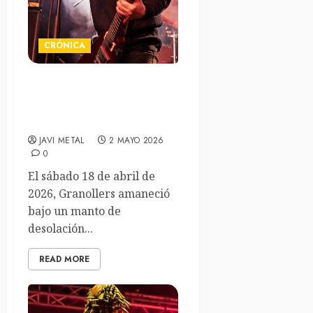
CRÓNICA
Winds of Agony 2026 Day
2 – Sala Nau B1
(Granollers) 18/04/2026.
JAVI METAL
2 MAYO 2026
0
El sábado 18 de abril de
2026, Granollers amaneció
bajo un manto de
desolación...
READ MORE