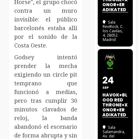
Horse", el grupo chocó
ONOR+ER
ADIKATED
contra un muro
invisible: el público
Sala
ReviRock
, C.
barcelonés estaba allí
los Cavilas,
4, 28052
por el sonido de la
Madrid
Costa Oeste.
Godsey intentó
prender la mecha
exigiendo un circle pit
24
temprano que
SEP
funcionó a medias,
HAVOK+BL
pero tras cumplir 30
OOD RED
THRONE+X
minutos clavados de
ONOR+ER
ADIKATED
reloj, la banda
abandonó el escenario
Sala
Salamandra
,
de forma abrupta y sin
Av. del