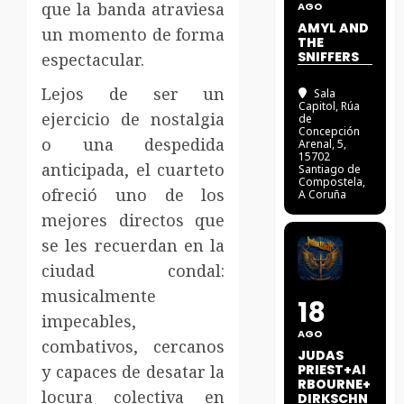
que la banda atraviesa
AGO
AMYL AND
un momento de forma
THE
SNIFFERS
espectacular.
Lejos de ser un
Sala
Capitol
, Rúa
ejercicio de nostalgia
de
Concepción
o una despedida
Arenal, 5,
15702
anticipada, el cuarteto
Santiago de
Compostela,
ofreció uno de los
A Coruña
mejores directos que
se les recuerdan en la
ciudad condal:
musicalmente
18
impecables,
AGO
combativos, cercanos
JUDAS
y capaces de desatar la
PRIEST+AI
RBOURNE+
locura colectiva en
DIRKSCHN