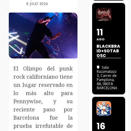
8 JULIO 2026
11
AGO
BLACKBRA
ID+SOTAB
OSC
El Olimpo del punk
Sala
Razzmatazz
rock californiano tiene
3
, Carrer de
Pamplona,
un lugar reservado en
88, 08018
BARCELONA
lo más alto para
Pennywise, y su
reciente paso por
Barcelona fue la
16
prueba irrefutable de