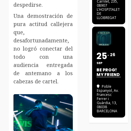
Carrilet, 235,
despedirse.
08907
L'HOSPITALET
DE
Una demostración de
LLOBREGAT
pura actitud callejera
que,
desafortunadamente,
no logró conectar del
25
26
todo con una
SEP
audiencia entregada
BE PROG!
de antemano a los
MY FRIEND
cabezas de cartel.
Poble
Espanyol
, Av.
Francesc
Ferrer i
Guàrdia, 13,
08038
BARCELONA