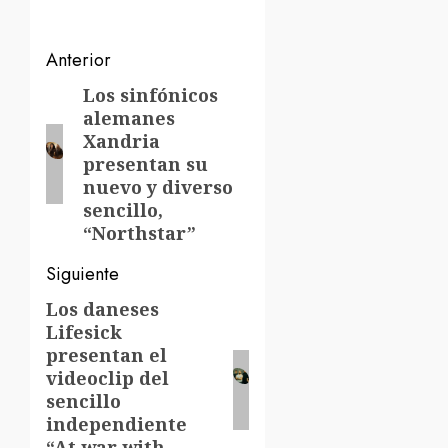
Navegación
Anterior
de
Los sinfónicos
Entrada
alemanes
anterior:
entradas
Xandria
presentan su
nuevo y diverso
sencillo,
“Northstar”
Siguiente
Los daneses
Siguiente
Lifesick
entrada:
presentan el
videoclip del
sencillo
independiente
“At war with