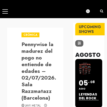
Menú
principal
UPCOMING
SHOWS
CRÓNICA
Pennywise la
madurez del
AGOSTO
pogo no
entiende de
edades –
02/07/2026.
05
08
Sala
AGO
Razzmatazz
LEYENDAS
(Barcelona)
DEL ROCK
JAVI METAL