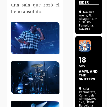
EIDER
una sala que rozó el
lleno absoluto.
Navarra
Arena
, Pl.
Aizagerria, nº
1, 31006
Pamplona,
Navarra
18
AGO
AMYL AND
THE
SNIFFERS
Sala
Razzmatazz
,
Carrer dels
Almogàvers,
122, 08018
Barcelona