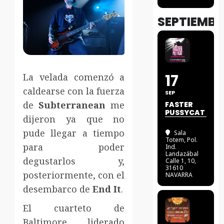
SEPTIEMBR
17
La velada comenzó a
caldearse con la fuerza
SEP
de
Subterranean
me
FASTER
PUSSYCAT
dijeron ya que no
pude llegar a tiempo
Sala
Totem
, Pol.
para poder
Ind.
Landazábal
degustarlos y,
Calle 1, 10,
31610
posteriormente, con el
NAVARRA
desembarco de
End It
.
El cuarteto de
Baltimore, liderado