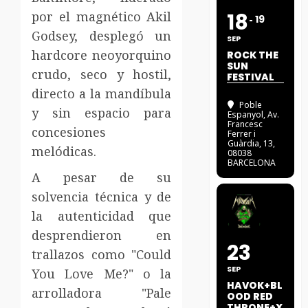
por el magnético Akil
18
19
Godsey, desplegó un
SEP
hardcore neoyorquino
ROCK THE
SUN
crudo, seco y hostil,
FESTIVAL
directo a la mandíbula
Poble
y sin espacio para
Espanyol
, Av.
Francesc
concesiones
Ferrer i
Guàrdia, 13,
melódicas.
08038
BARCELONA
A pesar de su
solvencia técnica y de
la autenticidad que
desprendieron en
23
trallazos como "Could
SEP
You Love Me?" o la
HAVOK+BL
arrolladora "Pale
OOD RED
THRONE+X