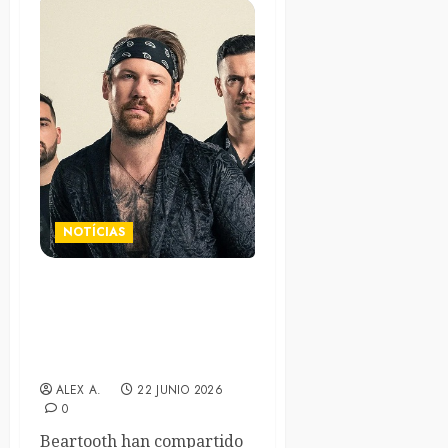
NOTÍCIAS
Beartooth presentan el
nuevo sencillo «Bulls***»,
perteneciente a su próximo
álbum «Pure Ecstasy»
ALEX A.
22 JUNIO 2026
0
Beartooth han compartido