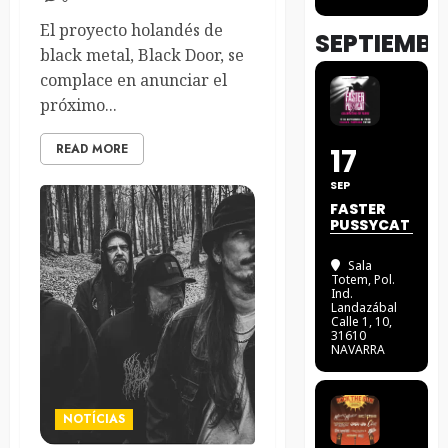
El proyecto holandés de
SEPTIEMBR
black metal, Black Door, se
complace en anunciar el
próximo...
READ MORE
17
SEP
FASTER
PUSSYCAT
Sala
Totem
, Pol.
Ind.
Landazábal
Calle 1, 10,
31610
NAVARRA
NOTÍCIAS