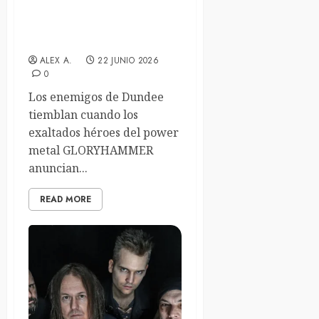
Gloryhammer anuncian su
nuevo álbum, «Space 1993:
Wrath of Kor-Virliath»
ALEX A.
22 JUNIO 2026
0
Los enemigos de Dundee
tiemblan cuando los
exaltados héroes del power
metal GLORYHAMMER
anuncian...
READ MORE