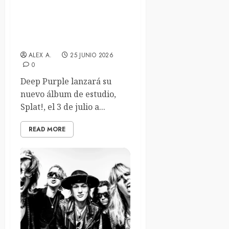
Deep Purple estrenan el
videoclip de su nuevo
sencillo “Guilt Trippin’”
ALEX A.
25 JUNIO 2026
0
Deep Purple lanzará su
nuevo álbum de estudio,
Splat!, el 3 de julio a...
READ MORE