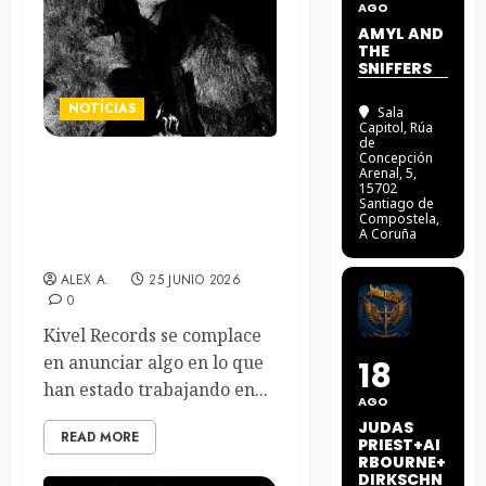
AGO
AMYL AND
THE
SNIFFERS
NOTÍCIAS
Sala
Capitol
, Rúa
de
Concepción
Arenal, 5,
Scar Chamber anuncian el
15702
álbum «Ugly On The
Santiago de
Compostela,
Inside». Videoclip del tema
A Coruña
principal disponible
ALEX A.
25 JUNIO 2026
0
Kivel Records se complace
en anunciar algo en lo que
18
han estado trabajando en...
AGO
JUDAS
READ MORE
PRIEST+AI
RBOURNE+
DIRKSCHN