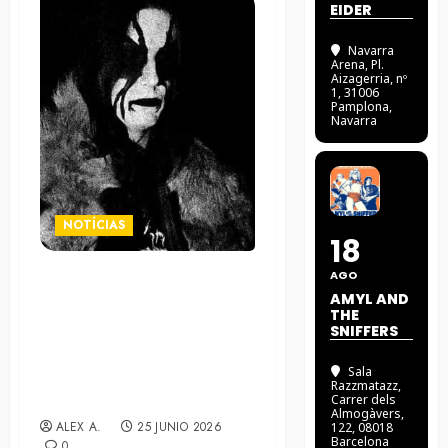
EIDER
Navarra
Arena
, Pl.
Aizagerria, nº
1, 31006
Pamplona,
Navarra
NOTÍCIAS
18
AGO
El proyecto holandés de
AMYL AND
black metal Black Door
THE
SNIFFERS
anuncia su segundo álbum y
comparte el tema que le da
Sala
título: “In The Shadows Of
Razzmatazz
,
A Funerary Gleam”
Carrer dels
Almogàvers,
ALEX A.
25 JUNIO 2026
122, 08018
Barcelona
0