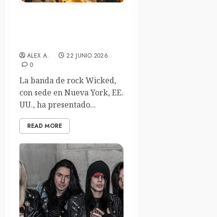
Wicked presentan el
videoclip de su nuevo
sencillo “Sunflower”
ALEX A.
22 JUNIO 2026
0
La banda de rock Wicked,
con sede en Nueva York, EE.
UU., ha presentado...
READ MORE