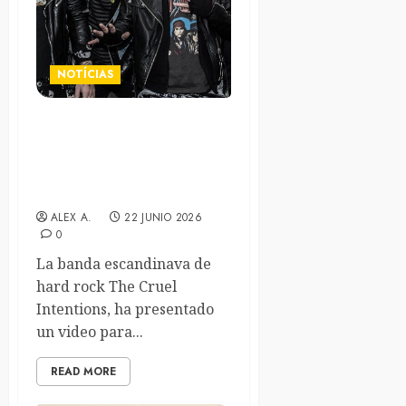
NOTÍCIAS
The Cruel Intentions
estrenan el videoclip de su
nuevo sencillo “Triple
Threat”
ALEX A.
22 JUNIO 2026
0
La banda escandinava de
hard rock The Cruel
Intentions, ha presentado
un video para...
READ MORE