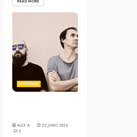
READ MORE
NOTÍCIAS
Distant Harmonies presenta
su nuevo álbum: «…Evolving
to Nothingness»
ALEX A.
22 JUNIO 2026
0