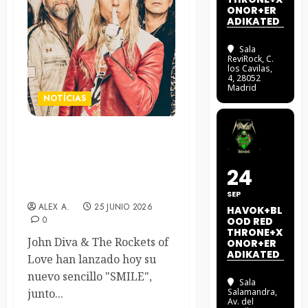
ONOR+ER
ADIKATED
Sala
ReviRock
, C.
los Cavilas,
4, 28052
Madrid
NOTÍCIAS
John Diva & The Rockets Of
Love estrenan un visualizer
24
con su nuevo sencillo
“SMILE”
SEP
ALEX A.
25 JUNIO 2026
HAVOK+BL
0
OOD RED
THRONE+X
John Diva & The Rockets of
ONOR+ER
ADIKATED
Love han lanzado hoy su
nuevo sencillo "SMILE",
Sala
junto...
Salamandra
,
Av. del