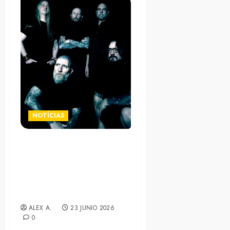
NOTÍCIAS
Ironflame lanzará su álbum
«World To Conquer» en
agosto. Lyric-video de su
primer sencillo, “Legion Of
Fire”
ALEX A.
23 JUNIO 2026
0