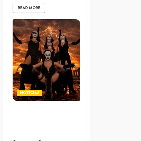
READ MORE
NOTÍCIAS
Dogma lanza su nuevo
sencillo “My Matricidal” con
un cinematográfico
videoclip