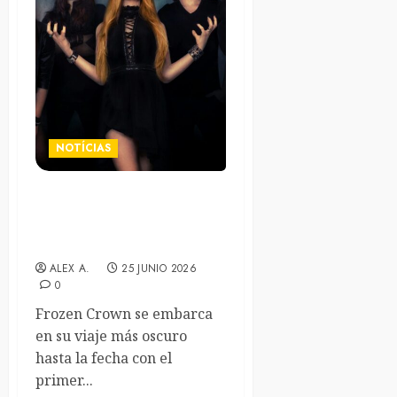
NOTÍCIAS
Frozen Crown presentan su
nuevo sencillo y videoclip
“The One”
ALEX A.
25 JUNIO 2026
0
Frozen Crown se embarca
en su viaje más oscuro
hasta la fecha con el
primer...