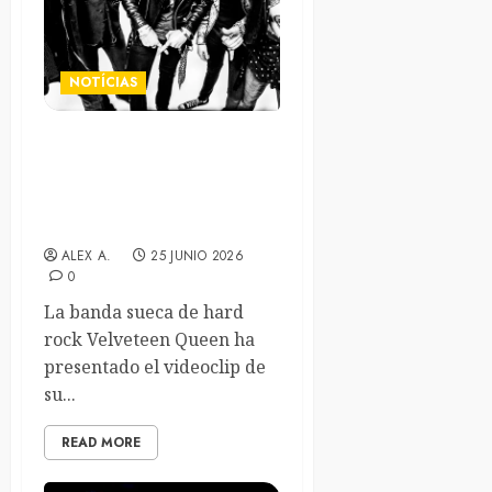
NOTÍCIAS
Los rockeros suecos
Velveteen Queen estrenan
videoclip para su nuevo
sencillo “Adrenaline”
ALEX A.
25 JUNIO 2026
0
La banda sueca de hard
rock Velveteen Queen ha
presentado el videoclip de
su...
READ MORE