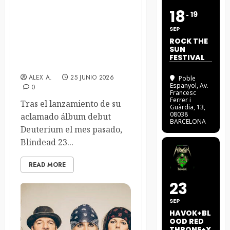
18
19
Blindead 23, con ex-
miembros de Behemoth y
SEP
Katatonia, comparten el
ROCK THE
SUN
sencillo “You Are The
FESTIVAL
Universe”
ALEX A.
25 JUNIO 2026
Poble
Espanyol
, Av.
0
Francesc
Ferrer i
Tras el lanzamiento de su
Guàrdia, 13,
08038
aclamado álbum debut
BARCELONA
Deuterium el mes pasado,
Blindead 23...
READ MORE
23
SEP
HAVOK+BL
OOD RED
THRONE+X