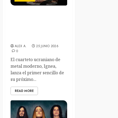
La banda ucraniana Ignea
presenta el primer sencillo
de su próximo álbum con el
videoclip de “Dreams Of
Lands Unseen”
ALEX A.
25 JUNIO 2026
0
El cuarteto ucraniano de
metal moderno, Ignea,
lanza el primer sencillo de
su próximo...
READ MORE