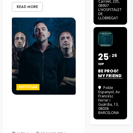
Carrilet, 235,
08907
READ MORE
L'HOSPITALET
DE
LLOBREGAT
25
26
SEP
BE PROG!
MY FRIEND
NOTÍCIAS
Poble
Espanyol
, Av.
Francesc
Ferrer i
Guàrdia, 13,
Psycroptic presentan el
08038
videoclip de su nuevo
BARCELONA
sencillo “No Blade Of
Grass”