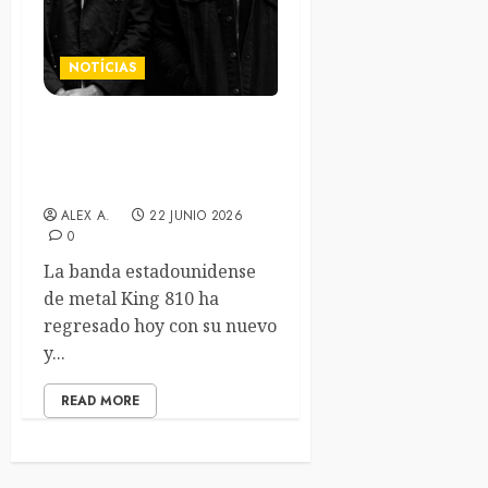
NOTÍCIAS
King 810 regresan con un
nuevo y malévolo tema
titulado “Hungry Gods”
ALEX A.
22 JUNIO 2026
0
La banda estadounidense
de metal King 810 ha
regresado hoy con su nuevo
y...
READ MORE