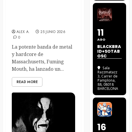
Fuming Mouth, con el ex-
Slipknot Jay Weinberg,
lanzan su nuevo sencillo
«Cheat Death»
11
ALEX A.
25 JUNIO 2026
0
AGO
La potente banda de metal
BLACKBRA
ID+SOTAB
y hardcore de
OSC
Massachusetts, Fuming
Sala
Mouth, ha lanzado un...
Razzmatazz
3
, Carrer de
Pamplona,
READ MORE
88, 08018
BARCELONA
16