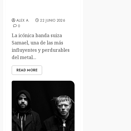
Samael inician una nueva
era con su nuevo sencillo
“Hail To The Sun”
ALEX A.
22 JUNIO 2026
0
La icónica banda suiza
Samael, una de las más
influyentes y perdurables
del metal...
READ MORE