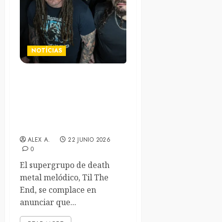
NOTÍCIAS
Til The End, el nuevo
supergrupo de death con
exmiembros de Nightrage y
Orgy lanzarán su álbum
homónimo en septiembre
ALEX A.
22 JUNIO 2026
0
El supergrupo de death
metal melódico, Til The
End, se complace en
anunciar que...