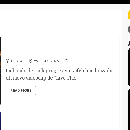
Lufeh comparten el videoclip de “Live The New
Today”
ALEX A.
29 JUNIO 2026
0
La banda de rock progresivo Lufeh han lanzado
el nuevo videoclip de “Live The...
READ MORE
El Undeground del Estraperlo ardió con los
americanos Ravagers – 18/06/2026. Sala