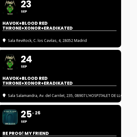
23
SEP
HAVOK+BLOOD RED
THRONE+XONOR+ERADIKATED
Sala ReviRock
, C. los Cavilas, 4, 28052 Madrid
24
SEP
HAVOK+BLOOD RED
THRONE+XONOR+ERADIKATED
Sala Salamandra
, Av. del Carrilet, 235, 08907 L'HOSPITALET DE LLOBREGA
25
26
SEP
BE PROG! MY FRIEND