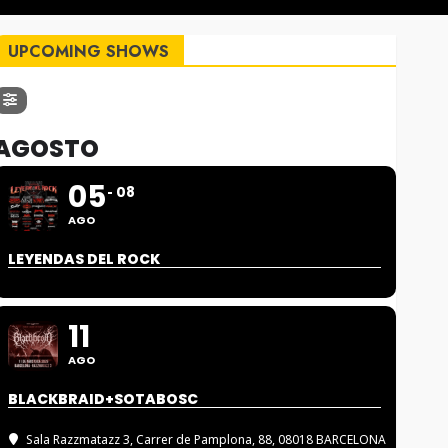
UPCOMING SHOWS
AGOSTO
05
08
AGO
LEYENDAS DEL ROCK
11
AGO
BLACKBRAID+SOTABOSC
Sala Razzmatazz 3
, Carrer de Pamplona, 88, 08018 BARCELONA