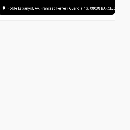
Poble Espanyol
, Av. Francesc Ferrer i Guàrdia, 13, 08038 BARCELONA