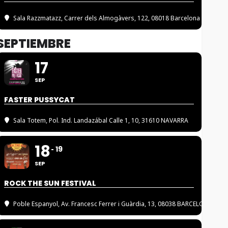
Sala Razzmatazz
, Carrer dels Almogàvers, 122, 08018 Barcelona
SEPTIEMBRE
17
SEP
FASTER PUSSYCAT
Sala Totem
, Pol. Ind. Landazábal Calle 1, 10, 31610 NAVARRA
18
19
SEP
ROCK THE SUN FESTIVAL
Poble Espanyol
, Av. Francesc Ferrer i Guàrdia, 13, 08038 BARCELONA