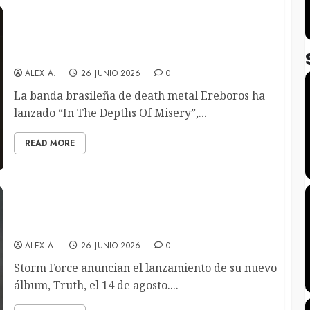
Ereboros lanzarán su nuevo álbum, «From
Oblivion To The Grave», en octubre. Primer
adelanto disponible
ALEX A.
26 JUNIO 2026
0
La banda brasileña de death metal Ereboros ha
lanzado “In The Depths Of Misery”,...
READ MORE
Storm Force lanzarán el álbum «Truth» en
agosto. Tema principal disponible
ALEX A.
26 JUNIO 2026
0
Storm Force anuncian el lanzamiento de su nuevo
álbum, Truth, el 14 de agosto....