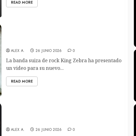
READ MORE
King Zebra presentan el videoclip de su nuevo
sencillo “A Love I’ve Never Known”
ALEX A.
26 JUNIO 2026
0
La banda suiza de rock King Zebra ha presentado
un video para su nuevo...
READ MORE
Sinner estrena el videoclip de “Leave It All
Behind” con la participación de Ronnie Romero
ALEX A.
26 JUNIO 2026
0