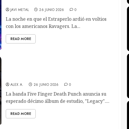
Estraperlo (Badalona)
JAVI METAL
26 JUNIO 2026
0
La noche en que el Estraperlo ardió en voltios
con los americanos Ravagers. La...
READ MORE
Five Finger Death Punch anuncian su muy
esperado décimo álbum, “Legacy”. Disponible el
adelanto “De Oppresso Liber”
ALEX A.
26 JUNIO 2026
0
La banda Five Finger Death Punch anuncia su
esperado décimo álbum de estudio, "Legacy"....
READ MORE