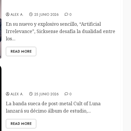
septiembre. Videoclip de “Artificial Irrelevance”
disponibles
ALEX A.
25 JUNIO 2026
0
En su nuevo y explosivo sencillo, “Artificial
Irrelevance”, Sicksense desafía la dualidad entre
los...
READ MORE
Cult of Luna anuncian su próximo álbum, que
llevará por título «In The Shadow Of Your
Shadow»
ALEX A.
25 JUNIO 2026
0
La banda sueca de post-metal Cult of Luna
lanzará su décimo álbum de estudio,...
READ MORE