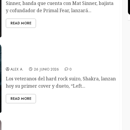
Sinner, banda que cuenta con Mat Sinner, bajista
y cofundador de Primal Fear, lanzará...
READ MORE
Shakra lanzan el nuevo sencillo “Left Outside
Alone” con la colaboración de Seraina Telli
ALEX A.
26 JUNIO 2026
0
Los veteranos del hard rock suizo, Shakra, lanzan
hoy su primer cover y dueto, “Left...
READ MORE
Sicksense lanzarán el EP «Funerals» en