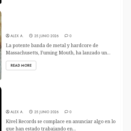
Fuming Mouth, con el ex-Slipknot Jay Weinberg,
lanzan su nuevo sencillo «Cheat Death»
ALEX A.
25 JUNIO 2026
0
La potente banda de metal y hardcore de
Massachusetts, Fuming Mouth, ha lanzado un...
READ MORE
Scar Chamber anuncian el álbum «Ugly On The
Inside». Videoclip del tema principal disponible
ALEX A.
25 JUNIO 2026
0
Kivel Records se complace en anunciar algo en lo
que han estado trabajando en...