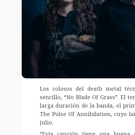
Los colosos del death metal téc
sencillo, “No Blade Of Grass”. El 
larga duración de la banda, el pri
The Pulse Of Annihilation, cuyo la
julio.
“Esta canción tiene una buena m