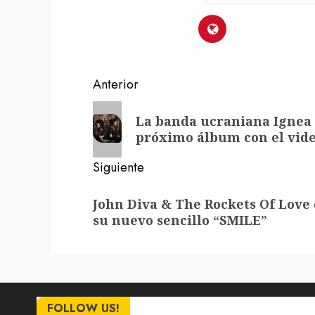
Navegación
Anterior
de
Entrada
La banda ucraniana Ignea 
anterior:
entradas
próximo álbum con el vid
Siguiente
Siguiente
John Diva & The Rockets Of Love 
entrada:
su nuevo sencillo “SMILE”
FOLLOW US!