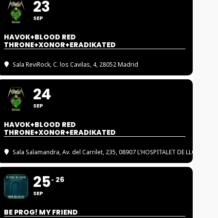
23
SEP
HAVOK+BLOOD RED
THRONE+XONOR+ERADIKATED
Sala ReviRock
, C. los Cavilas, 4, 28052 Madrid
24
SEP
HAVOK+BLOOD RED
THRONE+XONOR+ERADIKATED
Sala Salamandra
, Av. del Carrilet, 235, 08907 L'HOSPITALET DE LLOBREGA
25
26
SEP
BE PROG! MY FRIEND