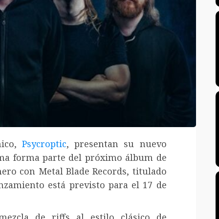
nico,
Psycroptic
, presentan su nuevo
tema forma parte del próximo álbum de
mero con Metal Blade Records, titulado
nzamiento está previsto para el 17 de
ezcla de riffs al estilo clásico de