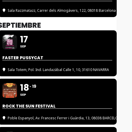
Sala Razzmatazz
, Carrer dels Almogàvers, 122, 08018 Barcelona
SEPTIEMBRE
17
SEP
FASTER PUSSYCAT
Sala Totem
, Pol. Ind. Landazábal Calle 1, 10, 31610 NAVARRA
18
19
SEP
ROCK THE SUN FESTIVAL
Poble Espanyol
, Av. Francesc Ferrer i Guàrdia, 13, 08038 BARCELONA