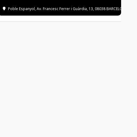
Poble Espanyol
, Av. Francesc Ferrer i Guàrdia, 13, 08038 BARCELONA