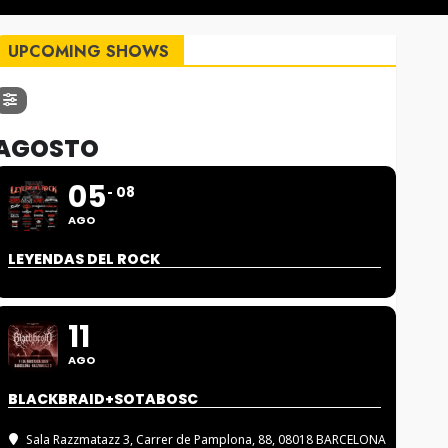
UPCOMING SHOWS
AGOSTO
05
08
AGO
LEYENDAS DEL ROCK
11
AGO
BLACKBRAID+SOTABOSC
Sala Razzmatazz 3
, Carrer de Pamplona, 88, 08018 BARCELONA