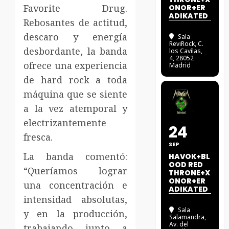
Favorite Drug.
ONOR+ER
ADIKATED
Rebosantes de actitud,
descaro y energía
Sala
ReviRock
, C.
desbordante, la banda
los Cavilas,
4, 28052
ofrece una experiencia
Madrid
de hard rock a toda
máquina que se siente
a la vez atemporal y
electrizantemente
24
fresca.
SEP
La banda comentó:
HAVOK+BL
OOD RED
“Queríamos lograr
THRONE+X
ONOR+ER
una concentración e
ADIKATED
intensidad absolutas,
Sala
y en la producción,
Salamandra
,
Av. del
trabajando junto a