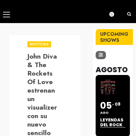
Menú
principal
UPCOMING
SHOWS
NOTÍCIAS
John Diva
& The
AGOSTO
Rockets
Of Love
estrenan
un
05
08
visualizer
AGO
con su
LEYENDAS
nuevo
DEL ROCK
sencillo