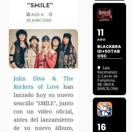
“SMILE”
ALEX A.
25 JUNIO 2026
11
AGO
BLACKBRA
ID+SOTAB
OSC
Sala
Razzmatazz
3
, Carrer de
John Diva & The
Pamplona,
88, 08018
Rockets of Love
han
BARCELONA
lanzado hoy su nuevo
sencillo "SMILE", junto
con un vídeo oficial,
antes del lanzamiento
16
de su nuevo álbum,