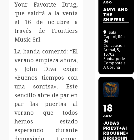
AGO
Your Favorite Drug,
AMYL AND
que saldrá a la venta
THE
SNIFFERS
el 16 de octubre a
través de Frontiers
Sala
Capitol
, Rúa
Music Srl.
de
Concepción
Arenal, 5,
La banda comentó: “El
15702
Santiago de
verano empieza ahora,
Compostela,
A Coruña
y John Diva exige
«Buenos tiempos con
una sonrisa». Este
sencillo abre de par en
par las puertas al
18
verano que todos
AGO
hemos estado
JUDAS
PRIEST+AI
esperando durante
RBOURNE+
demasiado tiempo.
DIRKSCHN