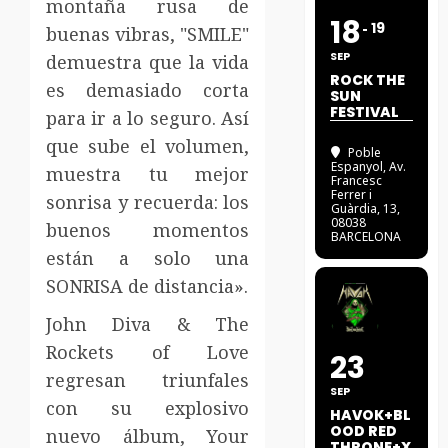
montaña rusa de
18
19
buenas vibras, "SMILE"
SEP
demuestra que la vida
ROCK THE
es demasiado corta
SUN
FESTIVAL
para ir a lo seguro. Así
que sube el volumen,
Poble
Espanyol
, Av.
muestra tu mejor
Francesc
Ferrer i
sonrisa y recuerda: los
Guàrdia, 13,
08038
buenos momentos
BARCELONA
están a solo una
SONRISA de distancia».
John Diva & The
Rockets of Love
23
regresan triunfales
SEP
con su explosivo
HAVOK+BL
OOD RED
nuevo álbum, Your
THRONE+X