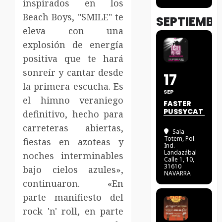
inspirados en los
Beach Boys, "SMILE" te
SEPTIEMBR
eleva con una
explosión de energía
positiva que te hará
sonreír y cantar desde
17
la primera escucha. Es
SEP
el himno veraniego
FASTER
PUSSYCAT
definitivo, hecho para
carreteras abiertas,
Sala
Totem
, Pol.
fiestas en azoteas y
Ind.
Landazábal
noches interminables
Calle 1, 10,
31610
bajo cielos azules»,
NAVARRA
continuaron. «En
parte manifiesto del
rock 'n' roll, en parte