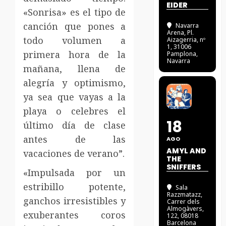
EIDER
«Sonrisa» es el tipo de
canción que pones a
Navarra
Arena
, Pl.
todo volumen a
Aizagerria, nº
1, 31006
primera hora de la
Pamplona,
Navarra
mañana, llena de
alegría y optimismo,
ya sea que vayas a la
playa o celebres el
18
último día de clase
antes de las
AGO
AMYL AND
vacaciones de verano”.
THE
SNIFFERS
«Impulsada por un
estribillo potente,
Sala
Razzmatazz
,
ganchos irresistibles y
Carrer dels
Almogàvers,
exuberantes coros
122, 08018
Barcelona