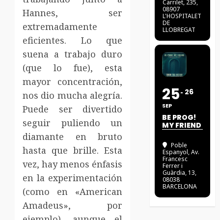
Carrilet, 235,
08907
Hannes, ser
L'HOSPITALET
DE
extremadamente
LLOBREGAT
eficientes. Lo que
suena a trabajo duro
(que lo fue), esta
mayor concentración,
25
26
nos dio mucha alegría.
SEP
Puede ser divertido
BE PROG!
seguir puliendo un
MY FRIEND
diamante en bruto
Poble
hasta que brille. Esta
Espanyol
, Av.
Francesc
vez, hay menos énfasis
Ferrer i
Guàrdia, 13,
en la experimentación
08038
BARCELONA
(como en «American
Amadeus», por
ejemplo), aunque el