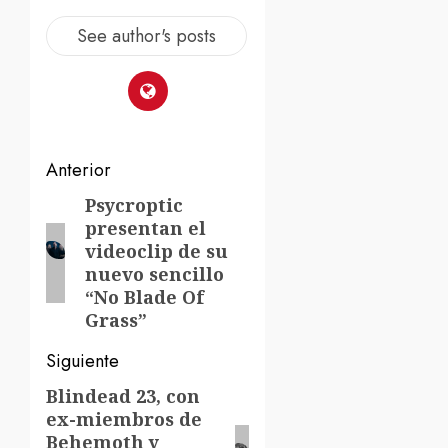
See author's posts
Navegación
Anterior
de
Psycroptic
Entrada
presentan el
anterior:
entradas
videoclip de su
nuevo sencillo
“No Blade Of
Grass”
Siguiente
Blindead 23, con
Siguiente
ex-miembros de
entrada:
Behemoth y