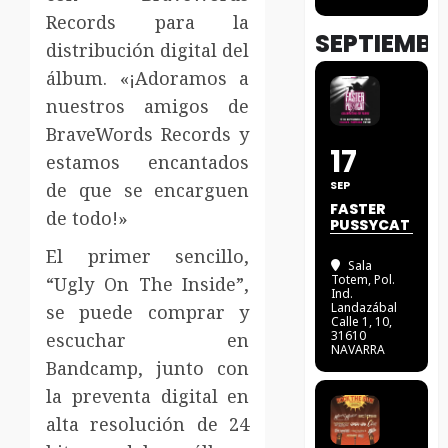
Records para la
SEPTIEMBR
distribución digital del
álbum. «¡Adoramos a
nuestros amigos de
BraveWords Records y
17
estamos encantados
SEP
de que se encarguen
FASTER
de todo!»
PUSSYCAT
El primer sencillo,
Sala
Totem
, Pol.
“Ugly On The Inside”,
Ind.
Landazábal
se puede comprar y
Calle 1, 10,
31610
escuchar en
NAVARRA
Bandcamp, junto con
la preventa digital en
alta resolución de 24