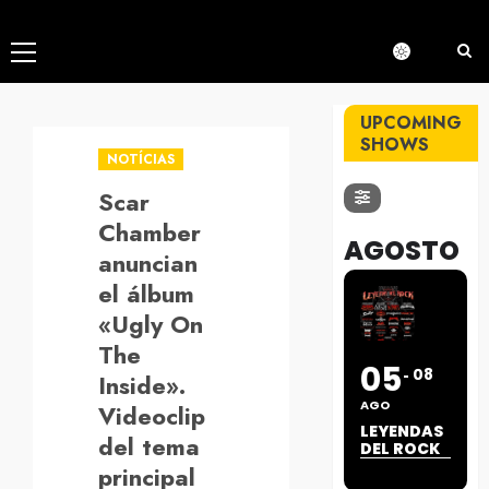
Menú
principal
UPCOMING
SHOWS
NOTÍCIAS
Scar
Chamber
AGOSTO
anuncian
el álbum
«Ugly On
The
05
08
Inside».
AGO
Videoclip
LEYENDAS
del tema
DEL ROCK
principal