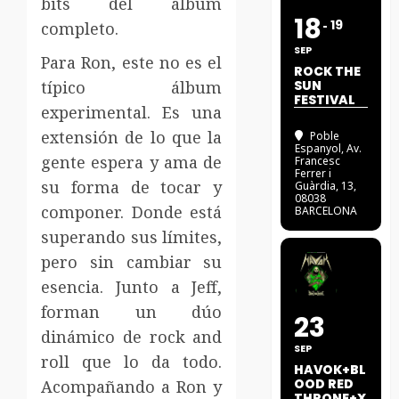
bits del álbum
18
19
completo.
SEP
Para Ron, este no es el
ROCK THE
típico álbum
SUN
FESTIVAL
experimental. Es una
extensión de lo que la
Poble
Espanyol
, Av.
gente espera y ama de
Francesc
Ferrer i
su forma de tocar y
Guàrdia, 13,
08038
componer. Donde está
BARCELONA
superando sus límites,
pero sin cambiar su
esencia. Junto a Jeff,
forman un dúo
23
dinámico de rock and
SEP
roll que lo da todo.
HAVOK+BL
OOD RED
Acompañando a Ron y
THRONE+X