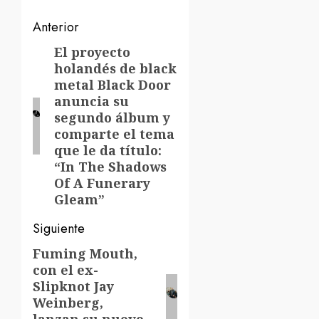
Navegación
Anterior
de
El proyecto
Entrada
holandés de black
anterior:
entradas
metal Black Door
anuncia su
segundo álbum y
comparte el tema
que le da título:
“In The Shadows
Of A Funerary
Gleam”
Siguiente
Fuming Mouth,
Siguiente
con el ex-
entrada:
Slipknot Jay
Weinberg,
lanzan su nuevo