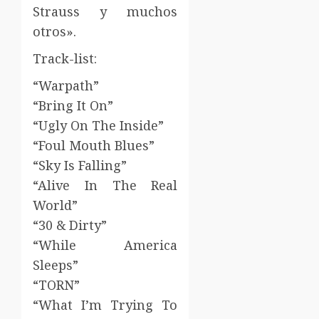
Strauss y muchos
otros».
Track-list:
“Warpath”
“Bring It On”
“Ugly On The Inside”
“Foul Mouth Blues”
“Sky Is Falling”
“Alive In The Real
World”
“30 & Dirty”
“While America
Sleeps”
“TORN”
“What I’m Trying To