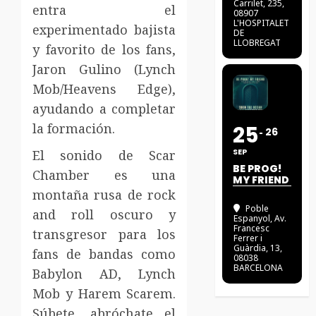
Carrilet, 235,
entra el
08907
L'HOSPITALET
experimentado bajista
DE
LLOBREGAT
y favorito de los fans,
Jaron Gulino (Lynch
Mob/Heavens Edge),
ayudando a completar
la formación.
25
26
SEP
El sonido de Scar
BE PROG!
Chamber es una
MY FRIEND
montaña rusa de rock
Poble
and roll oscuro y
Espanyol
, Av.
Francesc
transgresor para los
Ferrer i
Guàrdia, 13,
fans de bandas como
08038
BARCELONA
Babylon AD, Lynch
Mob y Harem Scarem.
Súbete, abróchate el