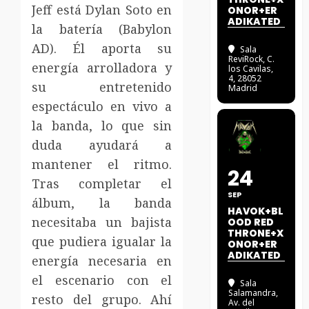
Jeff está Dylan Soto en
ONOR+ER
ADIKATED
la batería (Babylon
AD). Él aporta su
Sala
ReviRock
, C.
energía arrolladora y
los Cavilas,
4, 28052
su entretenido
Madrid
espectáculo en vivo a
la banda, lo que sin
duda ayudará a
mantener el ritmo.
24
Tras completar el
SEP
álbum, la banda
HAVOK+BL
necesitaba un bajista
OOD RED
THRONE+X
que pudiera igualar la
ONOR+ER
ADIKATED
energía necesaria en
el escenario con el
Sala
Salamandra
,
resto del grupo. Ahí
Av. del