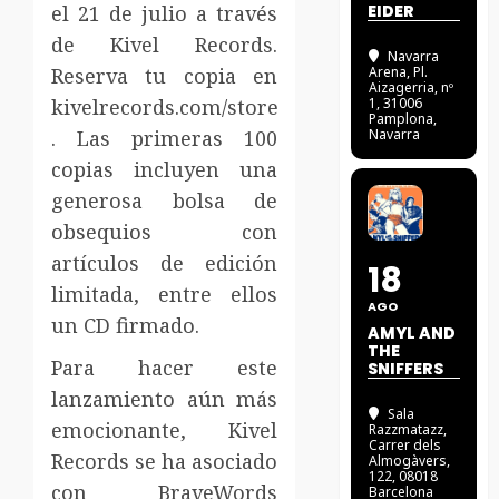
el 21 de julio a través
EIDER
de Kivel Records.
Navarra
Reserva tu copia en
Arena
, Pl.
Aizagerria, nº
kivelrecords.com/store
1, 31006
Pamplona,
. Las primeras 100
Navarra
copias incluyen una
generosa bolsa de
obsequios con
artículos de edición
18
limitada, entre ellos
AGO
un CD firmado.
AMYL AND
THE
Para hacer este
SNIFFERS
lanzamiento aún más
Sala
emocionante, Kivel
Razzmatazz
,
Carrer dels
Records se ha asociado
Almogàvers,
122, 08018
con BraveWords
Barcelona