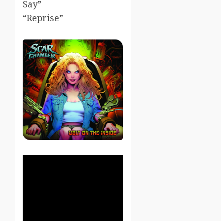
Say”
“Reprise”