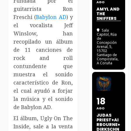
Fundada por el
AGO
guitarrista Ron
AMYL AND
THE
Freschi (
Babylon AD
) y
SNIFFERS
el vocalista Jeff
Sala
Winslow, han
Capitol
, Rúa
de
recopilado un álbum
Concepción
Arenal, 5,
de 11 canciones de
15702
Santiago de
rock and roll
Compostela,
A Coruña
contundente que
muestra el sonido
característico de Ron,
el cual ayudó a forjar
la música y el sonido
18
de Babylon AD.
AGO
JUDAS
El álbum, Ugly On The
PRIEST+AI
RBOURNE+
Inside, sale a la venta
DIRKSCHN