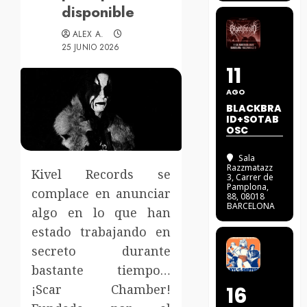
disponible
ALEX A.
25 JUNIO 2026
11
AGO
BLACKBRA
ID+SOTAB
OSC
Sala
Razzmatazz
Kivel Records se
3
, Carrer de
Pamplona,
complace en anunciar
88, 08018
BARCELONA
algo en lo que han
estado trabajando en
secreto durante
bastante tiempo…
¡Scar Chamber!
16