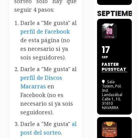
sorteo sólo hay que
seguir 4 pasos:
SEPTIEMBR
Darle a "Me gusta" al
perfil de Facebook
de esta página (no
17
es necesario si ya
sois seguidores).
SEP
FASTER
Darle a "Me gusta" al
PUSSYCAT
perfil de Discos
Sala
Macarras
en
Totem
, Pol.
Ind.
Facebook (no es
Landazábal
Calle 1, 10,
necesario si ya sois
31610
NAVARRA
seguidores).
Darle a "Me gusta"
al
post del sorteo
.