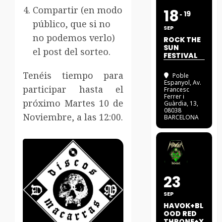
Compartir (en modo
18
19
público, que si no
SEP
no podemos verlo)
ROCK THE
SUN
el post del sorteo.
FESTIVAL
Tenéis tiempo para
Poble
Espanyol
, Av.
participar hasta el
Francesc
Ferrer i
próximo Martes 10 de
Guàrdia, 13,
08038
Noviembre, a las 12:00.
BARCELONA
23
SEP
HAVOK+BL
OOD RED
THRONE+X