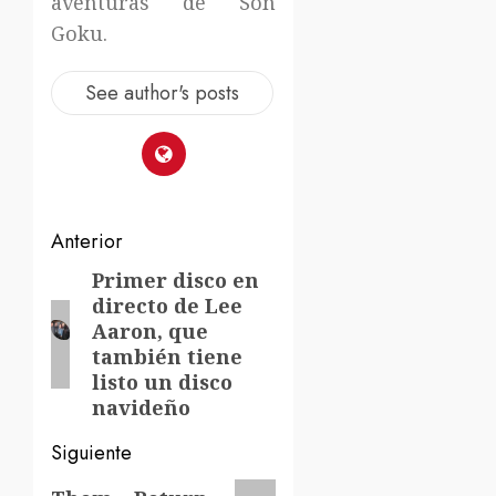
aventuras de Son
Goku.
See author's posts
Navegación
Anterior
de
Primer disco en
Entrada
directo de Lee
anterior:
entradas
Aaron, que
también tiene
listo un disco
navideño
Siguiente
Siguiente