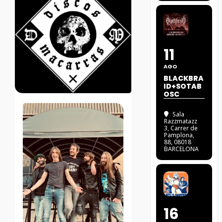
11
AGO
BLACKBRA
ID+SOTAB
OSC
Sala
Razzmatazz
3
, Carrer de
Pamplona,
88, 08018
BARCELONA
16