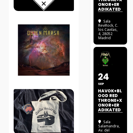
ONOR+ER
ADIKATED
Sala
ReviRock
, C.
los Cavilas,
4, 28052
Madrid
24
SEP
HAVOK+BL
OOD RED
THRONE+X
ONOR+ER
ADIKATED
Sala
Salamandra
,
Av. del