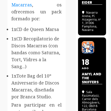
EIDER
Macarras
, os
ofrecemos un pack
Navarra
Arena
, Pl.
formado por:
Aizagerria, nº
1, 31006
Pamplona,
1xCD de Queen Marsa
Navarra
1xCD Recopilatorio de
Discos Macarras (con
bandas como Saturna,
Tort, Vidres a la
18
Sang...)
AGO
AMYL AND
1xTote Bag del 10º
THE
SNIFFERS
Aniversario de Discos
Macarras, diseñada
Sala
Razzmatazz
,
por Branca Studio.
Carrer dels
Almogàvers,
Para participar en el
122, 08018
Barcelona