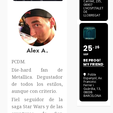
Carrilet, 235,
08907
L'HOSPITALET
DE
LLOBREGAT
25
26
Alex A.
SEP
BE PROG!
PCDM.
MY FRIEND
Die-hard fan de
Poble
Metallica. Degustador
Espanyol
, Av.
Francesc
de todos los estilos,
Ferrer i
Guàrdia, 13,
aunque con criterio.
08038
BARCELONA
Fiel seguidor de la
saga Star Wars y de las