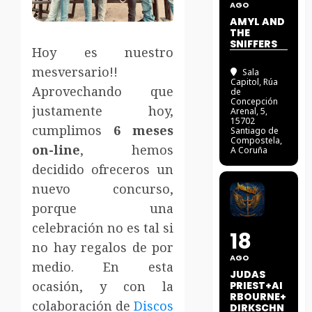
AGO
AMYL AND
THE
SNIFFERS
Hoy es nuestro
mesversario!!
Sala
Capitol
, Rúa
Aprovechando que
de
Concepción
justamente hoy,
Arenal, 5,
15702
cumplimos
6 meses
Santiago de
Compostela,
on-line
, hemos
A Coruña
decidido ofreceros un
nuevo concurso,
porque una
celebración no es tal si
18
no hay regalos de por
AGO
medio. En esta
JUDAS
ocasión, y con la
PRIEST+AI
RBOURNE+
colaboración de
Discos
DIRKSCHN