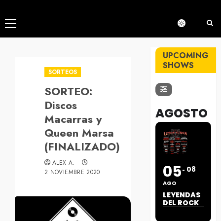
Menú
principal
UPCOMING
SHOWS
SORTEOS
SORTEO:
Discos
AGOSTO
Macarras y
Queen Marsa
(FINALIZADO)
ALEX A.
05
08
2 NOVIEMBRE 2020
AGO
LEYENDAS
DEL ROCK