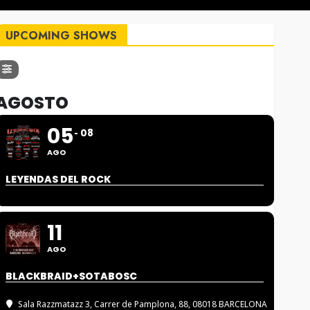
UPCOMING SHOWS
AGOSTO
05
08
AGO
LEYENDAS DEL ROCK
11
AGO
BLACKBRAID+SOTABOSC
Sala Razzmatazz 3
, Carrer de Pamplona, 88, 08018 BARCELONA