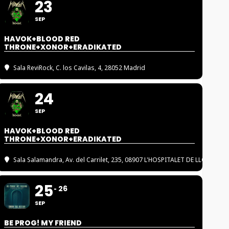
23
SEP
HAVOK+BLOOD RED
THRONE+XONOR+ERADIKATED
Sala ReviRock
, C. los Cavilas, 4, 28052 Madrid
24
SEP
HAVOK+BLOOD RED
THRONE+XONOR+ERADIKATED
Sala Salamandra
, Av. del Carrilet, 235, 08907 L'HOSPITALET DE LLOBREGA
25
26
SEP
BE PROG! MY FRIEND