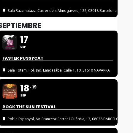
Sala Razzmatazz
, Carrer dels Almogàvers, 122, 08018 Barcelona
SEPTIEMBRE
17
SEP
FASTER PUSSYCAT
Sala Totem
, Pol. Ind. Landazábal Calle 1, 10, 31610 NAVARRA
18
19
SEP
ROCK THE SUN FESTIVAL
Poble Espanyol
, Av. Francesc Ferrer i Guàrdia, 13, 08038 BARCELONA