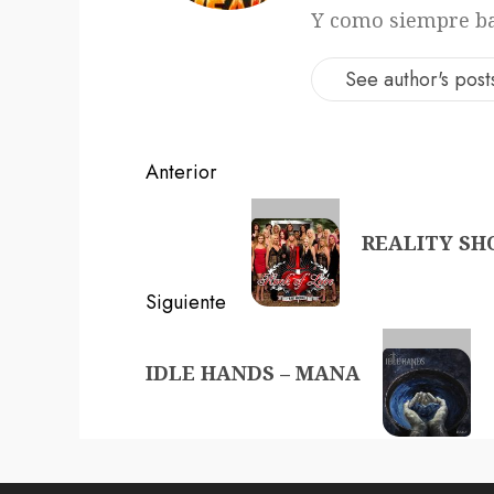
Y como siempre ba
See author's post
Navegación
Anterior
de
Entrada
REALITY SH
anterior:
entradas
Siguiente
Siguiente
IDLE HANDS – MANA
entrada: