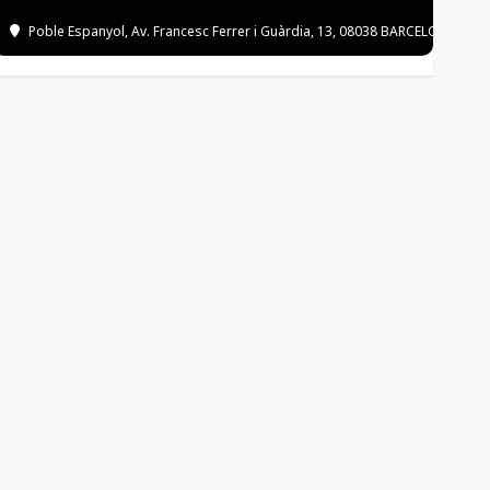
Poble Espanyol
, Av. Francesc Ferrer i Guàrdia, 13, 08038 BARCELONA