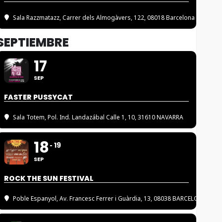
Sala Razzmatazz
, Carrer dels Almogàvers, 122, 08018 Barcelona
SEPTIEMBRE
17
SEP
FASTER PUSSYCAT
Sala Totem
, Pol. Ind. Landazábal Calle 1, 10, 31610 NAVARRA
18
19
SEP
ROCK THE SUN FESTIVAL
Poble Espanyol
, Av. Francesc Ferrer i Guàrdia, 13, 08038 BARCELONA