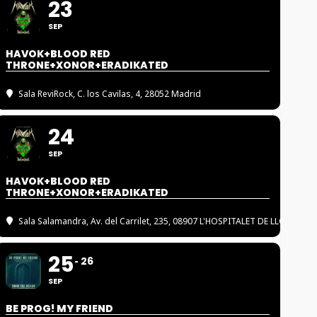
23
SEP
HAVOK+BLOOD RED
THRONE+XONOR+ERADIKATED
Sala ReviRock
, C. los Cavilas, 4, 28052 Madrid
24
SEP
HAVOK+BLOOD RED
THRONE+XONOR+ERADIKATED
Sala Salamandra
, Av. del Carrilet, 235, 08907 L'HOSPITALET DE LLOBREGA
25
26
SEP
BE PROG! MY FRIEND