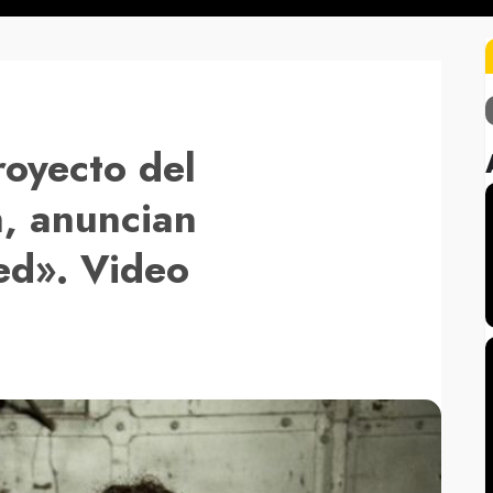
royecto del
n, anuncian
ed». Video