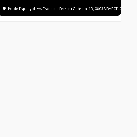
Poble Espanyol
, Av. Francesc Ferrer i Guàrdia, 13, 08038 BARCELONA