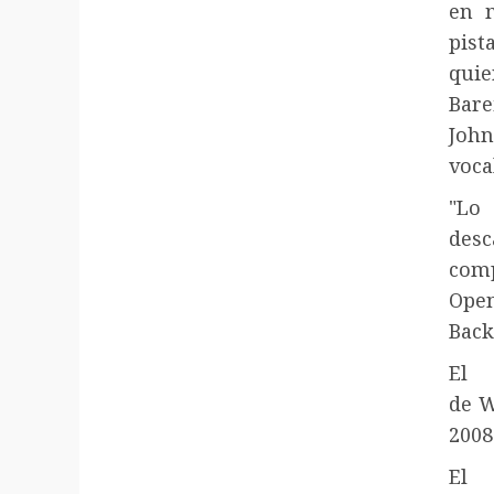
en m
pist
qui
Ba
John
voca
"Lo
des
comp
Open
Back
El 
de W
2008
El