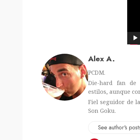
Alex A.
PCDM.
Die-hard fan de 
estilos, aunque con
Fiel seguidor de l
Son Goku.
See author's post