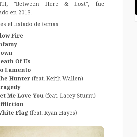
TH, "Between Here & Lost", fue
ado en 2013.
 es el listado de temas:
low Fire
nfamy
Down
eath Of Us
o Lamento
he Hunter
(feat. Keith Wallen)
ragedy
et Me Love You
(feat. Lacey Sturm)
ffliction
hite Flag
(feat. Ryan Hayes)