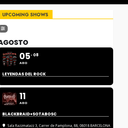
UPCOMING SHOWS
AGOSTO
05
08
AGO
LEYENDAS DEL ROCK
11
AGO
BLACKBRAID+SOTABOSC
Sala Razzmatazz 3
, Carrer de Pamplona, 88, 08018 BARCELONA