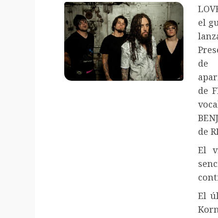
LOV
el g
lan
Pres
de 
apar
de F
voc
BEN
de R
El v
senc
cont
El ú
Korn