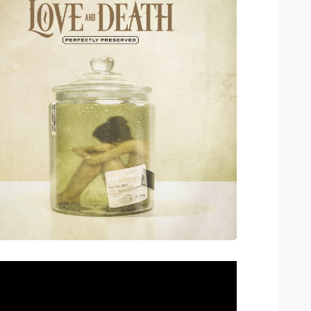
oductor
o