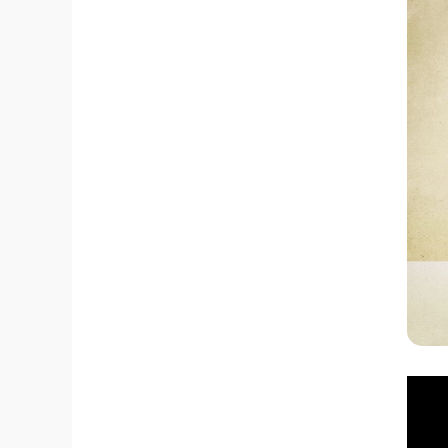
Repr
de
víde