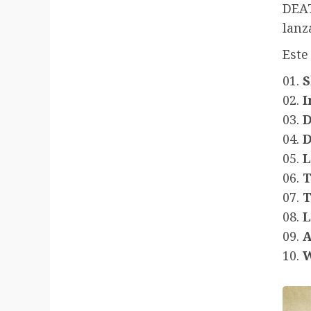
DEA
lanz
Este
01.
S
02.
I
03.
04.
D
05.
L
06.
T
07.
T
08.
L
09.
A
10.
W