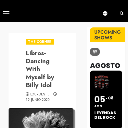
Menú
principal
UPCOMING
SHOWS
THE CORNER
Libros-
Dancing
AGOSTO
With
Myself by
Billy Idol
LOURDES F.
05
08
19 JUNIO 2020
AGO
LEYENDAS
DEL ROCK