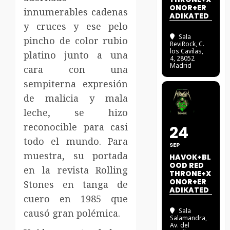
ONOR+ER
innumerables cadenas
ADIKATED
y cruces y ese pelo
Sala
pincho de color rubio
ReviRock
, C.
los Cavilas,
platino junto a una
4, 28052
Madrid
cara con una
sempiterna expresión
de malicia y mala
leche, se hizo
reconocible para casi
24
todo el mundo. Para
SEP
muestra, su portada
HAVOK+BL
OOD RED
en la revista Rolling
THRONE+X
ONOR+ER
Stones en tanga de
ADIKATED
cuero en 1985 que
Sala
causó gran polémica.
Salamandra
,
Av. del