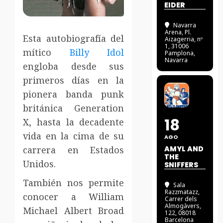
EIDER
Navarra
Arena
, Pl.
Esta autobiografía del
Aizagerria, nº
1, 31006
mítico
Billy Idol
Pamplona,
Navarra
engloba desde sus
primeros días en la
pionera banda punk
británica Generation
18
X, hasta la decadente
vida en la cima de su
AGO
carrera en Estados
AMYL AND
THE
Unidos.
SNIFFERS
También nos permite
Sala
Razzmatazz
,
conocer a William
Carrer dels
Almogàvers,
Michael Albert Broad
122, 08018
Barcelona