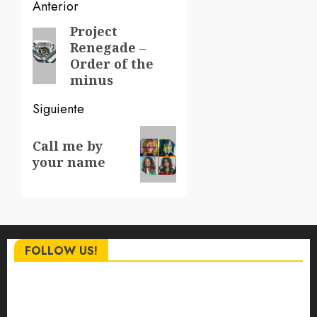
Navegación
Anterior
de
Project
Entrada
Renegade –
anterior:
entradas
Order of the
minus
Siguiente
Siguiente
Call me by
entrada:
your name
FOLLOW US!