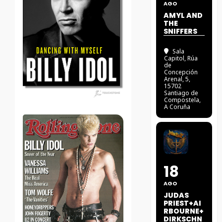
AGO
AMYL AND
THE
SNIFFERS
Sala
Capitol
, Rúa
de
Concepción
Arenal, 5,
15702
Santiago de
Compostela,
A Coruña
18
AGO
JUDAS
PRIEST+AI
RBOURNE+
DIRKSCHN