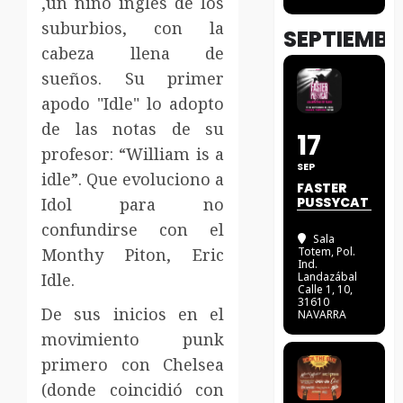
,un niño ingles de los
suburbios, con la
SEPTIEMBR
cabeza llena de
sueños. Su primer
apodo "Idle" lo adopto
de las notas de su
17
profesor: “William is a
SEP
idle”. Que evoluciono a
FASTER
Idol para no
PUSSYCAT
confundirse con el
Sala
Monthy Piton, Eric
Totem
, Pol.
Ind.
Idle.
Landazábal
Calle 1, 10,
31610
De sus inicios en el
NAVARRA
movimiento punk
primero con Chelsea
(donde coincidió con