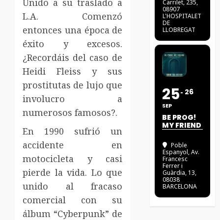
Unido a su traslado a
Carrilet, 235,
08907
L.A. Comenzó
L'HOSPITALET
DE
entonces una época de
LLOBREGAT
éxito y excesos.
¿Recordáis del caso de
Heidi Fleiss y sus
prostitutas de lujo que
25
26
involucro a
SEP
numerosos famosos?.
BE PROG!
MY FRIEND
En 1990 sufrió un
accidente en
Poble
Espanyol
, Av.
motocicleta y casi
Francesc
Ferrer i
pierde la vida. Lo que
Guàrdia, 13,
08038
unido al fracaso
BARCELONA
comercial con su
álbum “Cyberpunk” de