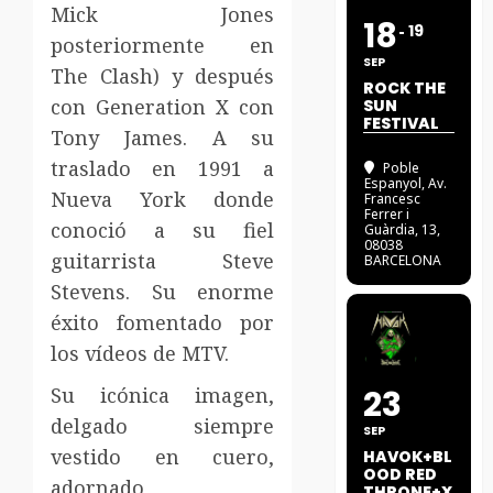
Mick Jones
18
19
posteriormente en
SEP
The Clash) y después
ROCK THE
con Generation X con
SUN
FESTIVAL
Tony James. A su
traslado en 1991 a
Poble
Espanyol
, Av.
Nueva York donde
Francesc
Ferrer i
conoció a su fiel
Guàrdia, 13,
08038
guitarrista Steve
BARCELONA
Stevens. Su enorme
éxito fomentado por
los vídeos de MTV.
Su icónica imagen,
23
delgado siempre
SEP
vestido en cuero,
HAVOK+BL
OOD RED
adornado
THRONE+X