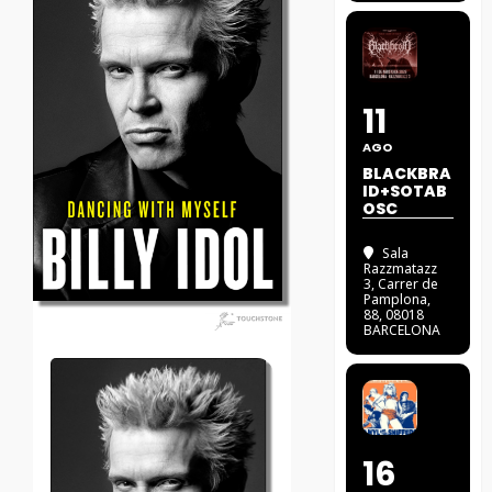
11
AGO
BLACKBRA
ID+SOTAB
OSC
Sala
Razzmatazz
3
, Carrer de
Pamplona,
88, 08018
BARCELONA
16