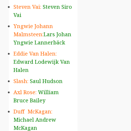
Steven Vai:
Steven Siro
Vai
Yngwie Johann
Malmsteen:
Lars Johan
Yngwie Lannerbäck
Eddie Van Halen:
Edward Lodewijk Van
Halen
Slash:
Saul Hudson
Axl Rose:
William
Bruce Bailey
Duff McKagan:
Michael Andrew
McKagan