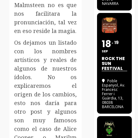
NAVARRA
Malmsteen no es que
nos facilitara la
pronunciación, tal vez
en eso reside la magia.
18
Os dejamos un listado
19
con los nombres
SEP
ROCK THE
artísticos y reales de
SUN
algunos de nuestros
FESTIVAL
ídolos. No os
Poble
explicaremos el
Espanyol
, Av.
Francesc
origen de los cambios,
Ferrer i
Guàrdia, 13,
esto nos daría para
08038
BARCELONA
otro post y algunos
son muy famosos
como el caso de Alice
Cooper o Marilyn