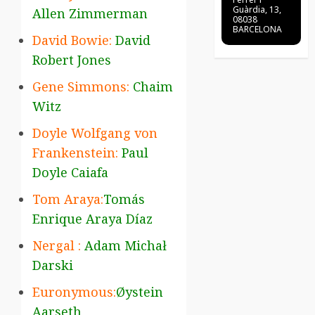
Guàrdia, 13,
Allen Zimmerman
08038
BARCELONA
David Bowie:
David
Robert Jones
Gene Simmons:
Chaim
Witz
Doyle Wolfgang von
Frankenstein:
Paul
Doyle Caiafa
Tom Araya:
Tomás
Enrique Araya Díaz
Nergal :
Adam Michał
Darski
Euronymous:
Øystein
Aarseth