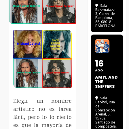
Sala
Razzmatazz
3
, Carrer de
Pamplona,
88, 08018
BARCELONA
16
AGO
AMYL AND
THE
SNIFFERS
Sala
Elegir un nombre
Capitol
, Rúa
de
artístico no es tarea
Concepción
Arenal, 5,
fácil, pero lo lo cierto
15702
Santiago de
es que la mayoría de
Compostela,