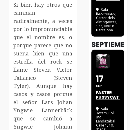
Si bien hay otros que
Sala
cambian
Razzmatazz
,
Carrer dels
radicalmente, a veces
Almogàvers,
122, 08018
por lo impronunciable
Barcelona
que el nombre es, o
SEPTIEMBR
porque parece que no
suena bien que una
estrella del rock se
llame Steven Victor
17
Tallarico (Steven
Tyler). Aunque hay
SEP
FASTER
casos y casos porque
PUSSYCAT
el señor Lars Johan
Sala
Yngwie Lannerbäck
Totem
, Pol.
Ind.
que se cambió a
Landazábal
Calle 1, 10,
Yngwie Johann
31610