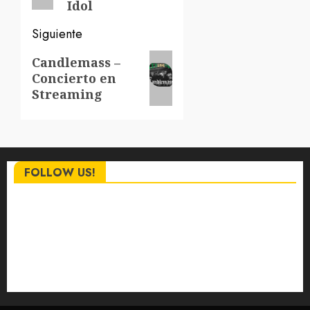
Idol
Siguiente
Siguiente
Candlemass –
Concierto en
entrada:
Streaming
FOLLOW US!