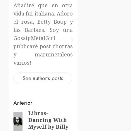
Añadiré que en otra
vida fui italiana. Adoro
el rosa, Betty Boop y
las Barbies. Soy una
GossipMetalGirl ,
publicaré post chorras
y marumetaleos
varios!
See author's posts
Navegación
Anterior
de
Libros-
Entrada
Dancing With
anterior:
entradas
Myself by Billy