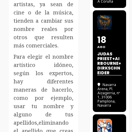
A Coruña
artistas, ya sean de
cine o de la música,
tienden a cambiar sus
nombre reales por
otros que resulten
18
más comerciales.
AGO
JUDAS
Para elegir el nombre
PRIEST+AI
RBOURNE+
artístico idóneo,
DIRKSCHN
según los expertos,
EIDER
hay diferentes
Navarra
maneras de hacerlo,
Arena
, Pl.
Aizagerria, nº
como por ejemplo,
1, 31006
Pamplona,
usar tu nombre y
Navarra
alguno de tus
apellidos,eliminando
el apellido que creas