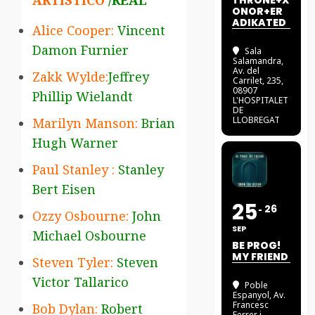
ARTÍSTICO
/REAL
THRONE+X
ONOR+ER
ADIKATED
Alice Cooper:
Vincent
Damon Furnier
Sala
Salamandra
,
Av. del
Zakk Wylde:
Jeffrey
Carrilet, 235,
08907
Phillip Wielandt
L'HOSPITALET
DE
LLOBREGAT
Marilyn Manson:
Brian
Hugh Warner
Paul Stanley :
Stanley
Bert Eisen
25
26
Ozzy Osbourne:
John
SEP
Michael Osbourne
BE PROG!
MY FRIEND
Steven Tyler:
Steven
Victor Tallarico
Poble
Espanyol
, Av.
Francesc
Bob Dylan:
Robert
Ferrer i