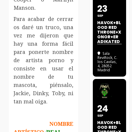
23
Manson.
SEP
Para acabar de cerrar
HAVOK+BL
os daré un truco, una
OOD RED
THRONE+X
vez me dijeron que
ONOR+ER
ADIKATED
hay una forma fácil
para ponerte nombre
Sala
ReviRock
, C.
de artista porno y
los Cavilas,
4, 28052
consiste en usar el
Madrid
nombre de tu
mascota, piénsalo,
Jackie, Dinky, Toby, ni
tan mal oiga.
24
SEP
HAVOK+BL
NOMBRE
OOD RED