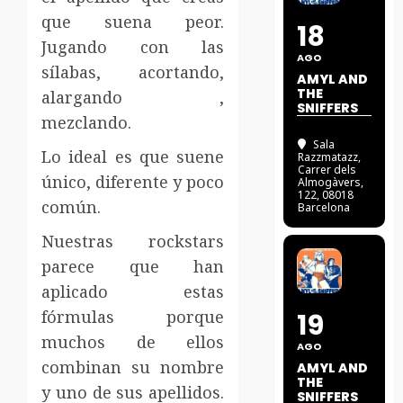
que suena peor.
18
Jugando con las
AGO
sílabas, acortando,
AMYL AND
THE
alargando ,
SNIFFERS
mezclando.
Sala
Lo ideal es que suene
Razzmatazz
,
Carrer dels
único, diferente y poco
Almogàvers,
122, 08018
común.
Barcelona
Nuestras rockstars
parece que han
aplicado estas
fórmulas porque
19
muchos de ellos
AGO
combinan su nombre
AMYL AND
THE
y uno de sus apellidos.
SNIFFERS