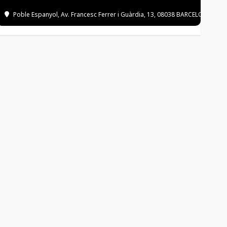
Poble Espanyol
, Av. Francesc Ferrer i Guàrdia, 13, 08038 BARCELONA