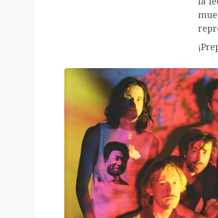
la f
mue
repr
¡Pre