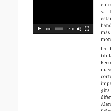
Reproductor
entr
de
ya 
vídeo
esta
ban
00:00
37:20
más
mome
La 
tit
Reco
mayo
cor
impe
gira
dife
Alem
Bélg