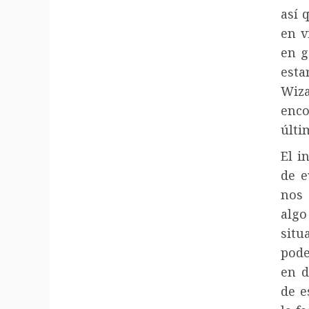
así 
en v
en g
esta
Wiz
enco
últi
El i
de e
nos
alg
situ
pode
en d
de e