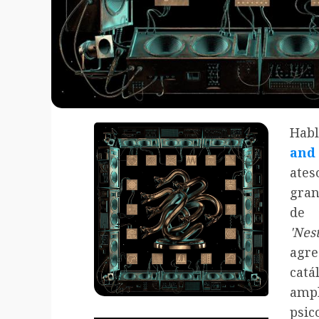
Habl
and
ate
gran
de
'Nes
agr
cat
amp
psic