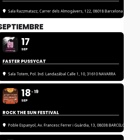
Sala Razzmatazz
, Carrer dels Almogàvers, 122, 08018 Barcelona
SEPTIEMBRE
17
SEP
FASTER PUSSYCAT
Sala Totem
, Pol. Ind. Landazábal Calle 1, 10, 31610 NAVARRA
18
19
SEP
ROCK THE SUN FESTIVAL
Poble Espanyol
, Av. Francesc Ferrer i Guàrdia, 13, 08038 BARCELONA