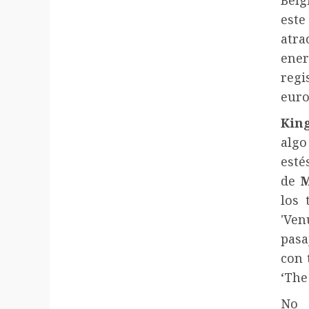
este
atra
ener
regi
euro
King
algo
est
de
M
los 
'Ven
pasa
con
‘The
No 