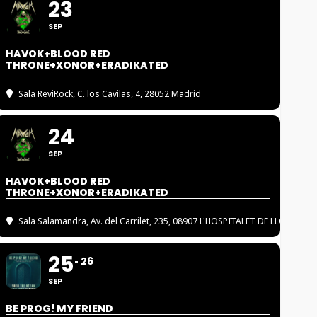
23
SEP
HAVOK+BLOOD RED
THRONE+XONOR+ERADIKATED
Sala ReviRock
, C. los Cavilas, 4, 28052 Madrid
24
SEP
HAVOK+BLOOD RED
THRONE+XONOR+ERADIKATED
Sala Salamandra
, Av. del Carrilet, 235, 08907 L'HOSPITALET DE LLOBREGA
25
26
SEP
BE PROG! MY FRIEND