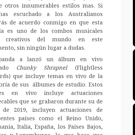
e otros innumerables estilos mas. Si
has escuchado a los Australianos
rás de acuerdo conmigo en que esta
da es uno de los combos musicales
 creativos del mundo en este
nto, sin ningún lugar a dudas.
banda a lanzó un álbum en vivo
ulado
Chunky Shrapnel
(Flightless
rds) que incluye temas en vivo de la
ría de sus álbumes de estudio. Estos
tes en vivo incluye actuaciones
cables que se grabaron durante su de
 de 2019, incluyen actuaciones de
rentes países como el Reino Unido,
ania, Italia, España, los Países Bajos,
ica y Luxemburgo, lo que hace que