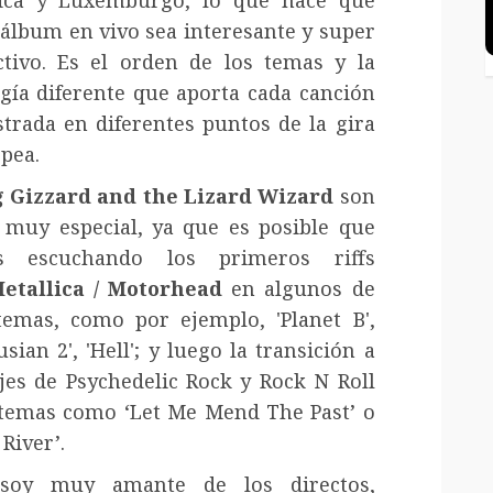
 álbum en vivo sea interesante y super
ctivo. Es el orden de los temas y la
gía diferente que aporta cada canción
strada en diferentes puntos de la gira
pea.
 Gizzard and the Lizard Wizard
son
 muy especial, ya que es posible que
és escuchando los primeros
riffs
etallica / Motorhead
en algunos de
temas, como por ejemplo, 'Planet B',
usian 2', 'Hell'; y luego la transición a
jes de Psychedelic Rock y Rock N Roll
 temas como ‘Let Me Mend
T
he Past’ o
 River’
.
soy muy amante de los directos,