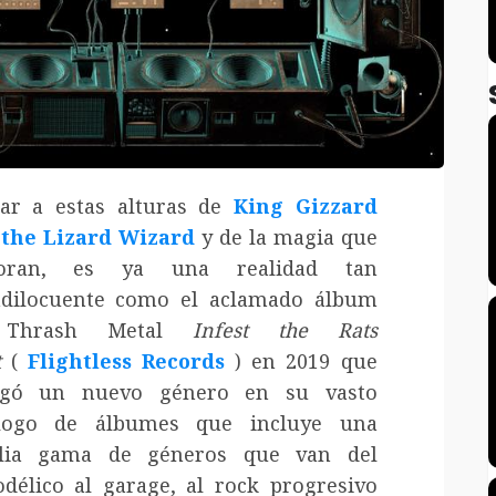
ar a estas alturas de
King Gizzard
 the Lizard Wizard
y de la magia que
soran, es ya una realidad tan
dilocuente como el
aclamado álbum
 Thrash Metal
Infest the Rats
t
(
Flightless Records
) en 2019 que
egó un nuevo género en su vasto
álogo de álbumes que incluye una
lia gama de géneros que van del
odélico al garage, al rock progresivo