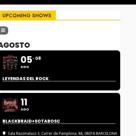
UPCOMING SHOWS
AGOSTO
05
08
AGO
LEYENDAS DEL ROCK
11
AGO
BLACKBRAID+SOTABOSC
Sala Razzmatazz 3
, Carrer de Pamplona, 88, 08018 BARCELONA