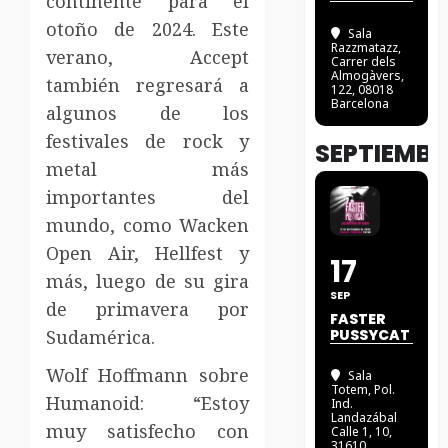
continente para el
otoño de 2024. Este
Sala
Razzmatazz
,
verano, Accept
Carrer dels
Almogàvers,
también regresará a
122, 08018
Barcelona
algunos de los
festivales de rock y
SEPTIEMBR
metal más
importantes del
mundo, como Wacken
Open Air, Hellfest y
17
más, luego de su gira
SEP
de primavera por
FASTER
Sudamérica.
PUSSYCAT
Wolf Hoffmann sobre
Sala
Totem
, Pol.
Humanoid: “Estoy
Ind.
Landazábal
muy satisfecho con
Calle 1, 10,
31610