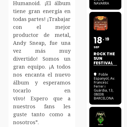
Humanoid.
¡El álbum
NAVARRA
tiene gran energía en
todas partes!
¡Trabajar
con el mejor
productor de metal,
18
19
Andy Sneap, fue una
SEP
vez más muy
ROCK THE
divertido!
Somos un
SUN
FESTIVAL
gran equipo.
¡A todos
nos encanta el nuevo
Poble
Espanyol
, Av.
álbum y esperamos
Francesc
Ferrer i
tocarlo en
Guàrdia, 13,
08038
vivo!
Espero que a
BARCELONA
nuestros fans les
guste tanto como a
nosotros”.