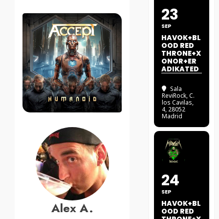
23
SEP
HAVOK+BL
OOD RED
THRONE+X
ONOR+ER
ADIKATED
Sala
ReviRock
, C.
los Cavilas,
4, 28052
Madrid
24
SEP
HAVOK+BL
Alex A.
OOD RED