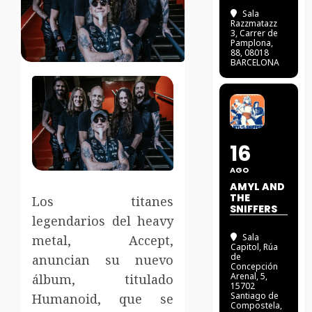
Sala
Razzmatazz
3
, Carrer de
Pamplona,
88, 08018
BARCELONA
16
AGO
AMYL AND
THE
Los titanes
SNIFFERS
legendarios del heavy
Sala
metal, Accept,
Capitol
, Rúa
de
anuncian su nuevo
Concepción
Arenal, 5,
álbum, titulado
15702
Santiago de
Humanoid, que se
Compostela,