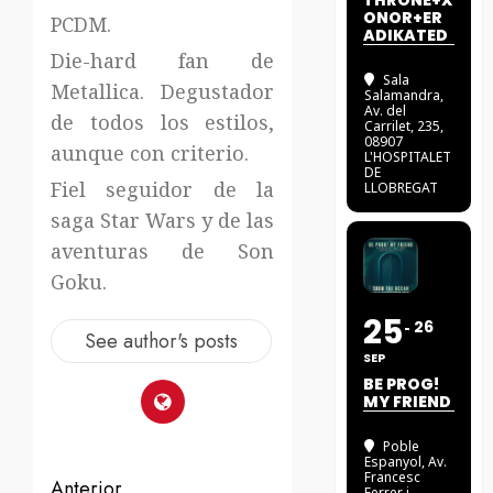
THRONE+X
ONOR+ER
PCDM.
ADIKATED
Die-hard fan de
Sala
Metallica. Degustador
Salamandra
,
Av. del
de todos los estilos,
Carrilet, 235,
08907
aunque con criterio.
L'HOSPITALET
DE
Fiel seguidor de la
LLOBREGAT
saga Star Wars y de las
aventuras de Son
Goku.
25
26
See author's posts
SEP
BE PROG!
MY FRIEND
Poble
Espanyol
, Av.
Francesc
Anterior
Ferrer i