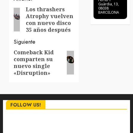
Navegación
Guàrdia, 13,
de
Los thrashers
08038
Entrada
BARCELONA
Atrophy vuelven
anterior:
entradas
con nuevo disco
35 años después
Siguiente
Comeback Kid
Siguiente
comparten su
entrada:
nuevo single
«Disruption»
FOLLOW US!