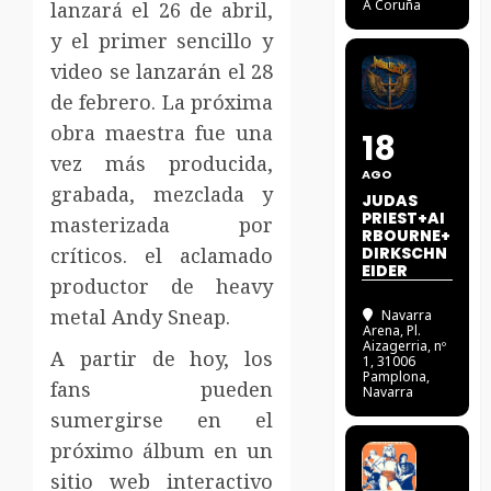
A Coruña
lanzará el 26 de abril,
y el primer sencillo y
video se lanzarán el 28
de febrero. La próxima
obra maestra fue una
18
vez más producida,
AGO
grabada, mezclada y
JUDAS
PRIEST+AI
masterizada por
RBOURNE+
críticos. el aclamado
DIRKSCHN
EIDER
productor de heavy
metal Andy Sneap.
Navarra
Arena
, Pl.
Aizagerria, nº
A partir de hoy, los
1, 31006
Pamplona,
fans pueden
Navarra
sumergirse en el
próximo álbum en un
sitio web interactivo