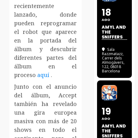
recientemente
18
lanzado, donde
AGO
pueden reprogramar
AMYL AND
el robot que aparece
THE
SNIFFERS
en la portada del
álbum y descubrir
Sala
Razzmatazz
,
diferentes partes del
Carrer dels
Almogàvers,
álbum en el
122, 08018
Barcelona
proceso
aquí
.
Junto con el anuncio
del álbum, Accept
también ha revelado
19
una gira europea
AGO
masiva con más de 20
AMYL AND
shows en todo el
THE
SNIFFERS