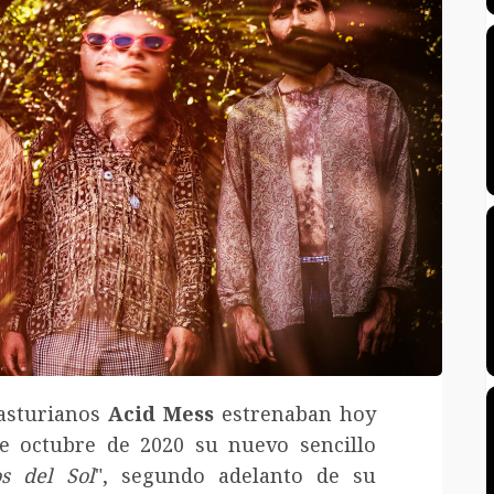
asturianos
Acid Mess
estrenaban hoy
e octubre de 2020 su nuevo sencillo
os del Sol
", segundo adelanto de su