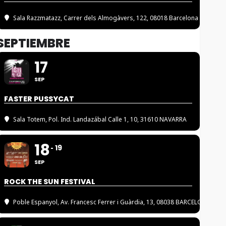
Sala Razzmatazz
, Carrer dels Almogàvers, 122, 08018 Barcelona
SEPTIEMBRE
17
SEP
FASTER PUSSYCAT
Sala Totem
, Pol. Ind. Landazábal Calle 1, 10, 31610 NAVARRA
18
19
SEP
ROCK THE SUN FESTIVAL
Poble Espanyol
, Av. Francesc Ferrer i Guàrdia, 13, 08038 BARCELONA