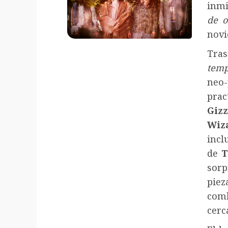
inmi
de o
novi
Tras
temp
neo
pra
Gi
Wiz
incl
de
T
sorp
piez
com
cerc