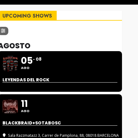
UPCOMING SHOWS
AGOSTO
05
08
AGO
LEYENDAS DEL ROCK
11
AGO
BLACKBRAID+SOTABOSC
Sala Razzmatazz 3
, Carrer de Pamplona, 88, 08018 BARCELONA