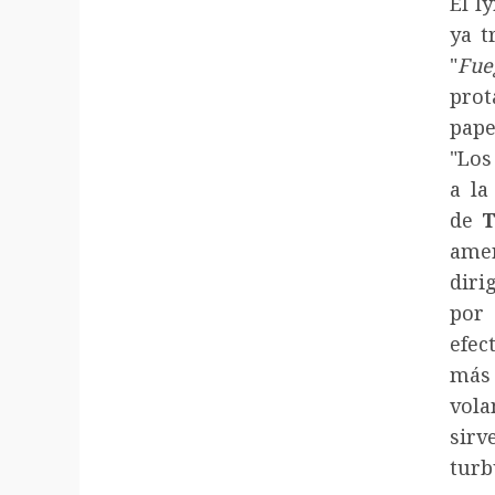
El l
ya t
"
Fue
prot
pape
"Los
a la
de
T
amer
diri
por
efec
más
vola
sir
turb