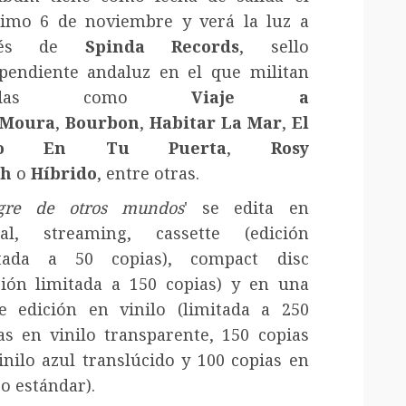
imo 6 de noviembre y verá la luz a
avés de
Spinda Records
, sello
pendiente andaluz en el que militan
andas como
Viaje a
Moura
,
Bourbon
,
Habitar La Mar
,
El
bo En Tu Puerta
,
Rosy
ch
o
Híbrido
, entre otras.
gre de otros mundos
' se edita en
tal, streaming, cassette (edición
itada a 50 copias), compact disc
ción limitada a 150 copias) y en una
le edición en vinilo (limitada a 250
as en vinilo transparente, 150 copias
inilo azul translúcido y 100 copias en
o estándar).