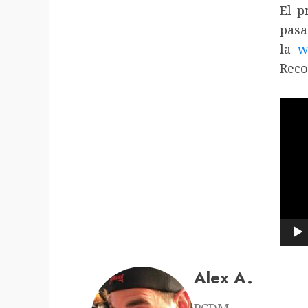
El p
pas
la
w
Reco
Repr
de
víde
Alex A.
PCDM.