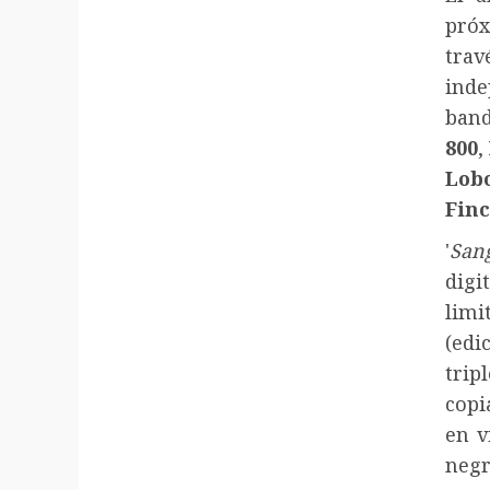
próx
tr
inde
b
800
,
Lo
Fin
'
San
digi
lim
(edi
trip
copi
en v
negr