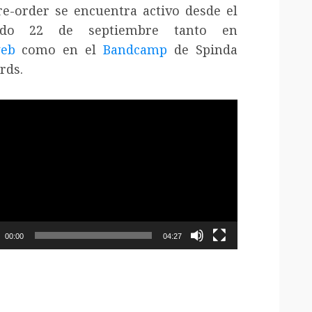
re-order se encuentra activo desde el
ado 22 de septiembre tanto en
eb
como en el
Bandcamp
de Spinda
rds.
oductor
o
00:00
04:27