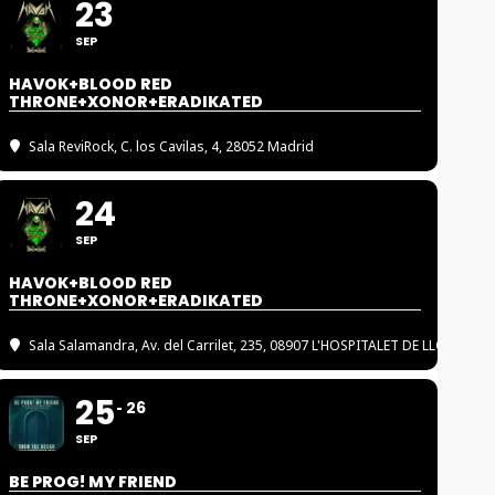
23
SEP
HAVOK+BLOOD RED
THRONE+XONOR+ERADIKATED
Sala ReviRock
, C. los Cavilas, 4, 28052 Madrid
24
SEP
HAVOK+BLOOD RED
THRONE+XONOR+ERADIKATED
Sala Salamandra
, Av. del Carrilet, 235, 08907 L'HOSPITALET DE LLOBREGA
25
26
SEP
BE PROG! MY FRIEND