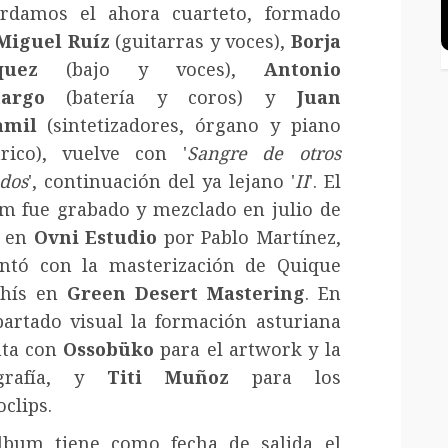
rdamos el ahora cuarteto, formado
Miguel Ruíz
(guitarras y voces),
Borja
quez
(bajo y voces),
Antonio
argo
(batería y coros) y
Juan
amil
(sintetizadores, órgano y piano
trico), vuelve con '
Sangre de otros
dos
', continuación del ya lejano '
II
'. El
m fue grabado y mezclado en julio de
9 en
Ovni Estudio
por Pablo Martínez,
ntó con la masterización de Quique
chís en
Green Desert Mastering
. En
partado visual la formación asturiana
nta con
Ossobüko
para el artwork y la
ografía, y
Titi Muñoz
para los
oclips.
lbum tiene como fecha de salida el