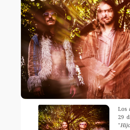
Los 
29 d
"
Hij