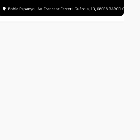
Poble Espanyol
, Av. Francesc Ferrer i Guàrdia, 13, 08038 BARCELONA