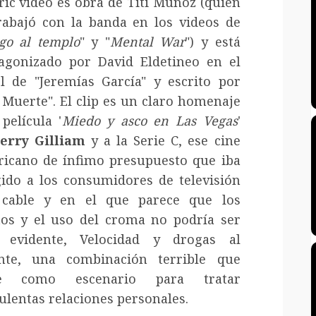
yric video es obra de Titi Muñoz (quien
rabajó con la banda en los videos de
go al templo
" y "
Mental War
") y está
agonizado por David Eldetineo en el
l de "Jeremías García" y escrito por
 Muerte". El clip es un claro homenaje
 película '
Miedo y asco en Las Vegas
'
erry Gilliam
y a la Serie C, ese cine
icano de ínfimo presupuesto que iba
gido a los consumidores de televisión
 cable y en el que parece que los
tos y el uso del croma no podría ser
 evidente, Velocidad y drogas al
nte, una combinación terrible que
ve como escenario para tratar
ulentas relaciones personales.