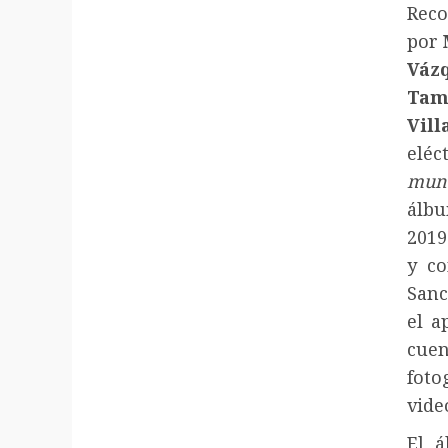
Reco
por
Váz
Tam
Vill
eléc
mun
álbu
201
y co
San
el a
cue
fot
vide
El á