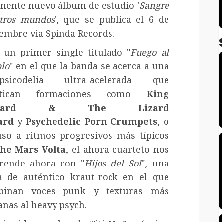
nente nuevo álbum de estudio '
Sangre
tros mundos
', que se publica el 6 de
embre via Spinda Records.
 un primer single titulado "
Fuego al
lo
" en el que la banda se acerca a una
-psicodelia ultra-acelerada que
ctican formaciones como
King
zzard & The Lizard
ard
y
Psychedelic Porn Crumpets
, o
uso a ritmos progresivos más típicos
he Mars Volta
, el ahora cuarteto nos
rende ahora con "
Hijos del Sol
", una
a de auténtico kraut-rock en el que
binan voces punk y texturas más
anas al heavy psych.