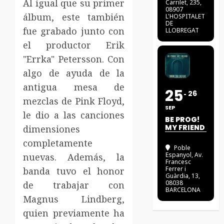
Al igual que su primer
Carrilet, 235,
08907
álbum, este también
L'HOSPITALET
DE
fue grabado junto con
LLOBREGAT
el productor Erik
"Errka" Petersson. Con
algo de ayuda de la
antigua mesa de
25
26
mezclas de Pink Floyd,
SEP
le dio a las canciones
BE PROG!
MY FRIEND
dimensiones
completamente
Poble
Espanyol
, Av.
nuevas. Además, la
Francesc
Ferrer i
banda tuvo el honor
Guàrdia, 13,
08038
de trabajar con
BARCELONA
Magnus Lindberg,
quien previamente ha