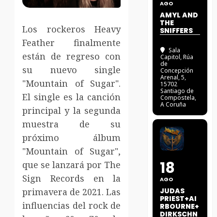
AGO
AMYL AND
THE
Los rockeros Heavy
SNIFFERS
Feather finalmente
Sala
están de regreso con
Capitol
, Rúa
de
su nuevo single
Concepción
Arenal, 5,
"Mountain of Sugar".
15702
Santiago de
El single es la canción
Compostela,
A Coruña
principal y la segunda
muestra de su
próximo álbum
"Mountain of Sugar",
18
que se lanzará por The
Sign Records en la
AGO
primavera de 2021. Las
JUDAS
PRIEST+AI
influencias del rock de
RBOURNE+
DIRKSCHN