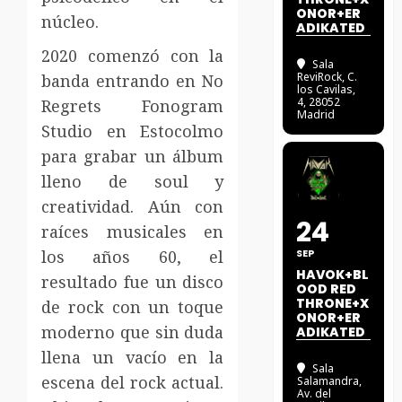
ONOR+ER
núcleo.
ADIKATED
2020 comenzó con la
Sala
ReviRock
, C.
banda entrando en No
los Cavilas,
4, 28052
Regrets Fonogram
Madrid
Studio en Estocolmo
para grabar un álbum
lleno de soul y
creatividad. Aún con
24
raíces musicales en
los años 60, el
SEP
HAVOK+BL
resultado fue un disco
OOD RED
THRONE+X
de rock con un toque
ONOR+ER
moderno que sin duda
ADIKATED
llena un vacío en la
Sala
escena del rock actual.
Salamandra
,
Av. del