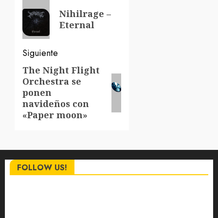
de
Entrada
Nihilrage –
anterior:
entradas
Eternal
Siguiente
The Night Flight
Siguiente
Orchestra se
entrada:
ponen
navideños con
«Paper moon»
FOLLOW US!