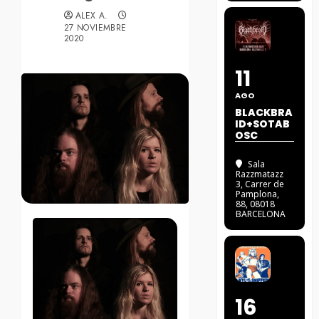
ALEX A.
27 NOVIEMBRE
2020
11
AGO
BLACKBRA
ID+SOTAB
OSC
Sala
Razzmatazz
3
, Carrer de
Pamplona,
88, 08018
BARCELONA
16