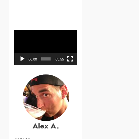
Reproductor
de
vídeo
00:00
03:55
Alex A.