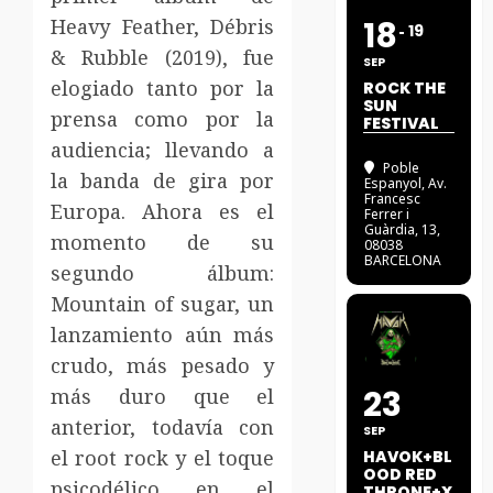
Heavy Feather, Débris
18
19
& Rubble (2019), fue
SEP
elogiado tanto por la
ROCK THE
SUN
prensa como por la
FESTIVAL
audiencia; llevando a
Poble
la banda de gira por
Espanyol
, Av.
Francesc
Europa. Ahora es el
Ferrer i
Guàrdia, 13,
momento de su
08038
BARCELONA
segundo álbum:
Mountain of sugar, un
lanzamiento aún más
crudo, más pesado y
23
más duro que el
anterior, todavía con
SEP
el root rock y el toque
HAVOK+BL
OOD RED
psicodélico en el
THRONE+X