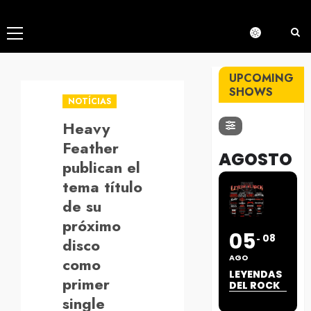
Menú
principal
UPCOMING
SHOWS
NOTÍCIAS
Heavy
Feather
AGOSTO
publican el
tema título
de su
próximo
05
08
disco
AGO
como
LEYENDAS
primer
DEL ROCK
single