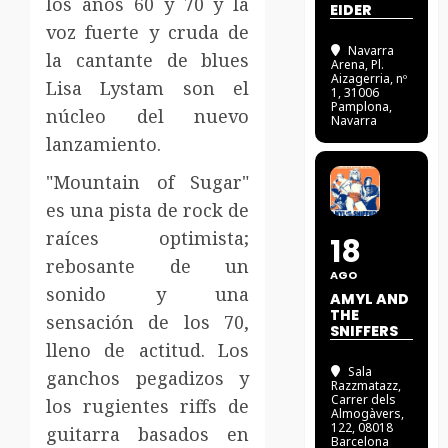
los años 60 y 70 y la
EIDER
voz fuerte y cruda de
Navarra
la cantante de blues
Arena
, Pl.
Aizagerria, nº
Lisa Lystam son el
1, 31006
Pamplona,
núcleo del nuevo
Navarra
lanzamiento.
"Mountain of Sugar"
es una pista de rock de
raíces optimista;
18
rebosante de un
AGO
sonido y una
AMYL AND
THE
sensación de los 70,
SNIFFERS
lleno de actitud. Los
Sala
ganchos pegadizos y
Razzmatazz
,
Carrer dels
los rugientes riffs de
Almogàvers,
122, 08018
guitarra basados ​​en
Barcelona