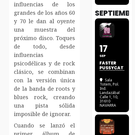
influencias de los
SEPTIEMBR
grandes de los años 60
y 70 le dan al oyente
una muestra del
próximo disco. Toques
17
de todo, desde
influencias
SEP
psicodélicas y de rock
FASTER
PUSSYCAT
clásico, se combinan
con la versión única
Sala
Totem
, Pol.
de la banda de roots y
Ind.
Landazábal
blues rock, creando
Calle 1, 10,
31610
una pista sólida
NAVARRA
imposible de ignorar.
Cuando se lanzó el
primer álbum de