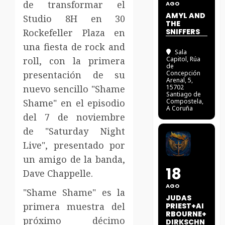
de transformar el
AGO
AMYL AND
Studio 8H en 30
THE
Rockefeller Plaza en
SNIFFERS
una fiesta de rock and
Sala
roll, con la primera
Capitol
, Rúa
de
presentación de su
Concepción
Arenal, 5,
nuevo sencillo "Shame
15702
Santiago de
Shame" en el episodio
Compostela,
A Coruña
del 7 de noviembre
de "Saturday Night
Live", presentado por
un amigo de la banda,
18
Dave Chappelle.
AGO
"Shame Shame" es la
JUDAS
primera muestra del
PRIEST+AI
RBOURNE+
próximo décimo
DIRKSCHN