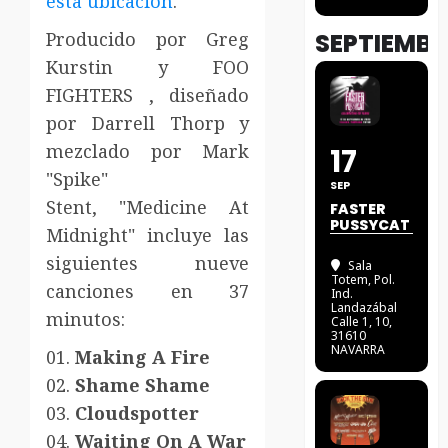
esta ubicación
.
Producido por Greg
SEPTIEMBR
Kurstin y FOO
FIGHTERS , diseñado
por Darrell Thorp y
mezclado por Mark
17
"Spike"
SEP
Stent, "Medicine At
FASTER
PUSSYCAT
Midnight" incluye las
siguientes nueve
Sala
Totem
, Pol.
canciones en 37
Ind.
Landazábal
minutos:
Calle 1, 10,
31610
NAVARRA
01.
Making A Fire
02.
Shame Shame
03.
Cloudspotter
04.
Waiting On A War