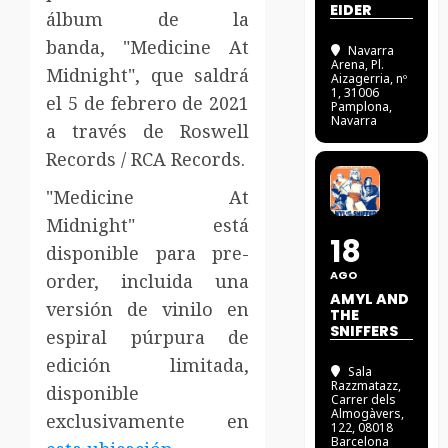
EIDER
álbum de la
banda, "Medicine At
Navarra
Arena
, Pl.
Midnight", que saldrá
Aizagerria, nº
1, 31006
el 5 de febrero de 2021
Pamplona,
Navarra
a través de Roswell
Records / RCA Records.
"Medicine At
Midnight" está
18
disponible para pre-
AGO
order, incluida una
AMYL AND
versión de vinilo en
THE
SNIFFERS
espiral púrpura de
edición limitada,
Sala
Razzmatazz
,
disponible
Carrer dels
Almogàvers,
exclusivamente en
122, 08018
Barcelona