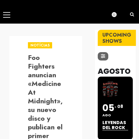
Menú
principal
UPCOMING
SHOWS
NOTÍCIAS
Foo
Fighters
AGOSTO
anuncian
«Medicine
At
Midnight»,
05
08
su nuevo
AGO
disco y
LEYENDAS
publican el
DEL ROCK
primer