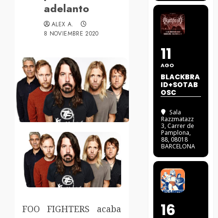
adelanto
ALEX A.
8 NOVIEMBRE 2020
11
AGO
BLACKBRA
ID+SOTAB
OSC
Sala
Razzmatazz
3
, Carrer de
Pamplona,
88, 08018
BARCELONA
16
FOO FIGHTERS acaba