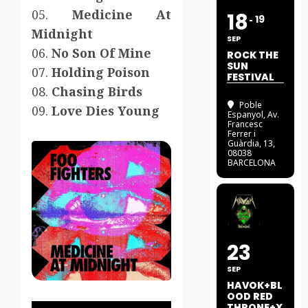
05.
Medicine At
18
19
Midnight
SEP
06.
No Son Of Mine
ROCK THE
SUN
07.
Holding Poison
FESTIVAL
08.
Chasing Birds
Poble
09.
Love Dies Young
Espanyol
, Av.
Francesc
Ferrer i
Guàrdia, 13,
08038
BARCELONA
23
SEP
HAVOK+BL
OOD RED
THRONE+X