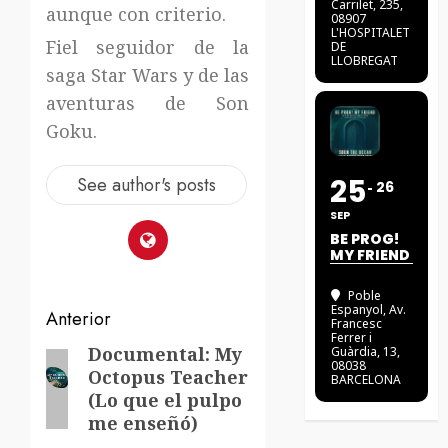
Carrilet, 235,
aunque con criterio.
08907
L'HOSPITALET
Fiel seguidor de la
DE
LLOBREGAT
saga Star Wars y de las
aventuras de Son
Goku.
25
See author's posts
26
SEP
BE PROG!
MY FRIEND
Poble
Espanyol
, Av.
Navegación
Anterior
Francesc
Ferrer i
de
Documental: My
Entrada
Guàrdia, 13,
08038
Octopus Teacher
anterior:
BARCELONA
entradas
(Lo que el pulpo
me enseñó)