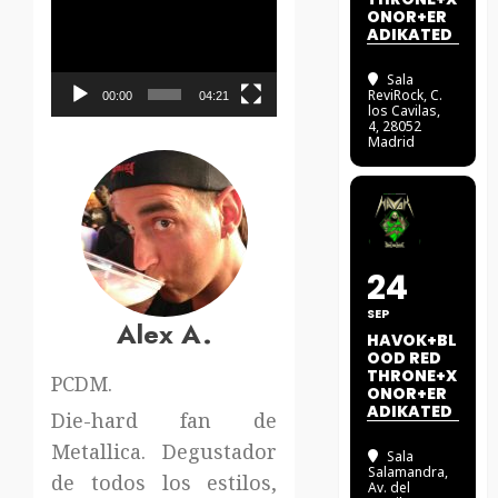
Reproductor
ONOR+ER
de
ADIKATED
vídeo
Sala
ReviRock
, C.
00:00
04:21
los Cavilas,
4, 28052
Madrid
24
SEP
Alex A.
HAVOK+BL
OOD RED
THRONE+X
PCDM.
ONOR+ER
ADIKATED
Die-hard fan de
Metallica. Degustador
Sala
Salamandra
,
de todos los estilos,
Av. del