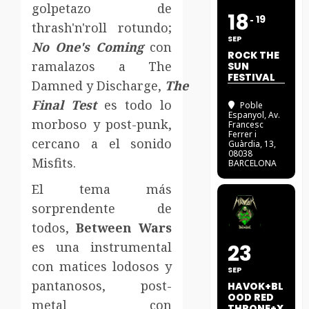
golpetazo de
18
19
thrash'n'roll rotundo;
SEP
No One's Coming
con
ROCK THE
ramalazos a The
SUN
FESTIVAL
Damned y Discharge,
The
Final Test
es todo lo
Poble
Espanyol
, Av.
morboso y post-punk,
Francesc
Ferrer i
cercano a el sonido
Guàrdia, 13,
08038
Misfits.
BARCELONA
El tema más
sorprendente de
todos,
Between Wars
es una instrumental
23
con matices lodosos y
SEP
pantanosos, post-
HAVOK+BL
OOD RED
metal con
THRONE+X