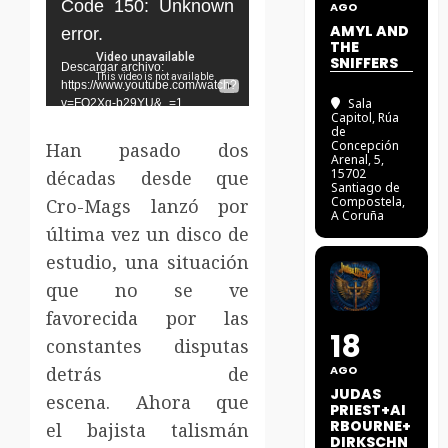
Reproductor
Code 150: Unknown
AGO
de
AMYL AND
error.
THE
vídeo
SNIFFERS
Descargar archivo:
https://www.youtube.com/watch?
Sala
v=FO2Xq-b29YU&_=1
Capitol
, Rúa
de
Concepción
Han pasado dos
Arenal, 5,
15702
décadas desde que
Santiago de
Compostela,
Cro-Mags lanzó por
A Coruña
última vez un disco de
estudio, una situación
que no se ve
favorecida por las
18
constantes disputas
detrás de
AGO
JUDAS
escena. Ahora que
PRIEST+AI
RBOURNE+
el bajista talismán
DIRKSCHN