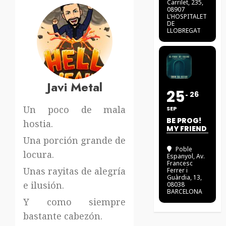
Carrilet, 235,
08907
L'HOSPITALET
DE
LLOBREGAT
Javi Metal
25
26
Un poco de mala
SEP
BE PROG!
hostia.
MY FRIEND
Una porción grande de
Poble
locura.
Espanyol
, Av.
Francesc
Unas rayitas de alegría
Ferrer i
Guàrdia, 13,
e ilusión.
08038
BARCELONA
Y como siempre
bastante cabezón.