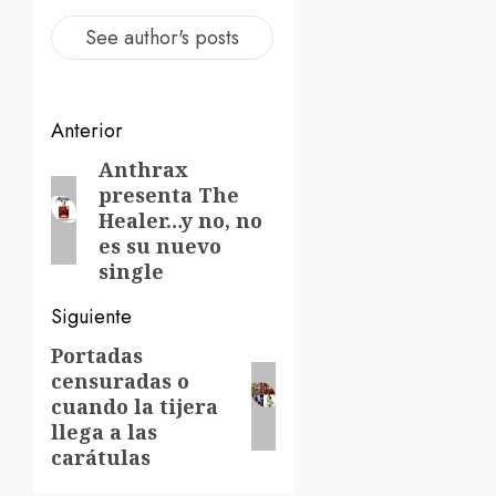
See author's posts
Navegación
Anterior
de
Anthrax
Entrada
presenta The
anterior:
entradas
Healer…y no, no
es su nuevo
single
Siguiente
Portadas
Siguiente
censuradas o
entrada:
cuando la tijera
llega a las
carátulas