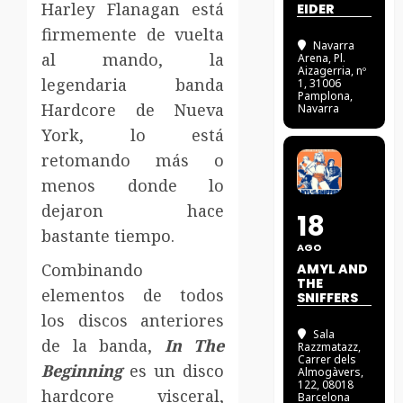
Harley Flanagan está
EIDER
firmemente de vuelta
Navarra
al mando, la
Arena
, Pl.
Aizagerria, nº
legendaria banda
1, 31006
Pamplona,
Hardcore de Nueva
Navarra
York, lo está
retomando más o
menos donde lo
dejaron hace
18
bastante tiempo.
AGO
Combinando
AMYL AND
THE
elementos de todos
SNIFFERS
los discos anteriores
Sala
de la banda,
In The
Razzmatazz
,
Carrer dels
Beginning
es un disco
Almogàvers,
122, 08018
hardcore visceral,
Barcelona