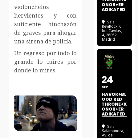
ONOR+ER
violonchelos
ADIKATED
hervientes y con
Sala
suficiente hinchazón
ReviRock
, C.
los Cavilas,
de graves para ahogar
4, 28052
Madrid
una sirena de policía.
Un regreso por todo lo
grande lo mires por
donde lo mires.
24
SEP
HAVOK+BL
OOD RED
THRONE+X
ONOR+ER
ADIKATED
Sala
Salamandra
,
Av. del