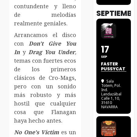
contundente y lleno
SEPTIEMBR
de melodías
realmente geniales.
Arrancamos el disco
con
Don't Give You
17
In
y
Drag You Under
,
SEP
temas con fuertes ecos
FASTER
de los primeros
PUSSYCAT
clásicos de Cro-Mags,
Sala
pero con un sonido
Totem
, Pol.
Ind.
más robusto y más
Landazábal
Calle 1, 10,
hostil que cualquier
31610
NAVARRA
cosa que Flanagan
haya hecho antes.
No One's Victim
es un