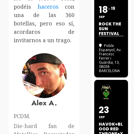
podéis
haceros
con
18
19
una de las 360
SEP
botellas, pero eso sí,
ROCK THE
SUN
acordaros de
FESTIVAL
invitarnos a un trago.
Poble
Espanyol
, Av.
Francesc
Ferrer i
Guàrdia, 13,
08038
BARCELONA
Alex A.
23
PCDM.
SEP
HAVOK+BL
Die-hard fan de
OOD RED
THRONE+X