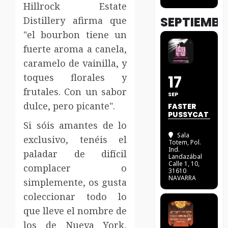
Hillrock Estate
SEPTIEMBR
Distillery afirma que
"el bourbon tiene un
fuerte aroma a canela,
caramelo de vainilla, y
toques florales y
17
frutales. Con un sabor
SEP
dulce, pero picante".
FASTER
PUSSYCAT
Si sóis amantes de lo
Sala
exclusivo, tenéis el
Totem
, Pol.
Ind.
paladar de difícil
Landazábal
Calle 1, 10,
complacer o
31610
NAVARRA
simplemente, os gusta
coleccionar todo lo
que lleve el nombre de
los de Nueva York,