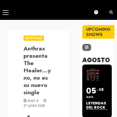
Menú
principal
UPCOMING
SHOWS
NOTÍCIAS
Anthrax
presenta
AGOSTO
The
Healer…y
no, no es
su nuevo
05
08
single
AGO
ALEX A.
LEYENDAS
27 JUNIO 2020
DEL ROCK