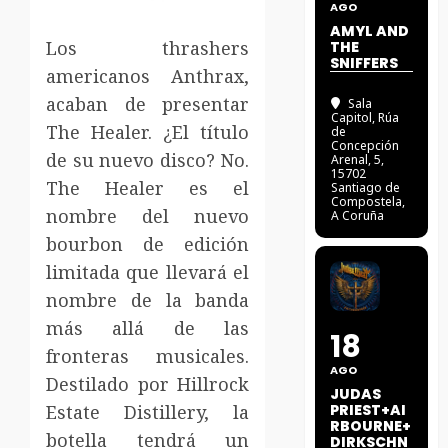
AGO
AMYL AND
Los thrashers
THE
SNIFFERS
americanos Anthrax,
acaban de presentar
Sala
Capitol
, Rúa
The Healer. ¿El título
de
Concepción
de su nuevo disco? No.
Arenal, 5,
15702
The Healer es el
Santiago de
Compostela,
nombre del nuevo
A Coruña
bourbon de edición
limitada que llevará el
nombre de la banda
más allá de las
18
fronteras musicales.
AGO
Destilado por Hillrock
JUDAS
Estate Distillery, la
PRIEST+AI
RBOURNE+
botella tendrá un
DIRKSCHN