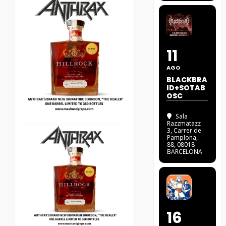
11
AGO
BLACKBRA
ID+SOTAB
OSC
Sala
Razzmatazz
3
, Carrer de
Pamplona,
88, 08018
BARCELONA
16