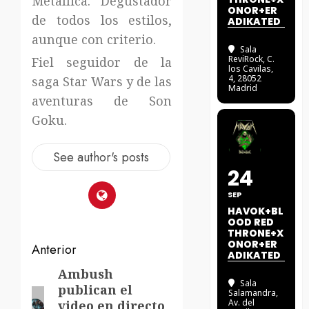
Metallica. Degustador
ONOR+ER
de todos los estilos,
ADIKATED
aunque con criterio.
Sala
ReviRock
, C.
Fiel seguidor de la
los Cavilas,
4, 28052
saga Star Wars y de las
Madrid
aventuras de Son
Goku.
See author's posts
24
SEP
HAVOK+BL
OOD RED
THRONE+X
ONOR+ER
Navegación
Anterior
ADIKATED
de
Ambush
Entrada
Sala
publican el
anterior:
Salamandra
,
entradas
Av. del
video en directo