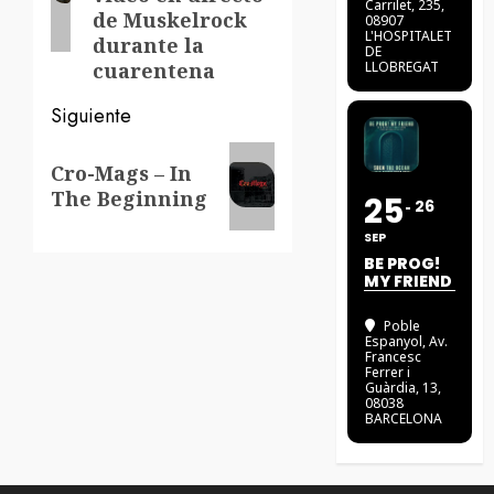
Carrilet, 235,
de Muskelrock
08907
L'HOSPITALET
durante la
DE
cuarentena
LLOBREGAT
Siguiente
Siguiente
Cro-Mags – In
entrada:
The Beginning
25
26
SEP
BE PROG!
MY FRIEND
Poble
Espanyol
, Av.
Francesc
Ferrer i
Guàrdia, 13,
08038
BARCELONA