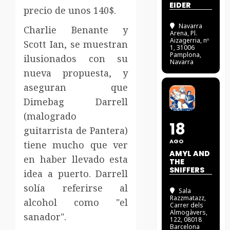
EIDER
precio de unos 140$.
Navarra
Charlie Benante y
Arena
, Pl.
Aizagerria, nº
Scott Ian, se muestran
1, 31006
Pamplona,
ilusionados con su
Navarra
nueva propuesta, y
aseguran que
Dimebag Darrell
(malogrado
18
guitarrista de Pantera)
AGO
tiene mucho que ver
AMYL AND
en haber llevado esta
THE
SNIFFERS
idea a puerto. Darrell
solía referirse al
Sala
Razzmatazz
,
alcohol como "el
Carrer dels
Almogàvers,
sanador".
122, 08018
Barcelona