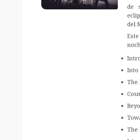
de 
ecli
del f
Este
noch
Intr
Into
The 
Cosm
Beyo
Towa
The 