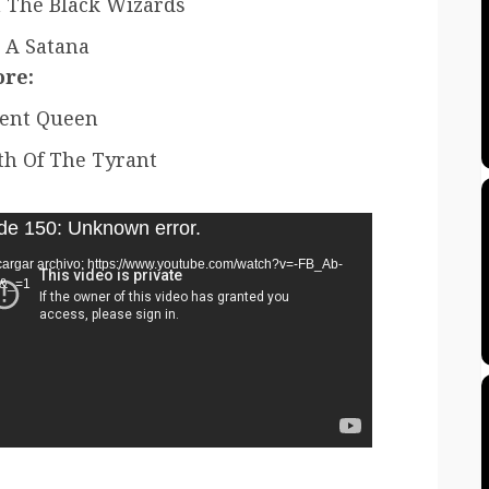
 The Black Wizards
 A Satana
re:
ent Queen
h Of The Tyrant
oductor
e 150: Unknown error.
argar archivo: https://www.youtube.com/watch?v=-FB_Ab-
o
E&_=1