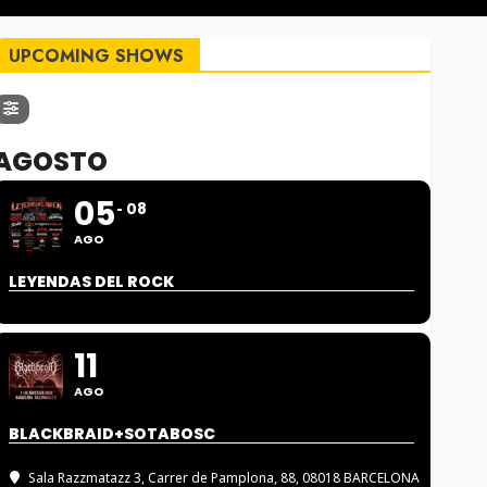
UPCOMING SHOWS
AGOSTO
05
08
AGO
LEYENDAS DEL ROCK
11
AGO
BLACKBRAID+SOTABOSC
Sala Razzmatazz 3
, Carrer de Pamplona, 88, 08018 BARCELONA