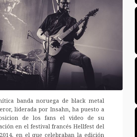
ítica banda noruega de black metal
ror, liderada por Insahn, ha puesto a
osicion de los fans el video de su
ación en el festival francés Hellfest del
2014, en el que celebraban la edición