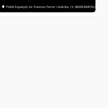
Poble Espanyol
, Av. Francesc Ferrer i Guàrdia, 13, 08038 BARCELONA