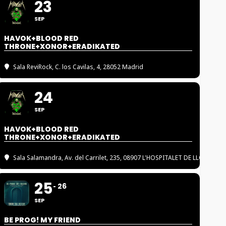
23
SEP
HAVOK+BLOOD RED
THRONE+XONOR+ERADIKATED
Sala ReviRock
, C. los Cavilas, 4, 28052 Madrid
24
SEP
HAVOK+BLOOD RED
THRONE+XONOR+ERADIKATED
Sala Salamandra
, Av. del Carrilet, 235, 08907 L'HOSPITALET DE LLOBREGA
25
26
SEP
BE PROG! MY FRIEND