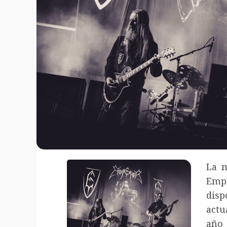
La m
Empe
disp
actu
año 