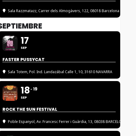
Sala Razzmatazz
, Carrer dels Almogàvers, 122, 08018 Barcelona
SEPTIEMBRE
17
SEP
FASTER PUSSYCAT
Sala Totem
, Pol. Ind. Landazábal Calle 1, 10, 31610 NAVARRA
18
19
SEP
ROCK THE SUN FESTIVAL
Poble Espanyol
, Av. Francesc Ferrer i Guàrdia, 13, 08038 BARCELONA