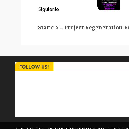
Siguiente
Siguiente
Static X – Project Regeneration Vo
entrada:
FOLLOW US!