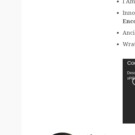
I Am
Inno
Enco
Anci
Wrat
Repr
Cod
de
Desc
víde
xPl