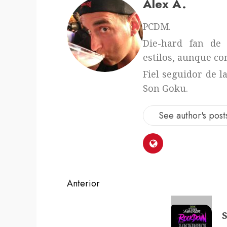
Alex A.
PCDM.
Die-hard fan de 
estilos, aunque con
Fiel seguidor de l
Son Goku.
See author's post
Navegación
Anterior
de
Entrada
S
anterior:
entradas