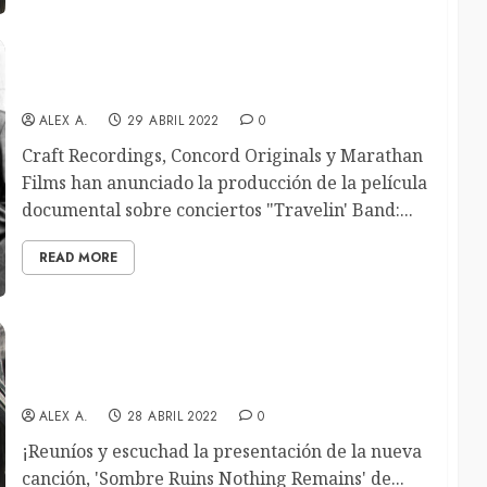
Un nuevo documental sobre la Creedence
Clearwater Revival alumbrará material inédito
ALEX A.
29 ABRIL 2022
0
Craft Recordings, Concord Originals y Marathan
Films han anunciado la producción de la película
documental sobre conciertos "Travelin' Band:...
READ MORE
Tombs estrenan su nueva versión de la canción
«Sombre Ruins Nothing Remains»
ALEX A.
28 ABRIL 2022
0
¡Reuníos y escuchad la presentación de la nueva
canción, 'Sombre Ruins Nothing Remains' de...