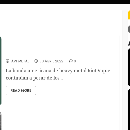
Riot V visitan nuestro país en Mayo 2023 de la
mano de RRS Promo y Eclipse Group
JAVI METAL
30 ABRIL 2022
0
La banda americana de heavy metal Riot V que
continúan a pesar de los...
READ MORE
El libro «Five Glorious Nights» sobre Led
Zeppelin, será reeditado con nuevo contenido
adicional