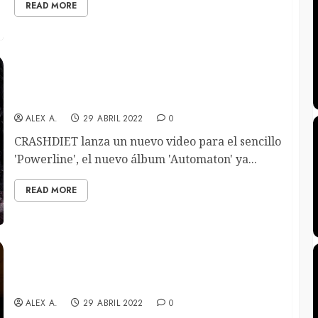
READ MORE
Crashdiet estrenan el single «Powerline» con
nuevo videoclip, en el que participa Michael Starr
ALEX A.
29 ABRIL 2022
0
CRASHDIET lanza un nuevo video para el sencillo
'Powerline', el nuevo álbum 'Automaton' ya...
READ MORE
Hot Breath presentan su nuevo single ”Feeling
‘Bout This”
ALEX A.
29 ABRIL 2022
0