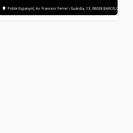
Poble Espanyol
, Av. Francesc Ferrer i Guàrdia, 13, 08038 BARCELONA