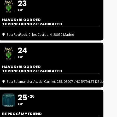
23
SEP
HAVOK+BLOOD RED
THRONE+XONOR+ERADIKATED
Sala ReviRock
, C. los Cavilas, 4, 28052 Madrid
24
SEP
HAVOK+BLOOD RED
THRONE+XONOR+ERADIKATED
Sala Salamandra
, Av. del Carrilet, 235, 08907 L'HOSPITALET DE LLOBREGA
25
26
SEP
BE PROG! MY FRIEND