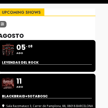
UPCOMING SHOWS
AGOSTO
05
08
AGO
LEYENDAS DEL ROCK
11
AGO
BLACKBRAID+SOTABOSC
Sala Razzmatazz 3
, Carrer de Pamplona, 88, 08018 BARCELONA