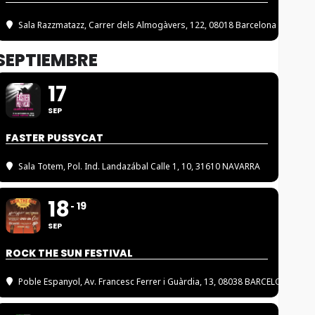
Sala Razzmatazz
, Carrer dels Almogàvers, 122, 08018 Barcelona
SEPTIEMBRE
17
SEP
FASTER PUSSYCAT
Sala Totem
, Pol. Ind. Landazábal Calle 1, 10, 31610 NAVARRA
18
19
SEP
ROCK THE SUN FESTIVAL
Poble Espanyol
, Av. Francesc Ferrer i Guàrdia, 13, 08038 BARCELONA