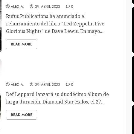
ALEX A.
29 ABRIL 2022
0
Rufus Publications ha anunciado el
relanzamiento del libro "Led Zeppelin Five
Glorious Nights" de Dave Lewis. En mayo...
READ MORE
Def Leppard desvelan «Take What You Want»
con un lyric-video
ALEX A.
29 ABRIL 2022
0
Def Leppard lanzará su duodécimo álbum de
larga duración, Diamond Star Halos, el 27...
READ MORE