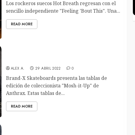
Los rockeros suecos Hot Breath regresan con el
sencillo independiente "Feeling 'Bout This". Una...
READ MORE
Anthrax presentan sus nuevas tablas de skate
diseñadas por X-Toxic
ALEX A.
29 ABRIL 2022
0
Brand-X Skateboards presenta las tablas de
edición de coleccionista "Mosh-it-Up" de
Anthrax. Estas tablas de...
READ MORE