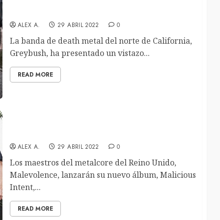
Los deathmetaleros Greybush desvelan el video
de «Roadneck»
ALEX A.
29 ABRIL 2022
0
La banda de death metal del norte de California,
Greybush, ha presentado un vistazo...
READ MORE
Malevolence publican videoclip de su nuevo
single «Still Waters Run Deep»
ALEX A.
29 ABRIL 2022
0
Los maestros del metalcore del Reino Unido,
Malevolence, lanzarán su nuevo álbum, Malicious
Intent,...
READ MORE