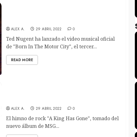
Ted Nugent estrena el video de «Born In The
Motor City» para anunciar su gira americana
ALEX A.
29 ABRIL 2022
0
Ted Nugent ha lanzado el video musical oficial
de "Born In The Motor City", el tercer...
READ MORE
Michael Schenker cuenta con Michael Kiske en su
nuevo single “A King Has Gone”, homenaje a Dio
ALEX A.
29 ABRIL 2022
0
El himno de rock "A King Has Gone", tomado del
nuevo álbum de MSG...