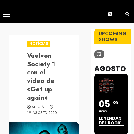
Menú
principal
UPCOMING
SHOWS
NOTÍCIAS
Vuelven
Society 1
AGOSTO
con el
video de
«Get up
again»
05
08
ALEX A.
AGO
19 AGOSTO 2020
LEYENDAS
DEL ROCK