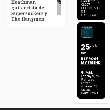
Heathman
Carrilet, 235,
08907
guitarrista de
L'HOSPITALET
DE
Supersuckers y
LLOBREGAT
The Hangmen.
25
26
SEP
BE PROG!
MY FRIEND
Poble
Espanyol
, Av.
Francesc
Ferrer i
Guàrdia, 13,
08038
BARCELONA