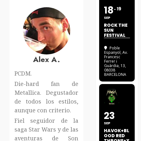
18
19
SEP
ROCK THE
SUN
FESTIVAL
Poble
Espanyol
, Av.
Alex A.
Francesc
Ferrer i
Guàrdia, 13,
08038
PCDM.
BARCELONA
Die-hard fan de
Metallica. Degustador
de todos los estilos,
aunque con criterio.
23
Fiel seguidor de la
SEP
saga Star Wars y de las
HAVOK+BL
OOD RED
aventuras de Son
THRONE+X