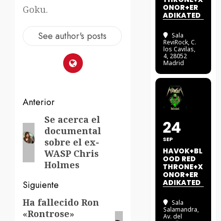
ONOR+ER
Goku.
ADIKATED
See author's posts
Sala
ReviRock
, C.
los Cavilas,
4, 28052
Madrid
Navegación
Anterior
de
Se acerca el
Entrada
24
documental
anterior:
entradas
SEP
sobre el ex-
HAVOK+BL
WASP Chris
OOD RED
Holmes
THRONE+X
ONOR+ER
ADIKATED
Siguiente
Ha fallecido Ron
Siguiente
Sala
Salamandra
,
«Rontrose»
entrada:
Av. del