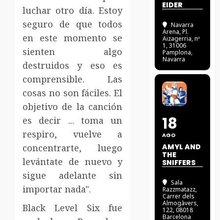
EIDER
luchar otro día.
Estoy
seguro de que todos
Navarra
Arena
, Pl.
en este momento se
Aizagerria, nº
1, 31006
sienten algo
Pamplona,
Navarra
destruidos y eso es
comprensible.
Las
cosas no son fáciles.
El
objetivo de la canción
18
es decir ... toma un
respiro, vuelve a
AGO
concentrarte, luego
AMYL AND
THE
levántate de nuevo y
SNIFFERS
sigue adelante sin
Sala
importar nada".
Razzmatazz
,
Carrer dels
Almogàvers,
Black Level Six fue
122, 08018
Barcelona