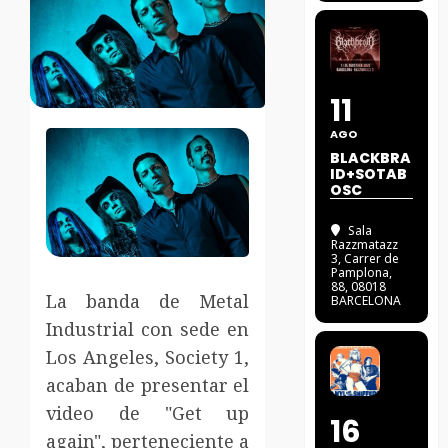
11
AGO
BLACKBRA
ID+SOTAB
OSC
Sala
Razzmatazz
3
, Carrer de
Pamplona,
88, 08018
La banda de Metal
BARCELONA
Industrial con sede en
Los Angeles, Society 1,
acaban de presentar el
video de "Get up
16
again", perteneciente a