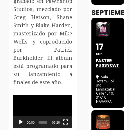
grabado en Pawnshop
Studios, mezclado por
SEPTIEMBR
Greg Hetson, Shane
Smith y Blake Harden,
masterizado por Mike
Wells y coproducido
17
por Patrick
SEP
Burkholder.
El álbum
FASTER
está programado para
PUSSYCAT
su lanzamiento a
Sala
finales de este año.
Totem
, Pol.
Ind.
Landazábal
Calle 1, 10,
Reproductor
31610
NAVARRA
de
vídeo
00:00
03:26