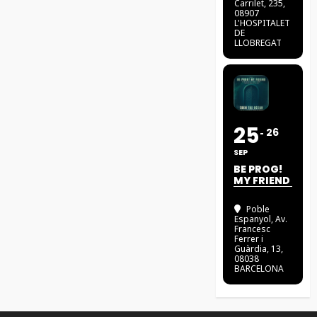
Carrilet, 235,
08907
L'HOSPITALET
DE
LLOBREGAT
25
26
SEP
BE PROG!
MY FRIEND
Poble
Espanyol
, Av.
Francesc
Ferrer i
Guàrdia, 13,
08038
BARCELONA