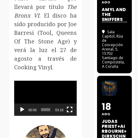
AGO
llevará por título
The
AMYL AND
THE
Bronx VI
. El disco ha
SNIFFERS
sido producido por Joe
Barresi (Tool, Queens
Sala
Capitol
, Rúa
Of The Stone Age) y
de
Concepción
verá la luz el 27 de
Arenal, 5,
15702
agosto a través de
Santiago de
Compostela,
Cooking Vinyl.
A Coruña
Reproductor
de
vídeo
18
00:00
03:16
AGO
JUDAS
PRIEST+AI
RBOURNE+
DIRKSCHN