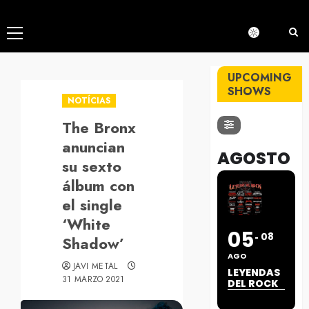
Menú
principal
UPCOMING
SHOWS
NOTÍCIAS
The Bronx
anuncian
AGOSTO
su sexto
álbum con
el single
‘White
05
08
Shadow’
AGO
JAVI METAL
LEYENDAS
31 MARZO 2021
DEL ROCK