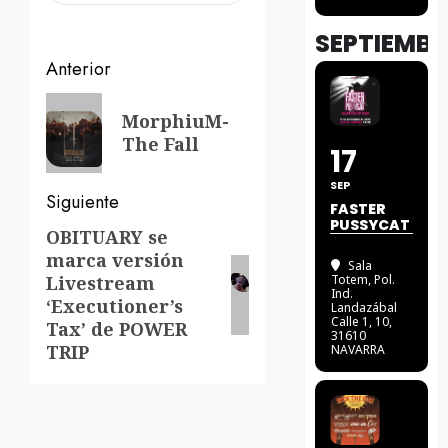
SEPTIEMBR
Navegación
Anterior
de
Entrada
MorphiuM-
anterior:
entradas
The Fall
17
SEP
Siguiente
FASTER
PUSSYCAT
OBITUARY se
Siguiente
marca versión
entrada:
Sala
Totem
, Pol.
Livestream
Ind.
‘Executioner’s
Landazábal
Calle 1, 10,
Tax’ de POWER
31610
TRIP
NAVARRA