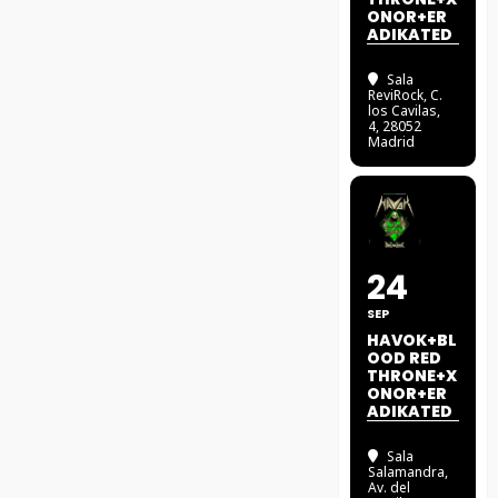
ONOR+ER
ADIKATED
Sala
ReviRock
, C.
los Cavilas,
4, 28052
Madrid
24
SEP
HAVOK+BL
OOD RED
THRONE+X
ONOR+ER
ADIKATED
Sala
Salamandra
,
Av. del