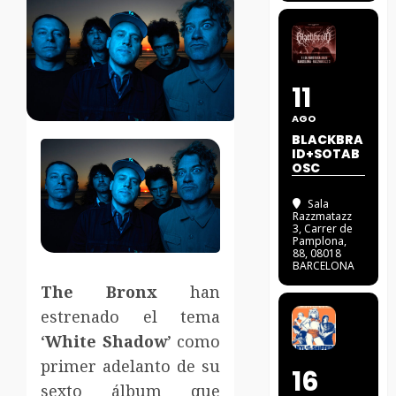
11
AGO
BLACKBRA
ID+SOTAB
OSC
Sala
Razzmatazz
3
, Carrer de
Pamplona,
88, 08018
BARCELONA
The Bronx
han
estrenado el tema
‘
White Shadow
’ como
primer adelanto de su
16
sexto álbum que