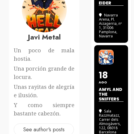
EIDER
Navarra
Arena
, Pl.
Aizagerria, nº
1, 31006
Pamplona,
Javi Metal
Navarra
Un poco de mala
hostia.
Una porción grande de
18
locura.
AGO
Unas rayitas de alegría
AMYL AND
THE
e ilusión.
SNIFFERS
Y como siempre
Sala
bastante cabezón.
Razzmatazz
,
Carrer dels
Almogàvers,
122, 08018
See author's posts
Barcelona