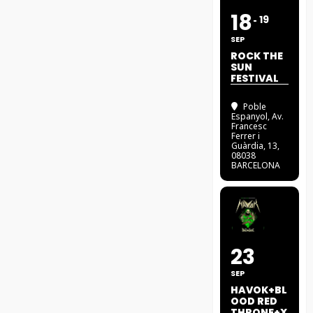
18
19
SEP
ROCK THE
SUN
FESTIVAL
Poble
Espanyol
, Av.
Francesc
Ferrer i
Guàrdia, 13,
08038
BARCELONA
23
SEP
HAVOK+BL
OOD RED
THRONE+X