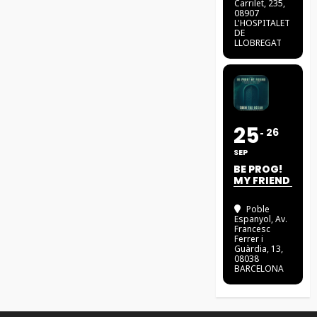
Carrilet, 235,
08907
L'HOSPITALET
DE
LLOBREGAT
25
26
SEP
BE PROG!
MY FRIEND
Poble
Espanyol
, Av.
Francesc
Ferrer i
Guàrdia, 13,
08038
BARCELONA