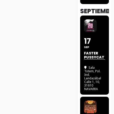
SEPTIEMBR
17
SEP
FASTER
PUSSYCAT
Sala
Totem
, Pol.
Ind.
Landazábal
Calle 1, 10,
31610
NAVARRA