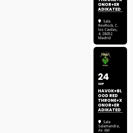
ONOR+ER
ADIKATED
Sala
ReviRock
, C.
los Cavilas,
4, 28052
Madrid
24
SEP
HAVOK+BL
OOD RED
THRONE+X
ONOR+ER
ADIKATED
Sala
Salamandra
,
Av. del