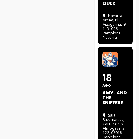
EIDER
Navarra
Arena
, Pl.
Aizagerria, nº
1, 31006
Pamplona,
Navarra
18
AGO
AMYL AND
THE
SNIFFERS
Sala
Razzmatazz
,
Carrer dels
Almogàvers,
122, 08018
Barcelona