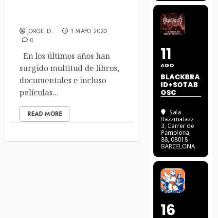
Las entrañas del origen del
Death / Black Metal
JORGE D.
1 MAYO 2020
0
11
En los últimos años han
AGO
surgido multitud de libros,
BLACKBRA
documentales e incluso
ID+SOTAB
películas...
OSC
Sala
READ MORE
Razzmatazz
3
, Carrer de
Pamplona,
88, 08018
BARCELONA
16