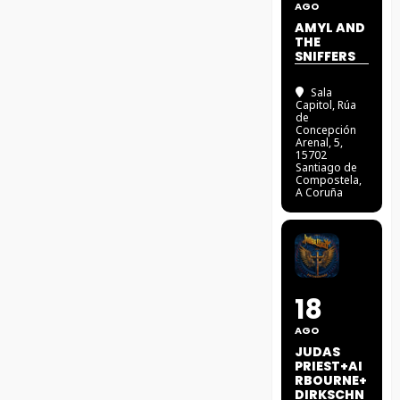
AGO
AMYL AND
THE
SNIFFERS
Sala
Capitol
, Rúa
de
Concepción
Arenal, 5,
15702
Santiago de
Compostela,
A Coruña
18
AGO
JUDAS
PRIEST+AI
RBOURNE+
DIRKSCHN