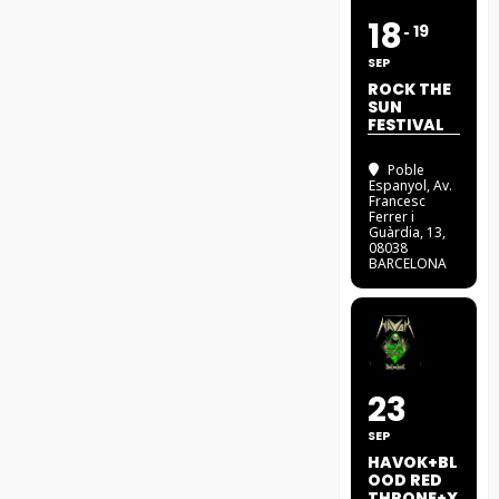
18
19
SEP
ROCK THE
SUN
FESTIVAL
Poble
Espanyol
, Av.
Francesc
Ferrer i
Guàrdia, 13,
08038
BARCELONA
23
SEP
HAVOK+BL
OOD RED
THRONE+X