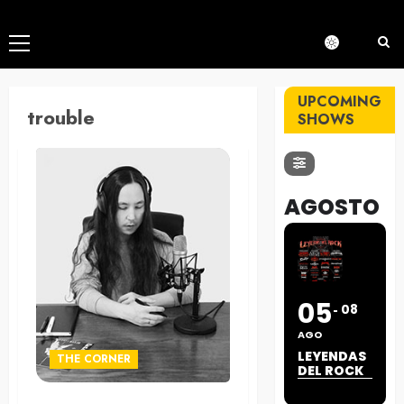
Menú
principal
UPCOMING
trouble
SHOWS
AGOSTO
05
08
AGO
LEYENDAS
THE CORNER
DEL ROCK