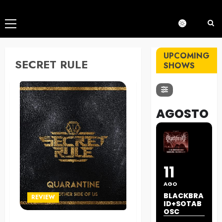
Menú
principal
UPCOMING
SECRET RULE
SHOWS
AGOSTO
11
AGO
BLACKBRA
REVIEW
ID+SOTAB
OSC