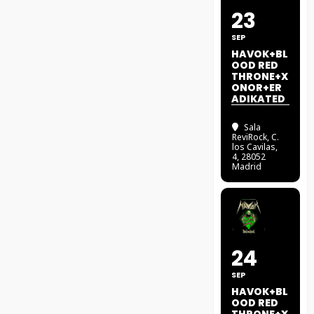
23
SEP
HAVOK+BL
OOD RED
THRONE+X
ONOR+ER
ADIKATED
Sala
ReviRock
, C.
los Cavilas,
4, 28052
Madrid
24
SEP
HAVOK+BL
OOD RED