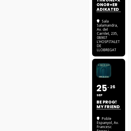
THRONE+X
ONOR+ER
ADIKATED
Sala
Salamandra
,
Av. del
Carrilet, 235,
08907
L'HOSPITALET
DE
LLOBREGAT
25
26
SEP
BE PROG!
MY FRIEND
Poble
Espanyol
, Av.
Francesc
Ferrer i