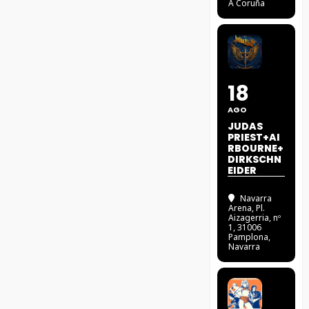
A Coruña
18
AGO
JUDAS
PRIEST+AI
RBOURNE+
DIRKSCHN
EIDER
Navarra
Arena
, Pl.
Aizagerria, nº
1, 31006
Pamplona,
Navarra