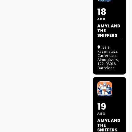
18
AGO
AMYL AND
THE
SNIFFERS
Sala
Razzmatazz
,
Carrer dels
Almogàvers,
122, 08018
Barcelona
19
AGO
AMYL AND
THE
SNIFFERS