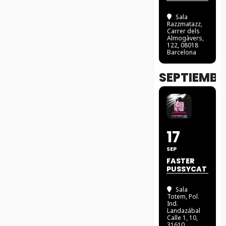
Sala
Razzmatazz
,
Carrer dels
Almogàvers,
122, 08018
Barcelona
SEPTIEMBR
17
SEP
FASTER
PUSSYCAT
Sala
Totem
, Pol.
Ind.
Landazábal
Calle 1, 10,
31610