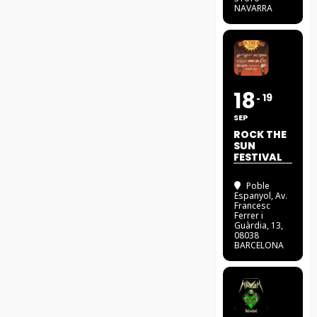
NAVARRA
18
19
SEP
ROCK THE
SUN
FESTIVAL
Poble
Espanyol
, Av.
Francesc
Ferrer i
Guàrdia, 13,
08038
BARCELONA