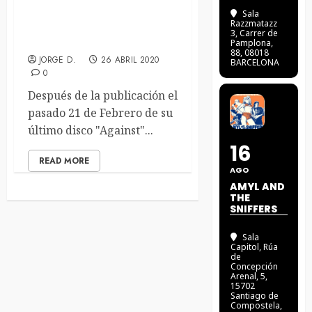
SECRET RULE –
Sala
Razzmatazz
QUARANTINE: THE
3
, Carrer de
OTHER SIDE OF US
Pamplona,
88, 08018
JORGE D.
26 ABRIL 2020
BARCELONA
0
Después de la publicación el
pasado 21 de Febrero de su
último disco "Against"...
16
READ MORE
AGO
AMYL AND
THE
SNIFFERS
Sala
Capitol
, Rúa
de
Concepción
Arenal, 5,
15702
Santiago de
Compostela,