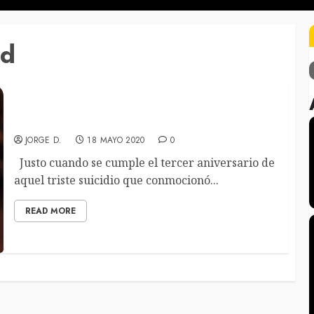
nd
Chris Cornell – La biografía
JORGE D.
18 MAYO 2020
0
Justo cuando se cumple el tercer aniversario de
aquel triste suicidio que conmocionó...
READ MORE