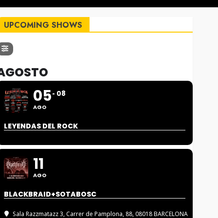
UPCOMING SHOWS
AGOSTO
05
08
AGO
LEYENDAS DEL ROCK
11
AGO
BLACKBRAID+SOTABOSC
Sala Razzmatazz 3
, Carrer de Pamplona, 88, 08018 BARCELONA