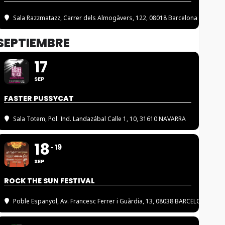
Sala Razzmatazz
, Carrer dels Almogàvers, 122, 08018 Barcelona
SEPTIEMBRE
17
SEP
FASTER PUSSYCAT
Sala Totem
, Pol. Ind. Landazábal Calle 1, 10, 31610 NAVARRA
18
19
SEP
ROCK THE SUN FESTIVAL
Poble Espanyol
, Av. Francesc Ferrer i Guàrdia, 13, 08038 BARCELONA