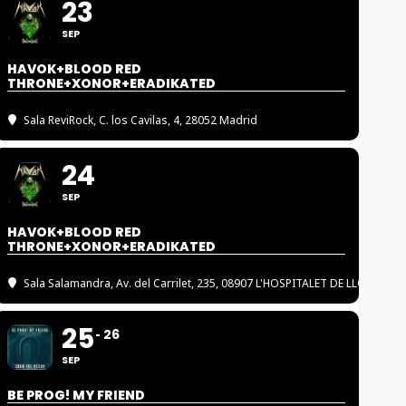
23
SEP
HAVOK+BLOOD RED
THRONE+XONOR+ERADIKATED
Sala ReviRock
, C. los Cavilas, 4, 28052 Madrid
24
SEP
HAVOK+BLOOD RED
THRONE+XONOR+ERADIKATED
Sala Salamandra
, Av. del Carrilet, 235, 08907 L'HOSPITALET DE LLOBREGA
25
26
SEP
BE PROG! MY FRIEND