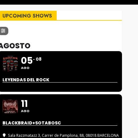
UPCOMING SHOWS
AGOSTO
05
08
AGO
LEYENDAS DEL ROCK
11
AGO
BLACKBRAID+SOTABOSC
Sala Razzmatazz 3
, Carrer de Pamplona, 88, 08018 BARCELONA