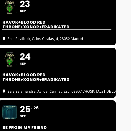
23
SEP
HAVOK+BLOOD RED
THRONE+XONOR+ERADIKATED
Sala ReviRock
, C. los Cavilas, 4, 28052 Madrid
24
SEP
HAVOK+BLOOD RED
THRONE+XONOR+ERADIKATED
Sala Salamandra
, Av. del Carrilet, 235, 08907 L'HOSPITALET DE LLOBREGA
25
26
SEP
BE PROG! MY FRIEND