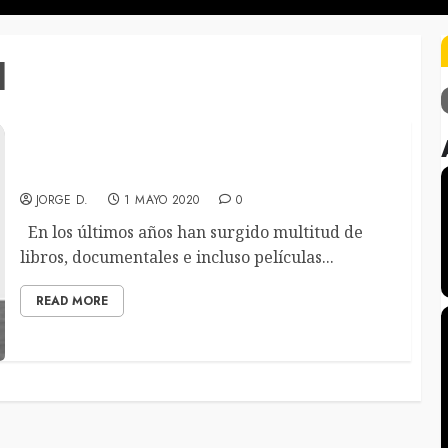
l
Las entrañas del origen del Death / Black Metal
JORGE D.
1 MAYO 2020
0
En los últimos años han surgido multitud de
libros, documentales e incluso películas...
READ MORE