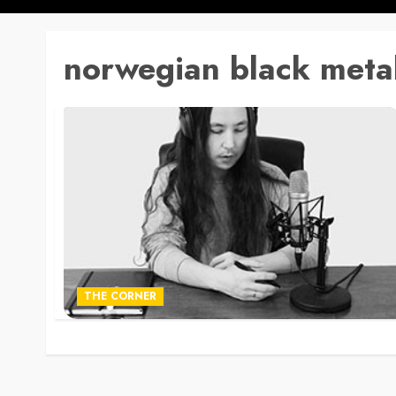
norwegian black meta
THE CORNER