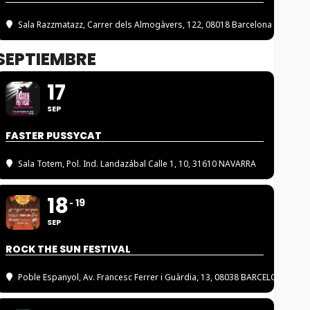
Sala Razzmatazz
, Carrer dels Almogàvers, 122, 08018 Barcelona
SEPTIEMBRE
17
SEP
FASTER PUSSYCAT
Sala Totem
, Pol. Ind. Landazábal Calle 1, 10, 31610 NAVARRA
18
19
SEP
ROCK THE SUN FESTIVAL
Poble Espanyol
, Av. Francesc Ferrer i Guàrdia, 13, 08038 BARCELONA