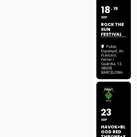
18
19
SEP
ROCK THE
SUN
FESTIVAL
Poble
Espanyol
, Av.
Francesc
Ferrer i
Guàrdia, 13,
08038
BARCELONA
23
SEP
HAVOK+BL
OOD RED
THRONE+X