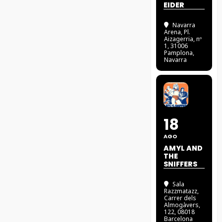
EIDER
Navarra
Arena
, Pl.
Aizagerria, nº
1, 31006
Pamplona,
Navarra
18
AGO
AMYL AND
THE
SNIFFERS
Sala
Razzmatazz
,
Carrer dels
Almogàvers,
122, 08018
Barcelona