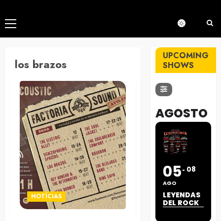
Menú
principal
UPCOMING
los brazos
SHOWS
AGOSTO
05
08
AGO
LEYENDAS
NOTÍCIAS
DEL ROCK