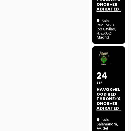
ONOR+ER
ADIKATED
Sala
ReviRock
, C.
los Cavilas,
4, 28052
Madrid
24
SEP
HAVOK+BL
OOD RED
THRONE+X
ONOR+ER
ADIKATED
Sala
Salamandra
,
Av. del