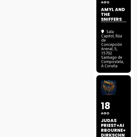
AGO
AMYL AND
THE
SNIFFERS
Sala
Capitol
, Rúa
de
Concepción
Arenal, 5,
15702
Santiago de
Compostela,
A Coruña
18
AGO
JUDAS
PRIEST+AI
RBOURNE+
DIRKSCHN