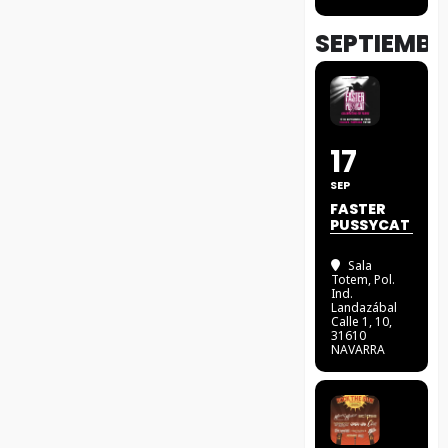
SEPTIEMBR
17
SEP
FASTER
PUSSYCAT
Sala
Totem
, Pol.
Ind.
Landazábal
Calle 1, 10,
31610
NAVARRA