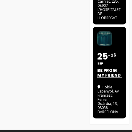
Carrilet, 235,
08907
L'HOSPITALET
DE
LLOBREGAT
25
26
SEP
BE PROG!
MY FRIEND
Poble
Espanyol
, Av.
Francesc
Ferrer i
Guàrdia, 13,
08038
BARCELONA