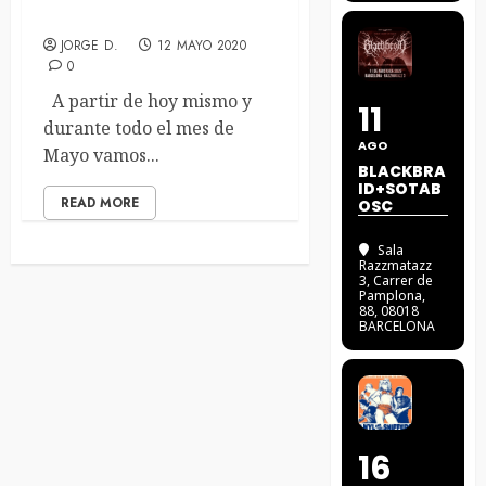
Factoría Sound Acoustic
JORGE D.
12 MAYO 2020
0
A partir de hoy mismo y
11
durante todo el mes de
AGO
Mayo vamos...
BLACKBRA
ID+SOTAB
READ MORE
OSC
Sala
Razzmatazz
3
, Carrer de
Pamplona,
88, 08018
BARCELONA
16