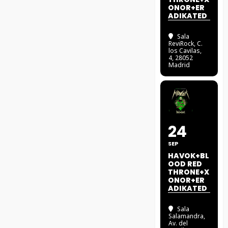
ONOR+ER
ADIKATED
Sala
ReviRock
, C.
los Cavilas,
4, 28052
Madrid
24
SEP
HAVOK+BL
OOD RED
THRONE+X
ONOR+ER
ADIKATED
Sala
Salamandra
,
Av. del