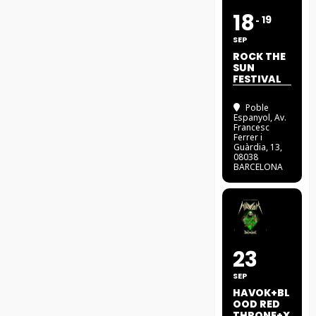
18
19
SEP
ROCK THE
SUN
FESTIVAL
Poble
Espanyol
, Av.
Francesc
Ferrer i
Guàrdia, 13,
08038
BARCELONA
23
SEP
HAVOK+BL
OOD RED
THRONE+X