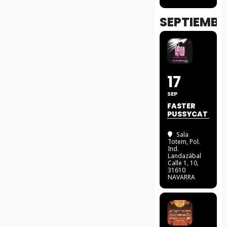
SEPTIEMBR
17
SEP
FASTER
PUSSYCAT
Sala
Totem
, Pol.
Ind.
Landazábal
Calle 1, 10,
31610
NAVARRA