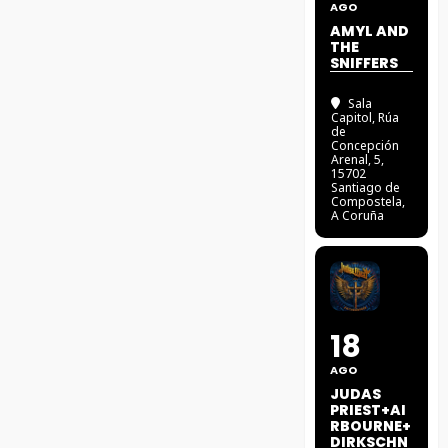
AGO
AMYL AND
THE
SNIFFERS
Sala
Capitol
, Rúa
de
Concepción
Arenal, 5,
15702
Santiago de
Compostela,
A Coruña
18
AGO
JUDAS
PRIEST+AI
RBOURNE+
DIRKSCHN