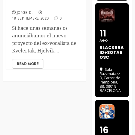
Primer adelanto de Hjelvik
JORGE D.
18 SEPTIEMBRE 2020
0
Si hace unas semanas os
11
anunciábamos el nuevo
AGO
proyecto del ex-vocalista de
BLACKBRA
Kvelertak, Hjelvik,...
ID+SOTAB
OSC
READ MORE
Sala
Razzmatazz
3
, Carrer de
Pamplona,
88, 08018
BARCELONA
16