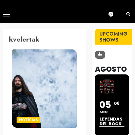
Menú
principal
UPCOMING
kvelertak
SHOWS
AGOSTO
05
08
AGO
LEYENDAS
NOTÍCIAS
DEL ROCK