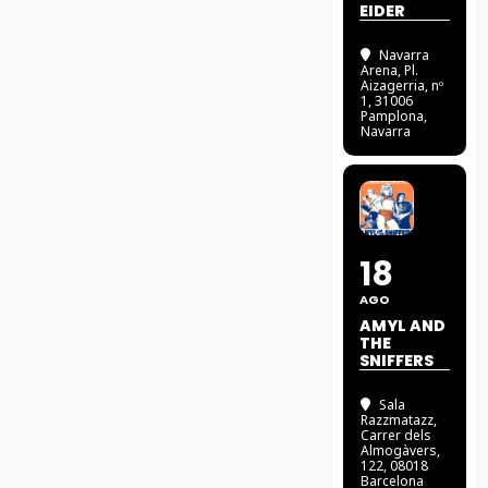
EIDER
Navarra
Arena
, Pl.
Aizagerria, nº
1, 31006
Pamplona,
Navarra
18
AGO
AMYL AND
THE
SNIFFERS
Sala
Razzmatazz
,
Carrer dels
Almogàvers,
122, 08018
Barcelona