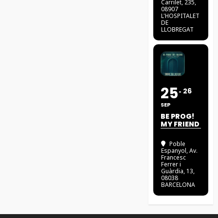
Carrilet, 235,
08907
L'HOSPITALET
DE
LLOBREGAT
25
26
SEP
BE PROG!
MY FRIEND
Poble
Espanyol
, Av.
Francesc
Ferrer i
Guàrdia, 13,
08038
BARCELONA