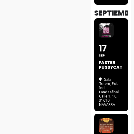
SEPTIEMBR
17
SEP
FASTER
PUSSYCAT
Sala
Totem
, Pol.
Ind.
Landazábal
Calle 1, 10,
31610
NAVARRA