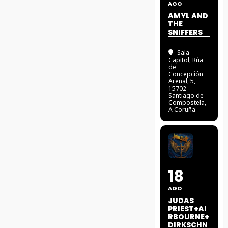
AGO
AMYL AND
THE
SNIFFERS
Sala
Capitol
, Rúa
de
Concepción
Arenal, 5,
15702
Santiago de
Compostela,
A Coruña
18
AGO
JUDAS
PRIEST+AI
RBOURNE+
DIRKSCHN