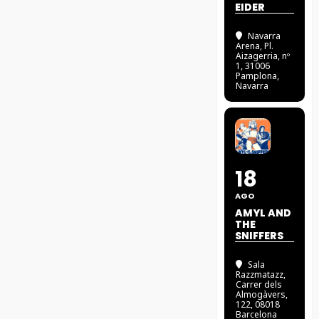
EIDER
Navarra
Arena
, Pl.
Aizagerria, nº
1, 31006
Pamplona,
Navarra
18
AGO
AMYL AND
THE
SNIFFERS
Sala
Razzmatazz
,
Carrer dels
Almogàvers,
122, 08018
Barcelona