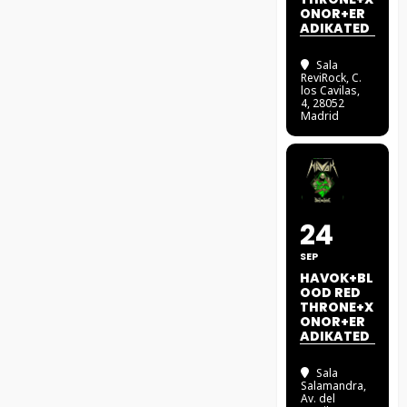
ONOR+ER
ADIKATED
Sala
ReviRock
, C.
los Cavilas,
4, 28052
Madrid
24
SEP
HAVOK+BL
OOD RED
THRONE+X
ONOR+ER
ADIKATED
Sala
Salamandra
,
Av. del