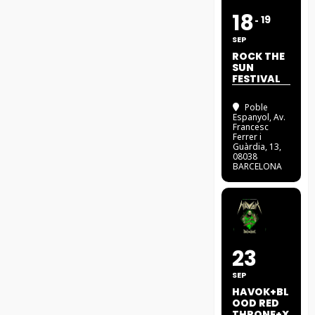
18
19
SEP
ROCK THE
SUN
FESTIVAL
Poble
Espanyol
, Av.
Francesc
Ferrer i
Guàrdia, 13,
08038
BARCELONA
23
SEP
HAVOK+BL
OOD RED
THRONE+X