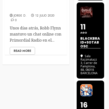
Robb Flynn, ¿pesimista o
realista?
JORGE D.
12 JULIO 2020
0
11
Unos días atrás, Robb Flynn
AGO
mantuvo un chat online con
BLACKBRA
Primordial Radio en el...
ID+SOTAB
OSC
READ MORE
Sala
Razzmatazz
3
, Carrer de
Pamplona,
88, 08018
BARCELONA
16