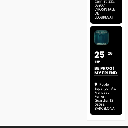
Carrilet, 235,
08907
L'HOSPITALET
DE
LLOBREGAT
25
26
SEP
BE PROG!
MY FRIEND
Poble
Espanyol
, Av.
Francesc
Ferrer i
Guàrdia, 13,
08038
BARCELONA