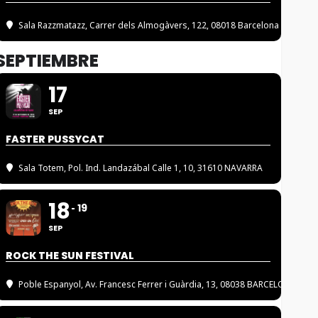
Sala Razzmatazz
, Carrer dels Almogàvers, 122, 08018 Barcelona
SEPTIEMBRE
17
SEP
FASTER PUSSYCAT
Sala Totem
, Pol. Ind. Landazábal Calle 1, 10, 31610 NAVARRA
18
19
SEP
ROCK THE SUN FESTIVAL
Poble Espanyol
, Av. Francesc Ferrer i Guàrdia, 13, 08038 BARCELONA