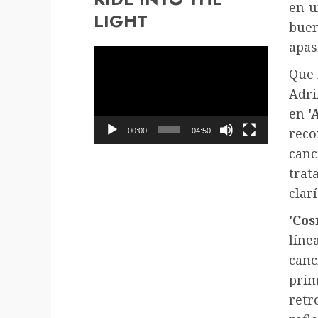
en u
LIGHT
buen
apas
Reproductor
Que 
de
Adri
vídeo
en
'
rec
00:00
04:50
canc
trat
clar
'Co
líne
canc
prim
retr