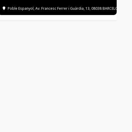
Poble Espanyol
, Av. Francesc Ferrer i Guàrdia, 13, 08038 BARCELONA