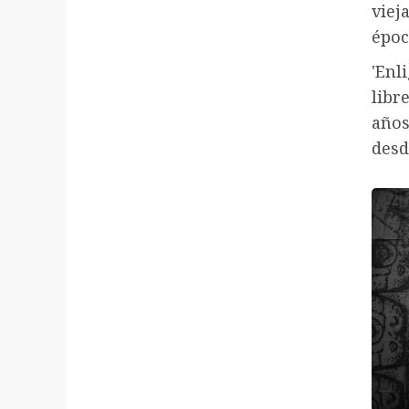
viej
époc
'Enl
libr
años
desd