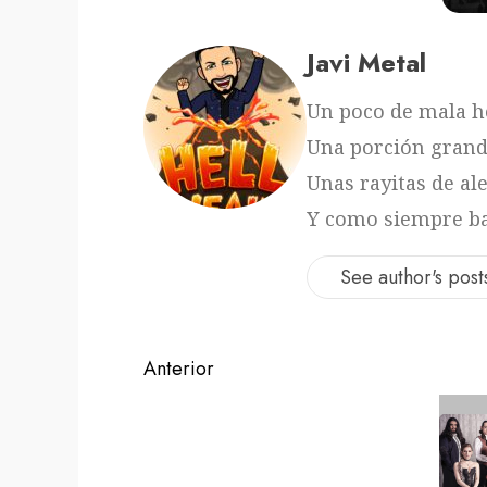
Javi Metal
Un poco de mala ho
Una porción grand
Unas rayitas de ale
Y como siempre ba
See author's post
Navegación
Anterior
de
Entrada
anterior:
entradas