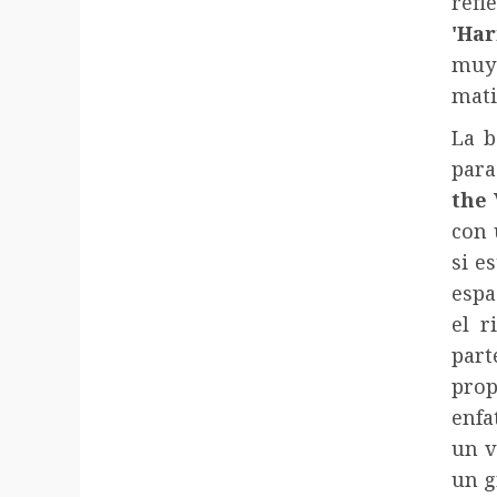
ref
'Ha
muy
mati
La b
para
the 
con 
si e
espa
el r
par
prop
enfa
un v
un g