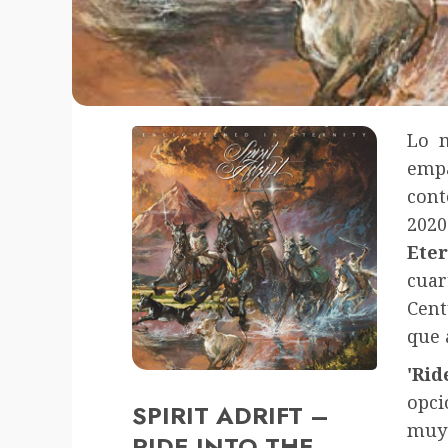
Lo m
emp
con
202
Eter
cua
Cent
que 
'Rid
opci
SPIRIT ADRIFT –
muy 
RIDE INTO THE