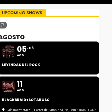
UPCOMING SHOWS
AGOSTO
05
08
AGO
LEYENDAS DEL ROCK
11
AGO
BLACKBRAID+SOTABOSC
Sala Razzmatazz 3
, Carrer de Pamplona, 88, 08018 BARCELONA