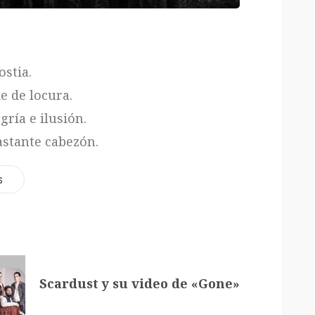
stia.
e de locura.
gría e ilusión.
stante cabezón.
s
Scardust y su video de «Gone»