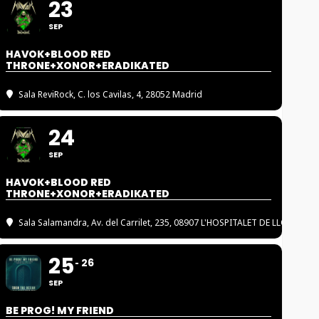
23
SEP
HAVOK+BLOOD RED
THRONE+XONOR+ERADIKATED
Sala ReviRock
, C. los Cavilas, 4, 28052 Madrid
24
SEP
HAVOK+BLOOD RED
THRONE+XONOR+ERADIKATED
Sala Salamandra
, Av. del Carrilet, 235, 08907 L'HOSPITALET DE LLOBREGA
25
26
SEP
BE PROG! MY FRIEND