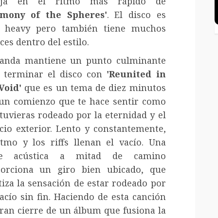
leja en el ritmo más rápido de
rmony of the Spheres'
. El disco es
 heavy pero también tiene muchos
ces dentro del estilo.
anda mantiene un punto culminante
 terminar el disco con
'Reunited in
Void'
que es un tema de diez minutos
un comienzo que te hace sentir como
stuvieras rodeado por la eternidad y el
cio exterior. Lento y constantemente,
itmo y los riffs llenan el vacío. Una
te acústica a mitad de camino
orciona un giro bien ubicado, que
tiza la sensación de estar rodeado por
acío sin fin. Haciendo de esta canción
ran cierre de un álbum que fusiona la