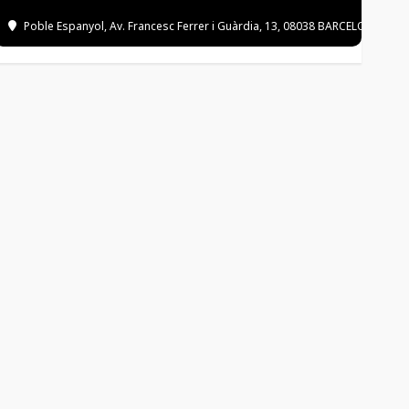
Poble Espanyol
, Av. Francesc Ferrer i Guàrdia, 13, 08038 BARCELONA