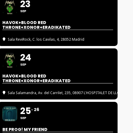
23
SEP
HAVOK+BLOOD RED
THRONE+XONOR+ERADIKATED
Sala ReviRock
, C. los Cavilas, 4, 28052 Madrid
24
SEP
HAVOK+BLOOD RED
THRONE+XONOR+ERADIKATED
Sala Salamandra
, Av. del Carrilet, 235, 08907 L'HOSPITALET DE LLOBREGA
25
26
SEP
BE PROG! MY FRIEND