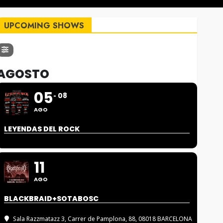
UPCOMING SHOWS
AGOSTO
05
08
AGO
LEYENDAS DEL ROCK
11
AGO
BLACKBRAID+SOTABOSC
Sala Razzmatazz 3
, Carrer de Pamplona, 88, 08018 BARCELONA