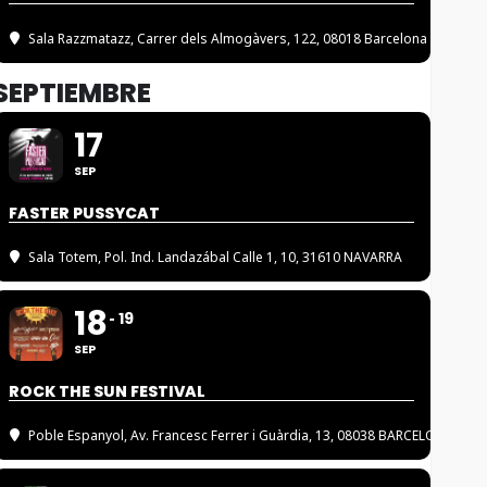
Sala Razzmatazz
, Carrer dels Almogàvers, 122, 08018 Barcelona
SEPTIEMBRE
17
SEP
FASTER PUSSYCAT
Sala Totem
, Pol. Ind. Landazábal Calle 1, 10, 31610 NAVARRA
18
19
SEP
ROCK THE SUN FESTIVAL
Poble Espanyol
, Av. Francesc Ferrer i Guàrdia, 13, 08038 BARCELONA