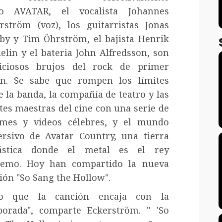
o AVATAR, el vocalista Johannes
rström (voz), los guitarristas Jonas
sby y Tim Öhrström, el bajista Henrik
elin y el bateria John Alfredsson, son
iciosos brujos del rock de primer
n. Se sabe que rompen los límites
e la banda, la compañía de teatro y las
es maestras del cine con una serie de
mes y videos célebres, y el mundo
rsivo de Avatar Country, una tierra
tástica donde el metal es el rey
remo. Hoy han compartido la nueva
ión "So Sang the Hollow".
eo que la canción encaja con la
orada", comparte Eckerström. " 'So