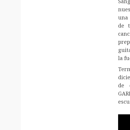
Sang
nues
una 
de t
can
prep
guit
la fu
Ter
dici
de 
GAR
escu
Repr
de