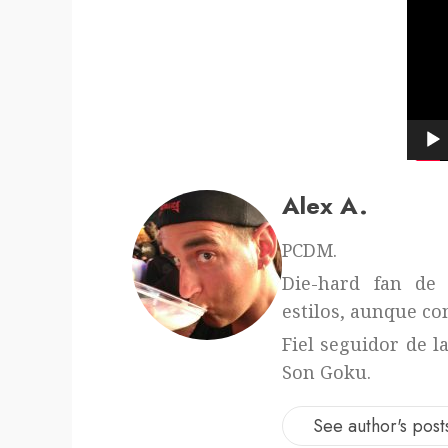
víde
Alex A.
PCDM.
Die-hard fan de 
estilos, aunque con
Fiel seguidor de l
Son Goku.
See author's post