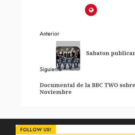
Navegación
Anterior
de
Entrada
Sabaton publican
anterior:
entradas
Siguiente
Siguiente
Documental de la BBC TWO sobre
entrada:
Noviembre
FOLLOW US!