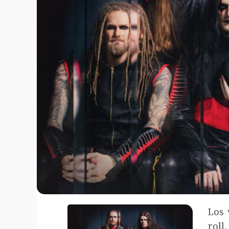
Los 
rol