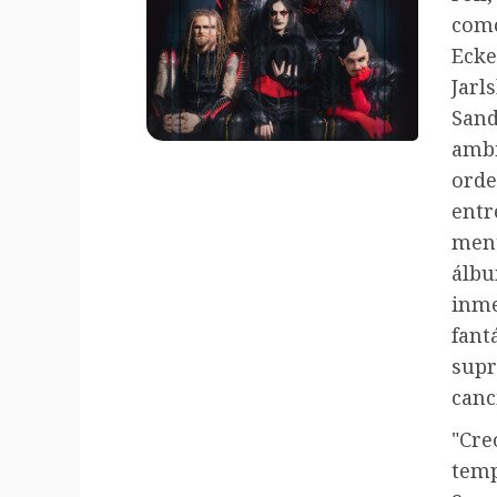
com
Ecke
Jarl
Sand
amb
orde
entr
ment
álbu
inme
fan
sup
canc
"Cr
temp