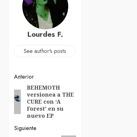
Lourdes F.
See author's posts
Navegación
Anterior
de
BEHEMOTH
Entrada
versionea a THE
anterior:
entradas
CURE con ‘A
Forest’ en su
nuevo EP
Siguiente