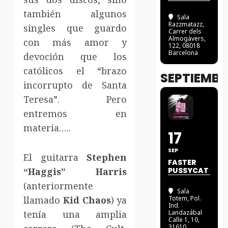
también algunos
Sala
Razzmatazz
,
singles que guardo
Carrer dels
Almogàvers,
con más amor y
122, 08018
Barcelona
devoción que los
católicos el “brazo
SEPTIEMBR
incorrupto de Santa
Teresa”. Pero
entremos en
materia…..
17
SEP
El guitarra
Stephen
FASTER
“Haggis” Harris
PUSSYCAT
(anteriormente
Sala
llamado
Kid Chaos
) ya
Totem
, Pol.
Ind.
tenía una amplia
Landazábal
Calle 1, 10,
31610