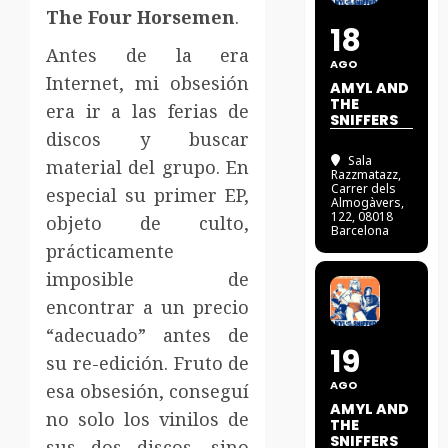
The Four Horsemen
.
18
Antes de la era
AGO
Internet, mi obsesión
AMYL AND
THE
era ir a las ferias de
SNIFFERS
discos y buscar
Sala
material del grupo. En
Razzmatazz
,
Carrer dels
especial su primer EP,
Almogàvers,
122, 08018
objeto de culto,
Barcelona
prácticamente
imposible de
encontrar a un precio
“adecuado” antes de
19
su re-edición. Fruto de
AGO
esa obsesión, conseguí
AMYL AND
no solo los vinilos de
THE
SNIFFERS
sus dos discos, sino