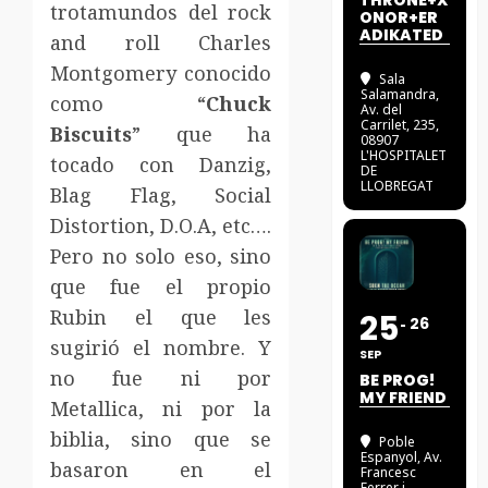
THRONE+X
trotamundos del rock
ONOR+ER
ADIKATED
and roll Charles
Montgomery conocido
Sala
Salamandra
,
como “
Chuck
Av. del
Carrilet, 235,
Biscuits
” que ha
08907
L'HOSPITALET
tocado con Danzig,
DE
LLOBREGAT
Blag Flag, Social
Distortion, D.O.A, etc….
Pero no solo eso, sino
que fue el propio
Rubin el que les
25
26
sugirió el nombre. Y
SEP
no fue ni por
BE PROG!
MY FRIEND
Metallica, ni por la
biblia, sino que se
Poble
Espanyol
, Av.
basaron en el
Francesc
Ferrer i