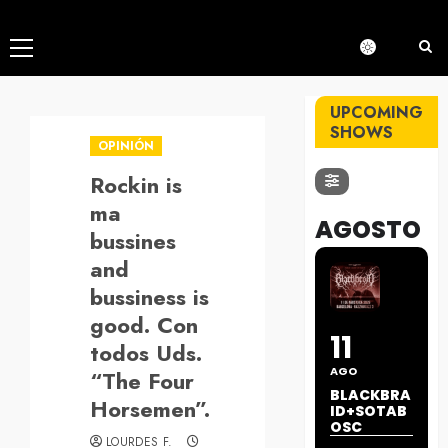
Menú
principal
UPCOMING
SHOWS
OPINIÓN
Rockin is
ma
AGOSTO
bussines
and
bussiness is
good. Con
11
todos Uds.
AGO
“The Four
BLACKBRA
Horsemen”.
ID+SOTAB
OSC
LOURDES F.