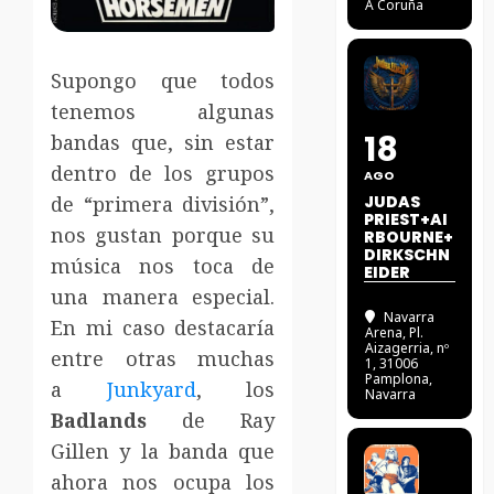
A Coruña
Supongo que todos
tenemos algunas
18
bandas que, sin estar
dentro de los grupos
AGO
de “primera división”,
JUDAS
PRIEST+AI
nos gustan porque su
RBOURNE+
DIRKSCHN
música nos toca de
EIDER
una manera especial.
Navarra
En mi caso destacaría
Arena
, Pl.
Aizagerria, nº
entre otras muchas
1, 31006
Pamplona,
a
Junkyard
, los
Navarra
Badlands
de Ray
Gillen y la banda que
ahora nos ocupa los