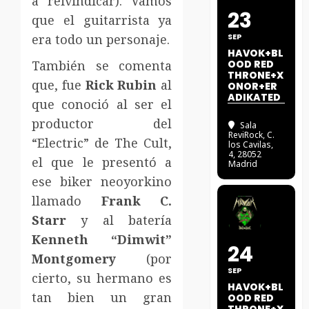
a reivindicar). Vamos
23
que el guitarrista ya
era todo un personaje.
SEP
HAVOK+BL
También se comenta
OOD RED
THRONE+X
que, fue
Rick Rubin
al
ONOR+ER
ADIKATED
que conoció al ser el
productor del
Sala
ReviRock
, C.
“Electric” de The Cult,
los Cavilas,
4, 28052
el que le presentó a
Madrid
ese biker neoyorkino
llamado
Frank C.
Starr
y al batería
Kenneth “Dimwit”
24
Montgomery
(por
SEP
cierto, su hermano es
HAVOK+BL
tan bien un gran
OOD RED