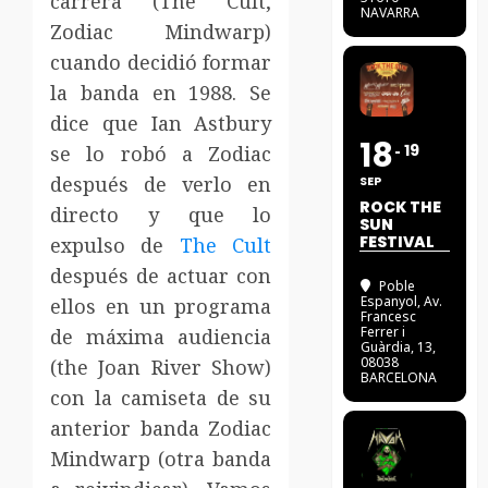
carrera (The Cult,
NAVARRA
Zodiac Mindwarp)
cuando decidió formar
la banda en 1988. Se
dice que Ian Astbury
18
19
se lo robó a Zodiac
después de verlo en
SEP
ROCK THE
directo y que lo
SUN
FESTIVAL
expulso de
The Cult
después de actuar con
Poble
Espanyol
, Av.
ellos en un programa
Francesc
Ferrer i
de máxima audiencia
Guàrdia, 13,
08038
(the Joan River Show)
BARCELONA
con la camiseta de su
anterior banda Zodiac
Mindwarp (otra banda