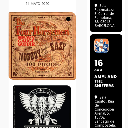
14 MAYO 2020
Sala
Razzmatazz
3
, Carrer de
Pamplona,
88, 08018
BARCELONA
16
AGO
AMYL AND
THE
SNIFFERS
Sala
Capitol
, Rúa
de
Concepción
Arenal, 5,
15702
Santiago de
Compostela,