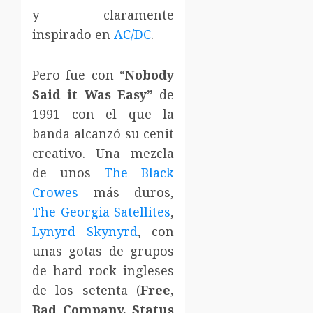
y claramente
inspirado en
AC/DC
.
Pero fue con “
Nobody
Said it Was Easy”
de
1991 con el que la
banda alcanzó su cenit
creativo. Una mezcla
de unos
The Black
Crowes
más duros,
The Georgia Satellites
,
Lynyrd Skynyrd
, con
unas gotas de grupos
de hard rock ingleses
de los setenta (
Free,
Bad Company, Status