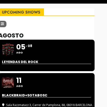
UPCOMING SHOWS
AGOSTO
05
08
AGO
LEYENDAS DEL ROCK
11
AGO
BLACKBRAID+SOTABOSC
Sala Razzmatazz 3
, Carrer de Pamplona, 88, 08018 BARCELONA