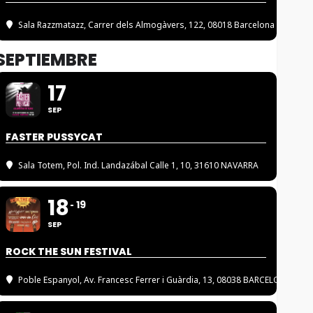
Sala Razzmatazz
, Carrer dels Almogàvers, 122, 08018 Barcelona
SEPTIEMBRE
17
SEP
FASTER PUSSYCAT
Sala Totem
, Pol. Ind. Landazábal Calle 1, 10, 31610 NAVARRA
18
19
SEP
ROCK THE SUN FESTIVAL
Poble Espanyol
, Av. Francesc Ferrer i Guàrdia, 13, 08038 BARCELONA