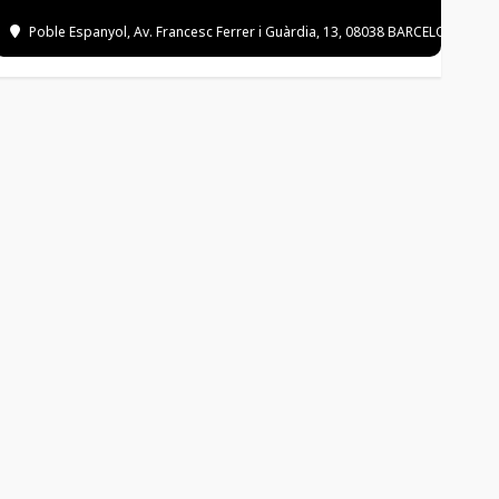
Poble Espanyol
, Av. Francesc Ferrer i Guàrdia, 13, 08038 BARCELONA