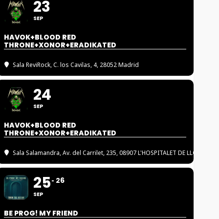
23
SEP
HAVOK+BLOOD RED
THRONE+XONOR+ERADIKATED
Sala ReviRock
, C. los Cavilas, 4, 28052 Madrid
24
SEP
HAVOK+BLOOD RED
THRONE+XONOR+ERADIKATED
Sala Salamandra
, Av. del Carrilet, 235, 08907 L'HOSPITALET DE LLOBREGA
25
26
SEP
BE PROG! MY FRIEND