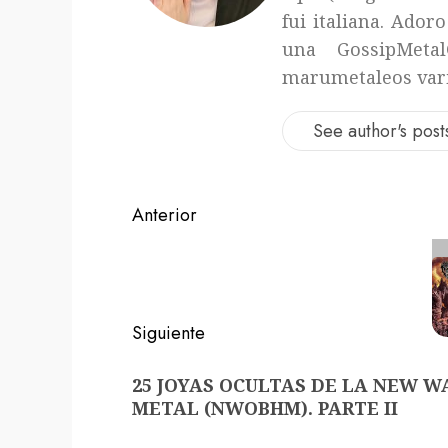
fui italiana. Adoro
una GossipMetal
marumetaleos var
See author's post
Navegación
Anterior
de
Entrada
anterior:
entradas
Siguiente
Siguiente
25 JOYAS OCULTAS DE LA NEW W
entrada:
METAL (NWOBHM). PARTE II