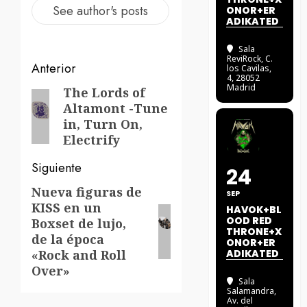
See author's posts
ONOR+ER
ADIKATED
Sala
ReviRock
, C.
Navegación
Anterior
los Cavilas,
4, 28052
Madrid
de
The Lords of
Entrada
Altamont -Tune
anterior:
entradas
in, Turn On,
Electrify
Siguiente
24
Nueva figuras de
Siguiente
SEP
KISS en un
HAVOK+BL
entrada:
OOD RED
Boxset de lujo,
THRONE+X
de la época
ONOR+ER
«Rock and Roll
ADIKATED
Over»
Sala
Salamandra
,
Av. del