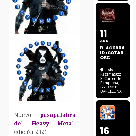
11
AGO
BLACKBRA
ID+SOTAB
OSC
Sala
Razzmatazz
3
, Carrer de
Pamplona,
88, 08018
BARCELONA
Nuevo
pasapalabra
del Heavy Metal
,
16
edición 2021.