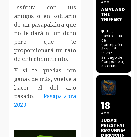
AGO
Disfruta con tus
AMYL AND
THE
amigos o en solitario
SNIFFERS
de un pasapalabra que
Sala
no te dará ni un duro
Capitol
, Rúa
de
pero que te
Concepción
Arenal, 5,
proporcionará un rato
15702
Santiago de
de entretenimiento.
Compostela,
A Coruña
Y si te quedas con
ganas de más, vuelve a
hacer el del año
pasado.
Pasapalabra
18
2020
AGO
JUDAS
PRIEST+AI
RBOURNE+
DIRKSCHN