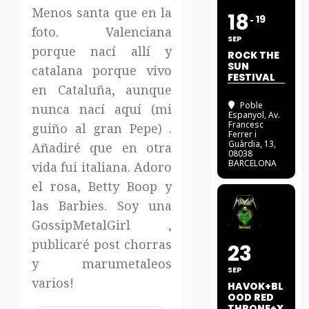
Menos santa que en la
18
19
foto. Valenciana
SEP
porque nací allí y
ROCK THE
SUN
catalana porque vivo
FESTIVAL
en Cataluña, aunque
Poble
nunca nací aquí (mi
Espanyol
, Av.
Francesc
guiño al gran Pepe) .
Ferrer i
Guàrdia, 13,
Añadiré que en otra
08038
BARCELONA
vida fui italiana. Adoro
el rosa, Betty Boop y
las Barbies. Soy una
GossipMetalGirl ,
publicaré post chorras
23
y marumetaleos
SEP
varios!
HAVOK+BL
OOD RED
THRONE+X