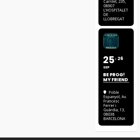
Carrilet, 235,
08907
L'HOSPITALET
DE
LLOBREGAT
25
26
SEP
BE PROG!
MY FRIEND
Poble
Espanyol
, Av.
Francesc
Ferrer i
Guàrdia, 13,
08038
BARCELONA