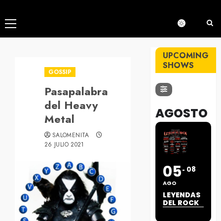
Menú
principal
UPCOMING
SHOWS
GOSSIP
Pasapalabra
del Heavy
AGOSTO
Metal
SALOMENITA
26 JULIO 2021
05
08
AGO
LEYENDAS
DEL ROCK