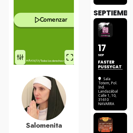
SEPTIEMBR
17
SEP
FASTER
PUSSYCAT
Sala
Totem
, Pol.
Ind.
Landazábal
Calle 1, 10,
31610
NAVARRA
Salomenita