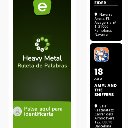
EIDER
Navarra
Arena
, Pl.
Aizagerria, nº
1, 31006
Pamplona,
Navarra
18
AGO
AMYL AND
THE
SNIFFERS
Sala
Razzmatazz
,
Carrer dels
Almogàvers,
122, 08018
Barcelona