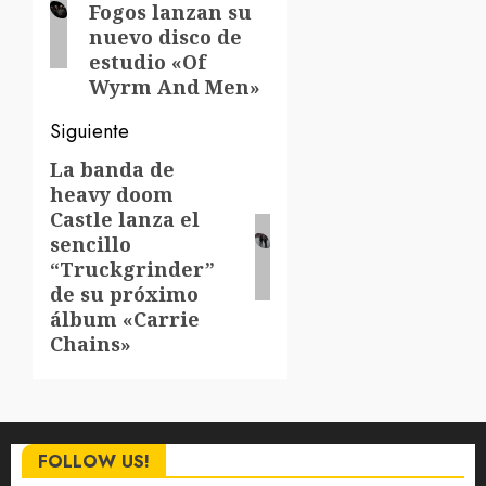
entradas
Fogos lanzan su
nuevo disco de
estudio «Of
Wyrm And Men»
Siguiente
La banda de
Siguiente
heavy doom
entrada:
Castle lanza el
sencillo
“Truckgrinder”
de su próximo
álbum «Carrie
Chains»
FOLLOW US!