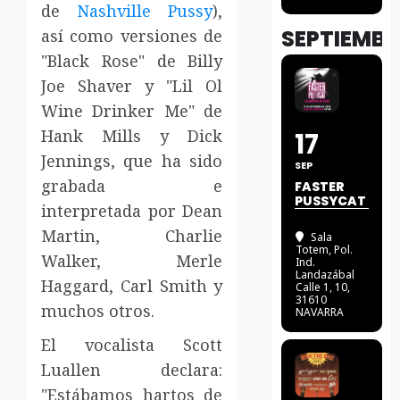
de
Nashville Pussy
),
SEPTIEMBR
así como versiones de
"Black Rose" de Billy
Joe Shaver y "Lil Ol
Wine Drinker Me" de
Hank Mills y Dick
17
Jennings, que ha sido
SEP
grabada e
FASTER
PUSSYCAT
interpretada por Dean
Martin, Charlie
Sala
Totem
, Pol.
Walker, Merle
Ind.
Landazábal
Haggard, Carl Smith y
Calle 1, 10,
31610
muchos otros.
NAVARRA
El vocalista Scott
Luallen declara:
"Estábamos hartos de