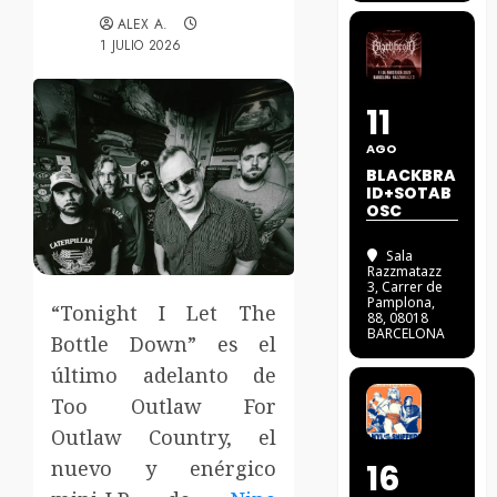
ALEX A.
1 JULIO 2026
11
AGO
BLACKBRA
ID+SOTAB
OSC
Sala
Razzmatazz
3
, Carrer de
Pamplona,
“Tonight I Let The
88, 08018
BARCELONA
Bottle Down” es el
último adelanto de
Too Outlaw For
Outlaw Country, el
nuevo y enérgico
16