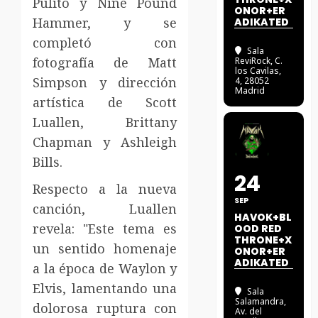
Pulito y Nine Pound
ONOR+ER
Hammer, y se
ADIKATED
completó con
Sala
fotografía de Matt
ReviRock
, C.
los Cavilas,
Simpson y dirección
4, 28052
Madrid
artística de Scott
Luallen, Brittany
Chapman y Ashleigh
Bills.
24
Respecto a la nueva
SEP
canción, Luallen
HAVOK+BL
revela: "Este tema es
OOD RED
THRONE+X
un sentido homenaje
ONOR+ER
ADIKATED
a la época de Waylon y
Elvis, lamentando una
Sala
Salamandra
,
dolorosa ruptura con
Av. del