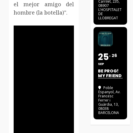
Carrilet, 235,
el mejor amigo del
08907
L'HOSPITALET
hombre (la botella)".
DE
LLOBREGAT
25
26
SEP
BE PROG!
MY FRIEND
Poble
Espanyol
, Av.
Francesc
Ferrer i
Guàrdia, 13,
08038
BARCELONA