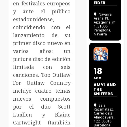
en festivales europeos
EIDER
y ante el público
Navarra
estadounidense,
Arena
, Pl.
Aizagerria, nº
coincidiendo con el
1, 31006
Pamplona,
lanzamiento de su
Navarra
primer disco nuevo en
varios años: un
picture disc de edición
limitada con seis
18
canciones. Too Outlaw
AGO
For Outlaw Country
AMYL AND
THE
incluye cuatro temas
SNIFFERS
nuevos compuestos
Sala
por el dúo Scott
Razzmatazz
,
Carrer dels
Luallen y Blaine
Almogàvers,
122, 08018
Cartwright (también
Barcelona