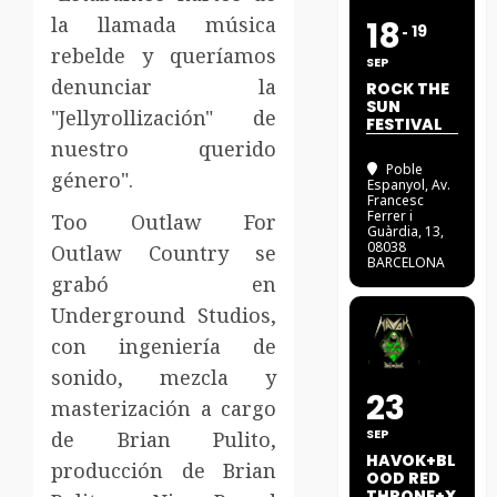
la llamada música
18
19
rebelde y queríamos
SEP
denunciar la
ROCK THE
SUN
"Jellyrollización" de
FESTIVAL
nuestro querido
Poble
género".
Espanyol
, Av.
Francesc
Ferrer i
Too Outlaw For
Guàrdia, 13,
08038
Outlaw Country se
BARCELONA
grabó en
Underground Studios,
con ingeniería de
sonido, mezcla y
23
masterización a cargo
SEP
de Brian Pulito,
HAVOK+BL
producción de Brian
OOD RED
THRONE+X