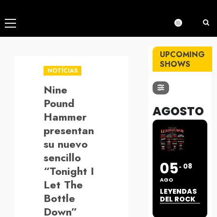
Menú
principal
UPCOMING
SHOWS
NOTÍCIAS
Nine
Pound
AGOSTO
Hammer
presentan
su nuevo
sencillo
05
08
“Tonight I
AGO
Let The
LEYENDAS
Bottle
DEL ROCK
Down”