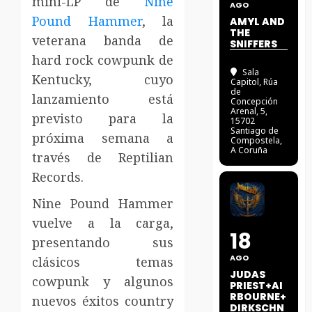
mini-LP de
Nine
AGO
Pound Hammer
, la
AMYL AND
THE
veterana banda de
SNIFFERS
hard rock cowpunk de
Sala
Kentucky, cuyo
Capitol
, Rúa
de
lanzamiento está
Concepción
Arenal, 5,
previsto para la
15702
Santiago de
próxima semana a
Compostela,
A Coruña
través de Reptilian
Records.
Nine Pound Hammer
vuelve a la carga,
18
presentando sus
AGO
clásicos temas
JUDAS
cowpunk y algunos
PRIEST+AI
RBOURNE+
nuevos éxitos country
DIRKSCHN