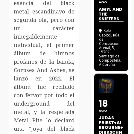
esencia del black
AGO
AMYL AND
metal escandinavo de
THE
SNIFFERS
segunda ola, pero con
un carácter
Sala
Capitol
, Rúa
innegablemente
de
Concepción
individual, el primer
Arenal, 5,
15702
álbum de himnos
Santiago de
Compostela,
profanos de la banda,
A Coruña
Corpses And Ashes, se
lanzó en 2022. El
álbum fue recibido
con fervor por todo el
18
underground del
metal, y la respetada
AGO
JUDAS
Metal Bite lo declaró
PRIEST+AI
RBOURNE+
una "joya del black
DIRKSCHN