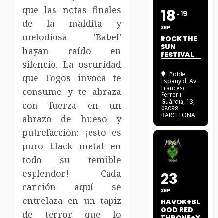
que las notas finales
18
19
de la maldita y
SEP
melodiosa 'Babel'
ROCK THE
SUN
hayan caído en
FESTIVAL
silencio. La oscuridad
Poble
que Fogos invoca te
Espanyol
, Av.
Francesc
consume y te abraza
Ferrer i
Guàrdia, 13,
con fuerza en un
08038
BARCELONA
abrazo de hueso y
putrefacción: ¡esto es
puro black metal en
todo su temible
esplendor! Cada
23
canción aquí se
SEP
entrelaza en un tapiz
HAVOK+BL
OOD RED
de terror que lo
THRONE+X