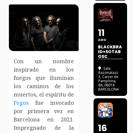
11
AGO
BLACKBRA
ID+SOTAB
OSC
Con un nombre
inspirado en los
Sala
Razzmatazz
fuegos que iluminan
3
, Carrer de
Pamplona,
los caminos de los
88, 08018
BARCELONA
muertos, el espíritu de
Fogos
fue invocado
por primera vez en
Barcelona en 2021.
16
Impregnado de la