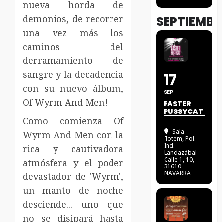
nueva horda de
demonios, de recorrer
SEPTIEMBR
una vez más los
caminos del
derramamiento de
sangre y la decadencia
17
con su nuevo álbum,
SEP
Of Wyrm And Men!
FASTER
PUSSYCAT
Como comienza Of
Sala
Wyrm And Men con la
Totem
, Pol.
Ind.
rica y cautivadora
Landazábal
Calle 1, 10,
atmósfera y el poder
31610
NAVARRA
devastador de 'Wyrm',
un manto de noche
desciende... uno que
no se disipará hasta