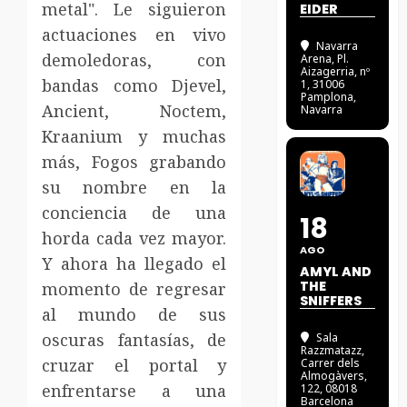
metal". Le siguieron
EIDER
actuaciones en vivo
Navarra
demoledoras, con
Arena
, Pl.
Aizagerria, nº
bandas como Djevel,
1, 31006
Pamplona,
Ancient, Noctem,
Navarra
Kraanium y muchas
más, Fogos grabando
su nombre en la
conciencia de una
18
horda cada vez mayor.
AGO
Y ahora ha llegado el
AMYL AND
THE
momento de regresar
SNIFFERS
al mundo de sus
oscuras fantasías, de
Sala
Razzmatazz
,
cruzar el portal y
Carrer dels
Almogàvers,
enfrentarse a una
122, 08018
Barcelona