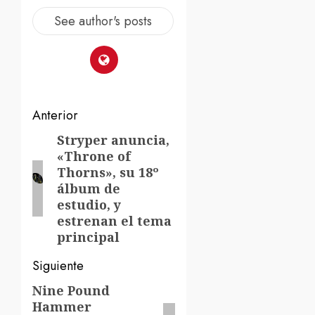
See author's posts
Navegación
Anterior
de
Stryper anuncia,
Entrada
«Throne of
anterior:
entradas
Thorns», su 18º
álbum de
estudio, y
estrenan el tema
principal
Siguiente
Nine Pound
Siguiente
Hammer
entrada: