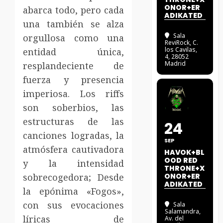
ONOR+ER
abarca todo, pero cada
ADIKATED
una también se alza
Sala
orgullosa como una
ReviRock
, C.
los Cavilas,
entidad única,
4, 28052
Madrid
resplandeciente de
fuerza y ​​presencia
imperiosa. Los riffs
son soberbios, las
estructuras de las
24
canciones logradas, la
SEP
atmósfera cautivadora
HAVOK+BL
OOD RED
y la intensidad
THRONE+X
sobrecogedora; Desde
ONOR+ER
ADIKATED
la epónima «Fogos»,
con sus evocaciones
Sala
Salamandra
,
líricas de
Av. del