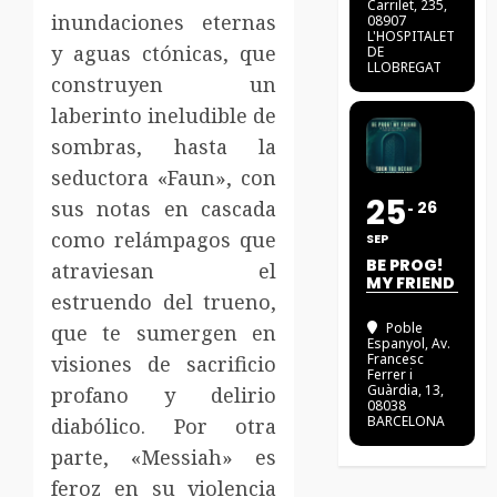
Carrilet, 235,
inundaciones eternas
08907
L'HOSPITALET
y aguas ctónicas, que
DE
LLOBREGAT
construyen un
laberinto ineludible de
sombras, hasta la
seductora «Faun», con
25
sus notas en cascada
26
como relámpagos que
SEP
BE PROG!
atraviesan el
MY FRIEND
estruendo del trueno,
Poble
que te sumergen en
Espanyol
, Av.
Francesc
visiones de sacrificio
Ferrer i
Guàrdia, 13,
profano y delirio
08038
BARCELONA
diabólico. Por otra
parte, «Messiah» es
feroz en su violencia