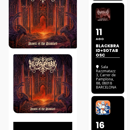
11
AGO
BLACKBRA
ID+SOTAB
OSC
Sala
Razzmatazz
3
, Carrer de
Pamplona,
88, 08018
BARCELONA
16
Reproductor