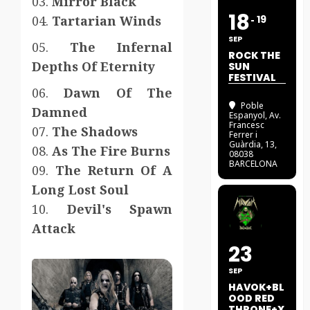
03.
Mirror Black
18
04.
Tartarian Winds
19
SEP
05.
The Infernal
ROCK THE
Depths Of Eternity
SUN
FESTIVAL
06.
Dawn Of The
Poble
Damned
Espanyol
, Av.
Francesc
07.
The Shadows
Ferrer i
Guàrdia, 13,
08.
As The Fire Burns
08038
BARCELONA
09.
The Return Of A
Long Lost Soul
10.
Devil's Spawn
Attack
23
SEP
HAVOK+BL
OOD RED
THRONE+X