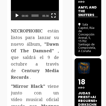
AGO
de
AMYL AND
vídeo
THE
SNIFFERS
00:00
05:30
Sala
Capitol
, Rúa
NECROPHOBIC
están
de
Concepción
listos para lanzar su
Arenal, 5,
15702
nuevo álbum,
"Dawn
Santiago de
Compostela,
Of The Damned"
,
A Coruña
que saldrá el 9 de
octubre a través
de
Century Media
Records
.
18
"Mirror Black"
viene
AGO
junto con un
JUDAS
PRIEST+AI
vídeo musical oficial
RBOURNE+
DIRKSCHN