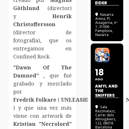
creado por
Magnus
EIDER
Göthlund
(director)
Navarra
y
Henrik
Arena
, Pl.
Aizagerria, nº
Christoffersson
1, 31006
Pamplona,
(director de
Navarra
fotografía), que os
entregamos en
Confined Rock.
"Dawn Of The
18
Damned"
, que fué
AGO
grabado y mezclado
AMYL AND
THE
por
SNIFFERS
Fredrik
Folkare
(
UNLEASHED
,
FIRESPAW
) y que una vez más
Sala
Razzmatazz
,
viene con artwork de
Carrer dels
Almogàvers,
Kristian "Necrolord"
122, 08018
Barcelona