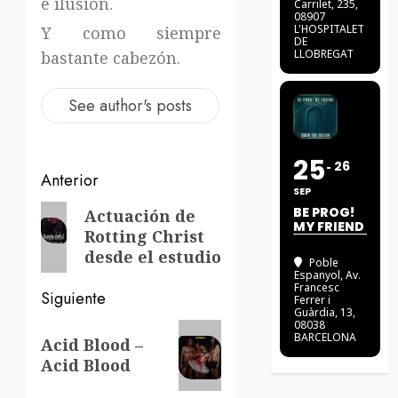
e ilusión.
Carrilet, 235,
08907
L'HOSPITALET
Y como siempre
DE
LLOBREGAT
bastante cabezón.
See author's posts
25
26
Navegación
Anterior
SEP
de
Entrada
BE PROG!
Actuación de
MY FRIEND
Rotting Christ
anterior:
entradas
desde el estudio
Poble
Espanyol
, Av.
Francesc
Siguiente
Ferrer i
Guàrdia, 13,
08038
Siguiente
BARCELONA
Acid Blood –
entrada:
Acid Blood