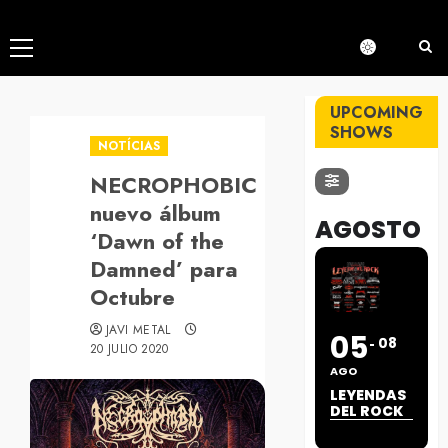
Menú
principal
UPCOMING
SHOWS
NOTÍCIAS
NECROPHOBIC
nuevo álbum
AGOSTO
‘Dawn of the
Damned’ para
Octubre
JAVI METAL
05
08
20 JULIO 2020
AGO
LEYENDAS
DEL ROCK