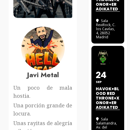
ONOR+ER
ADIKATED
Sala
ReviRock
, C.
los Cavilas,
4, 28052
Madrid
24
Javi Metal
SEP
Un poco de mala
HAVOK+BL
OOD RED
hostia.
THRONE+X
ONOR+ER
Una porción grande de
ADIKATED
locura.
Sala
Unas rayitas de alegría
Salamandra
,
Av. del