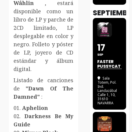
Wåhlin
, estará
disponible como un
SEPTIEMBR
libro de LP y parche de
2CD limitado, LP
desplegable en color y
negro. Folleto y póster
17
de LP, joyero de CD
SEP
estándar y álbum
FASTER
PUSSYCAT
digital.
Sala
Listado de canciones
Totem
, Pol.
Ind.
de
"Dawn Of The
Landazábal
Calle 1, 10,
Damned"
:
31610
NAVARRA
01.
Aphelion
02.
Darkness Be My
Guide