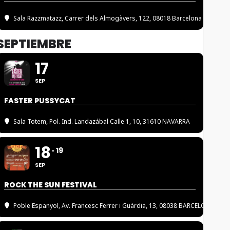
Sala Razzmatazz
, Carrer dels Almogàvers, 122, 08018 Barcelona
SEPTIEMBRE
17
SEP
FASTER PUSSYCAT
Sala Totem
, Pol. Ind. Landazábal Calle 1, 10, 31610 NAVARRA
18
19
SEP
ROCK THE SUN FESTIVAL
Poble Espanyol
, Av. Francesc Ferrer i Guàrdia, 13, 08038 BARCELONA