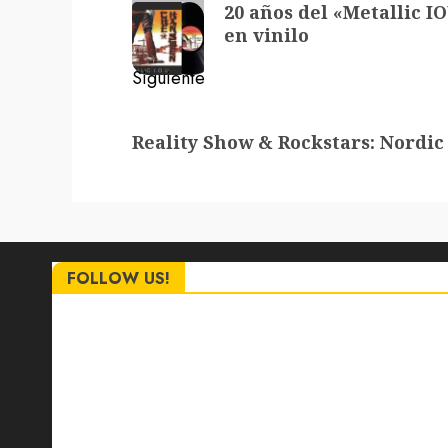
de
20 años del «Metallic 
anterior:
entradas
en vinilo
Siguiente
Siguiente
Reality Show & Rockstars: Nordic
entrada:
FOLLOW US!