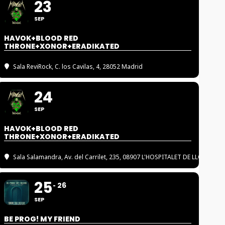
23
SEP
HAVOK+BLOOD RED
THRONE+XONOR+ERADIKATED
Sala ReviRock
, C. los Cavilas, 4, 28052 Madrid
24
SEP
HAVOK+BLOOD RED
THRONE+XONOR+ERADIKATED
Sala Salamandra
, Av. del Carrilet, 235, 08907 L'HOSPITALET DE LLOBREGA
25
26
SEP
BE PROG! MY FRIEND