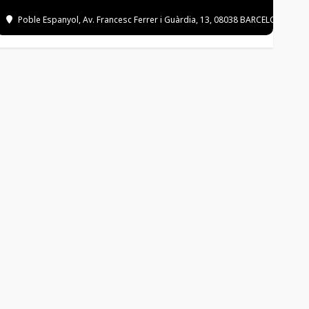
Poble Espanyol
, Av. Francesc Ferrer i Guàrdia, 13, 08038 BARCELONA