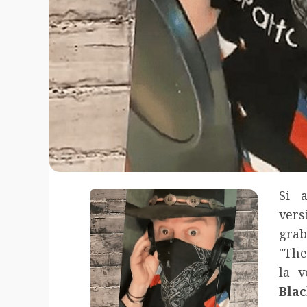
Si 
vers
grab
"The
la v
Bla