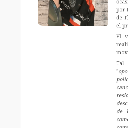
ocas
por 
de T
el p
El 
rea
movi
Tal
"
opo
poli
canc
resi
desc
de 
come
comi