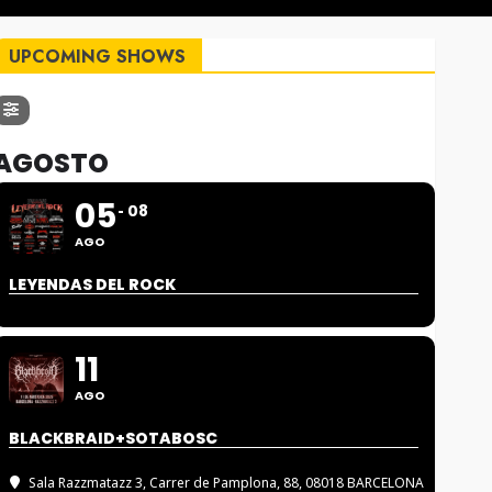
UPCOMING SHOWS
AGOSTO
05
08
AGO
LEYENDAS DEL ROCK
11
AGO
BLACKBRAID+SOTABOSC
Sala Razzmatazz 3
, Carrer de Pamplona, 88, 08018 BARCELONA