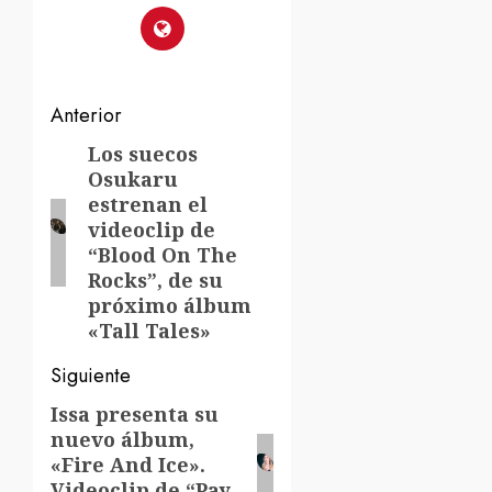
Navegación
Anterior
de
Los suecos
Entrada
Osukaru
anterior:
entradas
estrenan el
videoclip de
“Blood On The
Rocks”, de su
próximo álbum
«Tall Tales»
Siguiente
Issa presenta su
Siguiente
nuevo álbum,
entrada:
«Fire And Ice».
Videoclip de “Pay