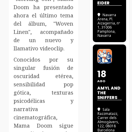
EIDER
Doom ha presentado
ahora el último tema
Navarra
Arena
, Pl.
del álbum, "Woven
Aizagerria, nº
1, 31006
Linen", acompañado
Pamplona,
Navarra
de un nuevo y
llamativo videoclip.
Conocidos por su
singular fusión de
18
oscuridad etérea,
AGO
sensibilidad pop
AMYL AND
gótica, texturas
THE
SNIFFERS
psicodélicas y
narrativa
Sala
Razzmatazz
,
cinematográfica,
Carrer dels
Almogàvers,
Mama Doom sigue
122, 08018
Barcelona