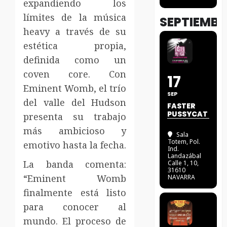
expandiendo los
límites de la música
SEPTIEMBR
heavy a través de su
estética propia,
definida como un
coven core. Con
17
Eminent Womb, el trío
SEP
del valle del Hudson
FASTER
PUSSYCAT
presenta su trabajo
más ambicioso y
Sala
Totem
, Pol.
emotivo hasta la fecha.
Ind.
Landazábal
La banda comenta:
Calle 1, 10,
31610
“Eminent Womb
NAVARRA
finalmente está listo
para conocer al
mundo. El proceso de