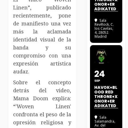
ONOR+ER
Linen”, publicado
ADIKATED
recientemente, pone
Sala
de manifiesto una vez
ReviRock
, C.
los Cavilas,
más la aclamada
4, 28052
Madrid
identidad visual de la
banda y su
compromiso con una
expresión artística
audaz.
24
SEP
Sobre el concepto
HAVOK+BL
detrás del video,
OOD RED
THRONE+X
Mama Doom explica:
ONOR+ER
“'Woven Linen'
ADIKATED
confronta el peso de la
Sala
opresión religiosa y
Salamandra
,
Av. del