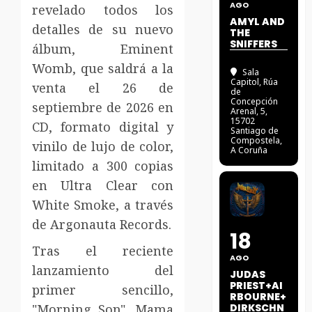
AGO
revelado todos los
AMYL AND
detalles de su nuevo
THE
SNIFFERS
álbum, Eminent
Womb, que saldrá a la
Sala
Capitol
, Rúa
venta el 26 de
de
Concepción
septiembre de 2026 en
Arenal, 5,
15702
CD, formato digital y
Santiago de
Compostela,
vinilo de lujo de color,
A Coruña
limitado a 300 copias
en Ultra Clear con
White Smoke, a través
de Argonauta Records.
18
Tras el reciente
AGO
lanzamiento del
JUDAS
PRIEST+AI
primer sencillo,
RBOURNE+
"Morning Son", Mama
DIRKSCHN