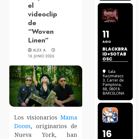
el
videoclip
de
“Woven
11
Linen”
AGO
BLACKBRA
ALEX A.
ID+SOTAB
16 JUNIO 2026
OSC
Sala
Razzmatazz
3
, Carrer de
Pamplona,
88, 08018
BARCELONA
Los visionarios
Mama
Doom
, originarios de
16
Nueva York, han