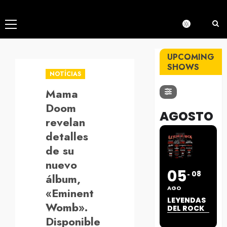
Menú
principal
UPCOMING
SHOWS
NOTÍCIAS
Mama
Doom
AGOSTO
revelan
detalles
de su
nuevo
05
08
álbum,
AGO
«Eminent
LEYENDAS
Womb».
DEL ROCK
Disponible