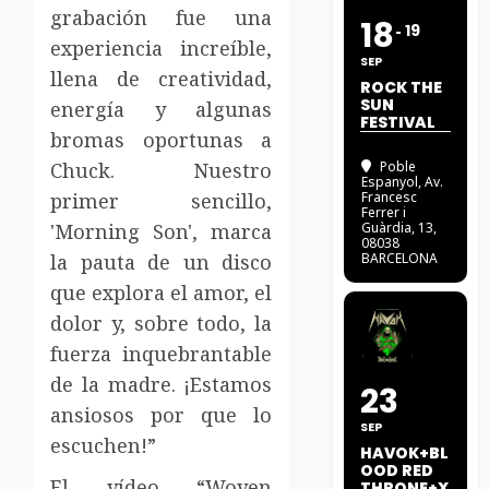
grabación fue una
18
19
experiencia increíble,
SEP
llena de creatividad,
ROCK THE
SUN
energía y algunas
FESTIVAL
bromas oportunas a
Chuck. Nuestro
Poble
Espanyol
, Av.
primer sencillo,
Francesc
Ferrer i
'Morning Son', marca
Guàrdia, 13,
08038
la pauta de un disco
BARCELONA
que explora el amor, el
dolor y, sobre todo, la
fuerza inquebrantable
de la madre. ¡Estamos
23
ansiosos por que lo
SEP
escuchen!”
HAVOK+BL
OOD RED
El vídeo “Woven
THRONE+X