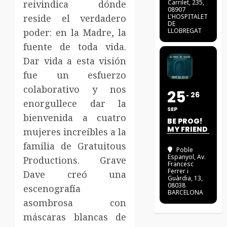
reivindica dónde
Carrilet, 235,
08907
reside el verdadero
L'HOSPITALET
DE
poder: en la Madre, la
LLOBREGAT
fuente de toda vida.
Dar vida a esta visión
fue un esfuerzo
colaborativo y nos
25
26
enorgullece dar la
SEP
bienvenida a cuatro
BE PROG!
MY FRIEND
mujeres increíbles a la
familia de Gratuitous
Poble
Espanyol
, Av.
Productions. Grave
Francesc
Ferrer i
Dave creó una
Guàrdia, 13,
08038
escenografía
BARCELONA
asombrosa con
máscaras blancas de