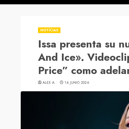
NOTÍCIAS
Issa presenta su n
And Ice». Videocl
Price” como adela
ALEX A.
16 JUNIO 2026