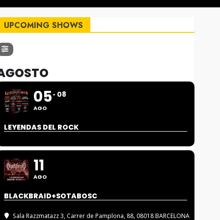
UPCOMING SHOWS
AGOSTO
05
08
AGO
LEYENDAS DEL ROCK
11
AGO
BLACKBRAID+SOTABOSC
Sala Razzmatazz 3
, Carrer de Pamplona, 88, 08018 BARCELONA