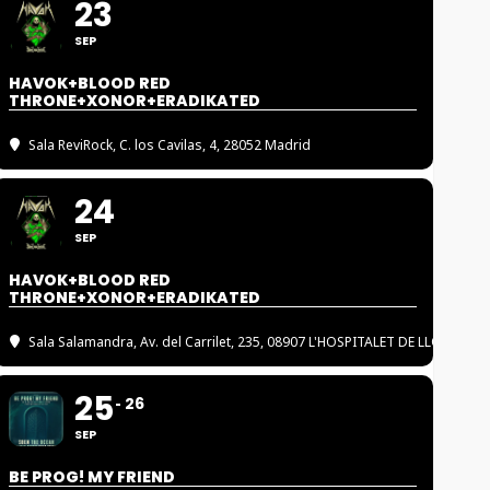
23
SEP
HAVOK+BLOOD RED
THRONE+XONOR+ERADIKATED
Sala ReviRock
, C. los Cavilas, 4, 28052 Madrid
24
SEP
HAVOK+BLOOD RED
THRONE+XONOR+ERADIKATED
Sala Salamandra
, Av. del Carrilet, 235, 08907 L'HOSPITALET DE LLOBREGA
25
26
SEP
BE PROG! MY FRIEND