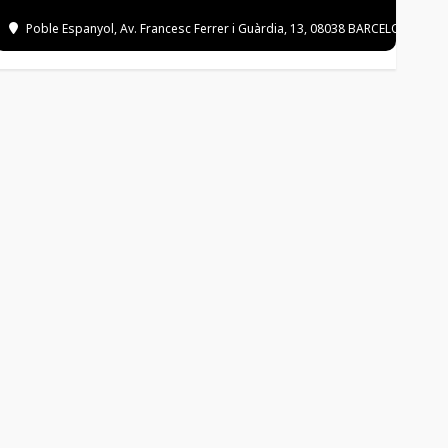
Poble Espanyol
, Av. Francesc Ferrer i Guàrdia, 13, 08038 BARCELONA