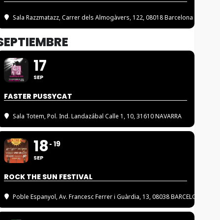
Sala Razzmatazz
, Carrer dels Almogàvers, 122, 08018 Barcelona
SEPTIEMBRE
17
SEP
FASTER PUSSYCAT
Sala Totem
, Pol. Ind. Landazábal Calle 1, 10, 31610 NAVARRA
18
19
SEP
ROCK THE SUN FESTIVAL
Poble Espanyol
, Av. Francesc Ferrer i Guàrdia, 13, 08038 BARCELONA