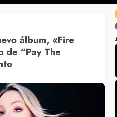
uevo álbum, «Fire
ip de “Pay The
nto