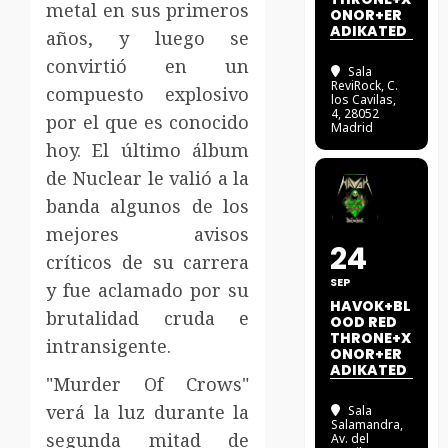
metal en sus primeros
ONOR+ER
ADIKATED
años, y luego se
convirtió en un
Sala
ReviRock
, C.
compuesto explosivo
los Cavilas,
4, 28052
por el que es conocido
Madrid
hoy. El último álbum
de Nuclear le valió a la
banda algunos de los
mejores avisos
24
críticos de su carrera
SEP
y fue aclamado por su
HAVOK+BL
brutalidad cruda e
OOD RED
THRONE+X
intransigente.
ONOR+ER
ADIKATED
"Murder Of Crows"
verá la luz durante la
Sala
Salamandra
,
segunda mitad de
Av. del