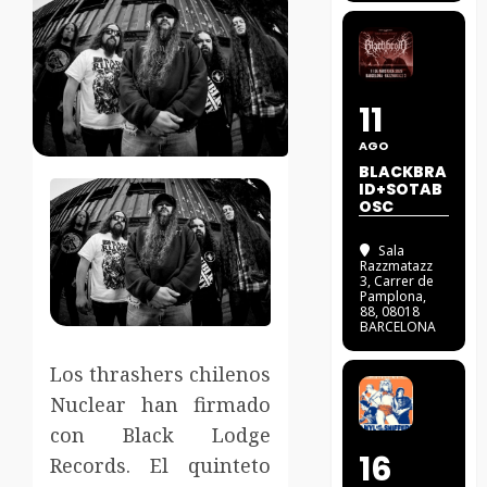
11
AGO
BLACKBRA
ID+SOTAB
OSC
Sala
Razzmatazz
3
, Carrer de
Pamplona,
88, 08018
BARCELONA
Los thrashers chilenos
Nuclear han firmado
con Black Lodge
16
Records. El quinteto