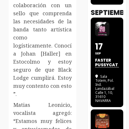
colaboración con un
SEPTIEMBR
sello que comprenda
las necesidades de la
banda tanto artística
como
17
logísticamente. Conocí
a Johan [Haller] en
SEP
FASTER
Estocolmo y estoy
PUSSYCAT
seguro de que Black
Sala
Lodge cumplirá. Estoy
Totem
, Pol.
Ind.
muy contento con esto
Landazábal
Calle 1, 10,
”.
31610
NAVARRA
Matias Leonicio,
vocalista agregó:
“Estamos muy felices
y entusiasmados de