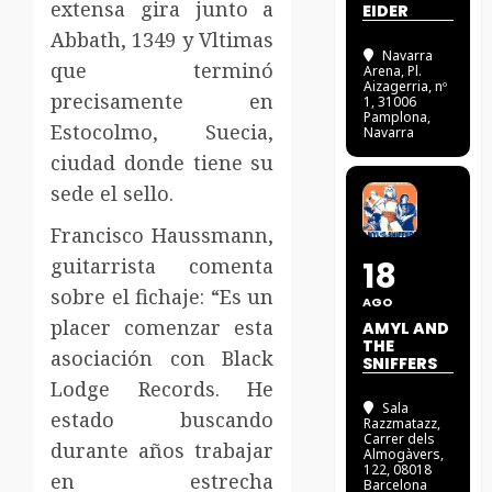
extensa gira junto a
EIDER
Abbath, 1349 y Vltimas
Navarra
que terminó
Arena
, Pl.
Aizagerria, nº
precisamente en
1, 31006
Pamplona,
Estocolmo, Suecia,
Navarra
ciudad donde tiene su
sede el sello.
Francisco Haussmann,
guitarrista comenta
18
sobre el fichaje: “Es un
AGO
placer comenzar esta
AMYL AND
THE
asociación con Black
SNIFFERS
Lodge Records. He
Sala
estado buscando
Razzmatazz
,
Carrer dels
durante años trabajar
Almogàvers,
122, 08018
en estrecha
Barcelona