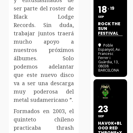
18
ser parte del roster de
19
Black Lodge
SEP
ROCK THE
Records. Sin duda,
SUN
trabajar juntos traerá
FESTIVAL
mucho apoyo a
Poble
nuestros próximos
Espanyol
, Av.
Francesc
álbumes. Solo
Ferrer i
Guàrdia, 13,
podemos adelantar
08038
BARCELONA
que este nuevo disco
va a ser una descarga
muy poderosa del
metal sudamericano ”.
23
Formados en 2003, el
SEP
quinteto chileno
HAVOK+BL
practicaba thrash
OOD RED
THRONE+X