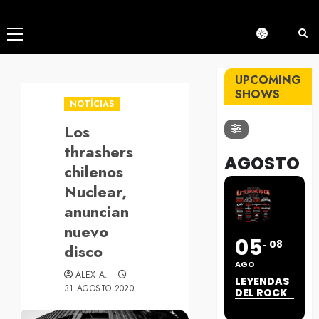
Menú
principal
UPCOMING
SHOWS
NOTÍCIAS
Los
thrashers
AGOSTO
chilenos
Nuclear,
anuncian
nuevo
05
08
disco
AGO
ALEX A.
LEYENDAS
31 AGOSTO 2020
DEL ROCK