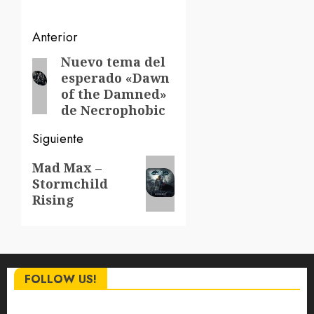
Navegación
Anterior
de
Nuevo tema del
Entrada
esperado «Dawn
anterior:
entradas
of the Damned»
de Necrophobic
Siguiente
Siguiente
Mad Max –
Stormchild
entrada:
Rising
FOLLOW US!