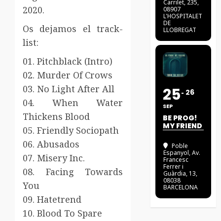
Carrilet, 235,
2020.
08907
L'HOSPITALET
DE
Os dejamos el track-
LLOBREGAT
list:
01. Pitchblack (Intro)
02. Murder Of Crows
03. No Light After All
25
26
04. When Water
SEP
Thickens Blood
BE PROG!
MY FRIEND
05. Friendly Sociopath
06. Abusados
Poble
Espanyol
, Av.
07. Misery Inc.
Francesc
Ferrer i
08. Facing Towards
Guàrdia, 13,
08038
You
BARCELONA
09. Hatetrend
10. Blood To Spare