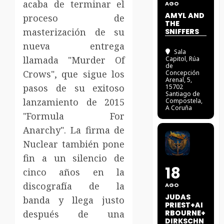
acaba de terminar el
AGO
AMYL AND
proceso de
THE
masterización de su
SNIFFERS
nueva entrega
Sala
llamada "Murder Of
Capitol
, Rúa
de
Crows", que sigue los
Concepción
Arenal, 5,
pasos de su exitoso
15702
Santiago de
lanzamiento de 2015
Compostela,
A Coruña
"Formula For
Anarchy".
La firma de
Nuclear también pone
fin a un silencio de
18
cinco años en la
discografía de la
AGO
JUDAS
banda y llega justo
PRIEST+AI
después de una
RBOURNE+
DIRKSCHN