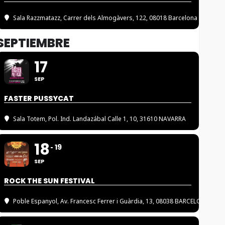
Sala Razzmatazz
, Carrer dels Almogàvers, 122, 08018 Barcelona
SEPTIEMBRE
17
SEP
FASTER PUSSYCAT
Sala Totem
, Pol. Ind. Landazábal Calle 1, 10, 31610 NAVARRA
18
19
SEP
ROCK THE SUN FESTIVAL
Poble Espanyol
, Av. Francesc Ferrer i Guàrdia, 13, 08038 BARCELONA