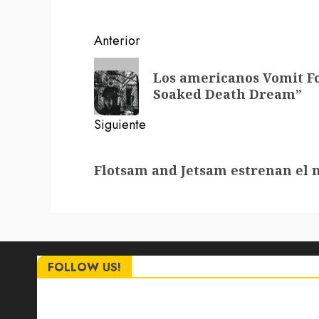
Navegación
Anterior
de
Entrada
Los americanos Vomit Fo
anterior:
entradas
Soaked Death Dream”
Siguiente
Siguiente
Flotsam and Jetsam estrenan el 
entrada:
FOLLOW US!