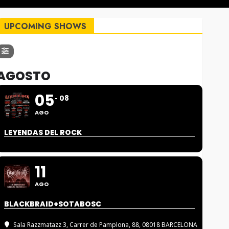
UPCOMING SHOWS
AGOSTO
05
08
AGO
LEYENDAS DEL ROCK
11
AGO
BLACKBRAID+SOTABOSC
Sala Razzmatazz 3
, Carrer de Pamplona, 88, 08018 BARCELONA