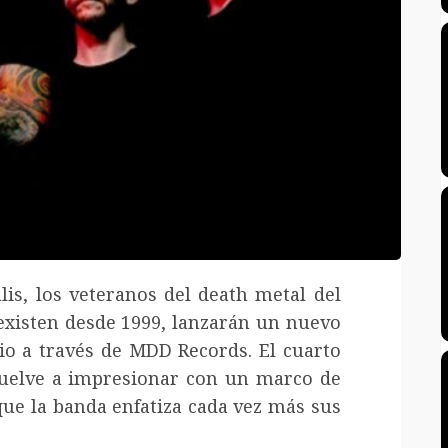
is, los veteranos del death metal del
xisten desde 1999, lanzarán un nuevo
io a través de MDD Records. El cuarto
vuelve a impresionar con un marco de
que la banda enfatiza cada vez más sus