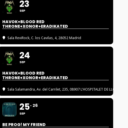
23
SEP
HAVOK+BLOOD RED
THRONE+XONOR+ERADIKATED
Sala ReviRock
, C. los Cavilas, 4, 28052 Madrid
24
SEP
HAVOK+BLOOD RED
THRONE+XONOR+ERADIKATED
Sala Salamandra
, Av. del Carrilet, 235, 08907 L'HOSPITALET DE LLOBREGA
25
26
SEP
BE PROG! MY FRIEND