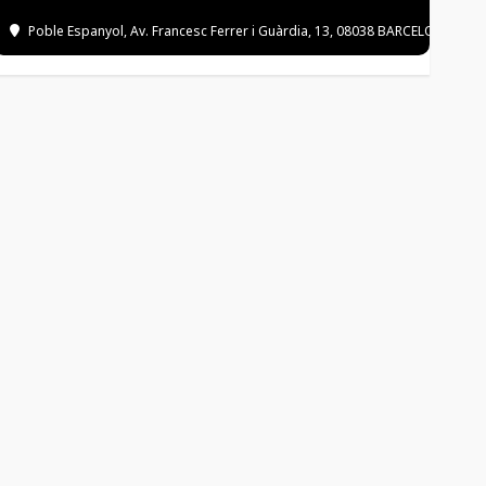
Poble Espanyol
, Av. Francesc Ferrer i Guàrdia, 13, 08038 BARCELONA