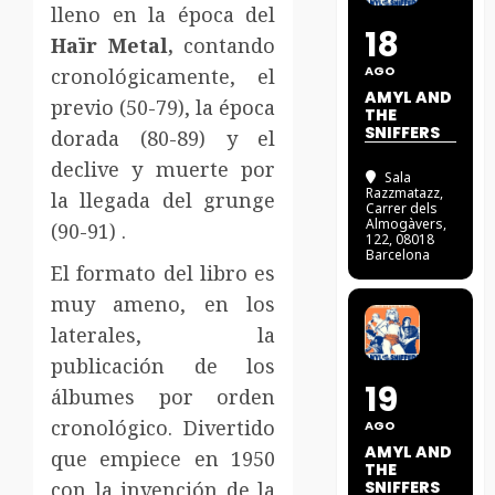
lleno en la época del
18
Haïr Metal,
contando
AGO
cronológicamente, el
AMYL AND
previo (50-79), la época
THE
SNIFFERS
dorada (80-89) y el
declive y muerte por
Sala
Razzmatazz
,
la llegada del grunge
Carrer dels
Almogàvers,
(90-91) .
122, 08018
Barcelona
El formato del libro es
muy ameno, en los
laterales, la
publicación de los
19
álbumes por orden
cronológico. Divertido
AGO
AMYL AND
que empiece en 1950
THE
con la invención de la
SNIFFERS