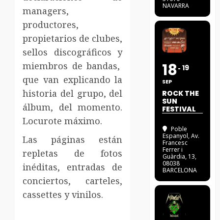
NAVARRA
managers,
productores,
propietarios de clubes,
sellos discográficos y
miembros de bandas,
18
19
que van explicando la
SEP
historia del grupo, del
ROCK THE
SUN
álbum, del momento.
FESTIVAL
Locurote máximo.
Poble
Espanyol
, Av.
Las páginas están
Francesc
Ferrer i
repletas de fotos
Guàrdia, 13,
08038
inéditas, entradas de
BARCELONA
conciertos, carteles,
cassettes y vinilos.