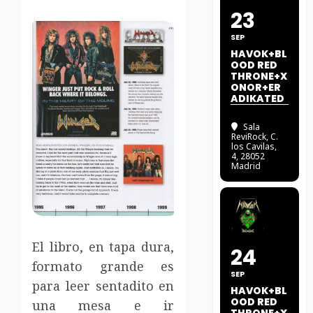
23
SEP
HAVOK+BL
OOD RED
THRONE+X
ONOR+ER
ADIKATED
Sala
ReviRock
, C.
los Cavilas,
4, 28052
Madrid
El libro, en tapa dura,
24
formato grande es
SEP
para leer sentadito en
HAVOK+BL
OOD RED
una mesa e ir