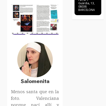
Guàrdia, 13,
08038
BARCELONA
Salomenita
Menos santa que en la
foto. Valenciana
porque nací allí y