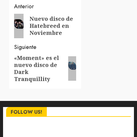
Navegación
Anterior
de
Entrada
Nuevo disco de
Hatebreed en
anterior:
entradas
Noviembre
Siguiente
«Moment» es el
Siguiente
nuevo disco de
entrada:
Dark
Tranquillity
FOLLOW US!