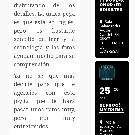
THRONE+X
disfrutando de los
ONOR+ER
ADIKATED
detalles. La única pega
es que está en inglés,
Sala
Salamandra
,
pero es bastante
Av. del
Carrilet, 235,
sencillo de leer y la
08907
L'HOSPITALET
cronología y las fotos
DE
LLOBREGAT
ayudan mucho para su
comprensión.
Ya no sé qué más
decirte para que te
25
26
agencies con esta
SEP
joyita que te hará
BE PROG!
pasar unos ratos muy,
MY FRIEND
pero que muy
Poble
entretenidos.
Espanyol
, Av.
Francesc
Ferrer i