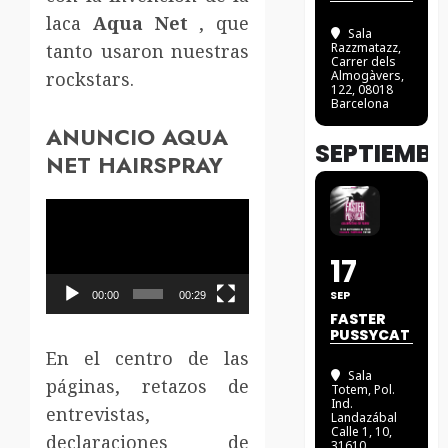
laca
Aqua Net
, que
Sala
tanto usaron nuestras
Razzmatazz
,
Carrer dels
rockstars.
Almogàvers,
122, 08018
Barcelona
ANUNCIO AQUA
SEPTIEMBR
NET HAIRSPRAY
Reproductor
de
17
vídeo
SEP
00:00
00:29
FASTER
PUSSYCAT
En el centro de las
Sala
páginas, retazos de
Totem
, Pol.
Ind.
entrevistas,
Landazábal
Calle 1, 10,
declaraciones de
31610