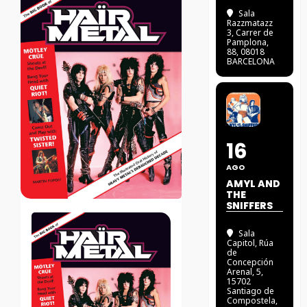
Sala
Razzmatazz
3
, Carrer de
Pamplona,
88, 08018
BARCELONA
16
AGO
AMYL AND
THE
SNIFFERS
Sala
Capitol
, Rúa
de
Concepción
Arenal, 5,
15702
Santiago de
Compostela,