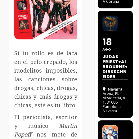
A Coruña
18
AGO
Si tu rollo es de laca
JUDAS
en el pelo crepado, los
PRIEST+AI
RBOURNE+
modelitos imposibles,
DIRKSCHN
EIDER
las canciones sobre
drogas, chicas, drogas,
Navarra
Arena
, Pl.
chicas y más drogas y
Aizagerria, nº
1, 31006
chicas, este es tu libro.
Pamplona,
Navarra
El periodista, escritor
y músico
Martin
Popoff
nos mete de