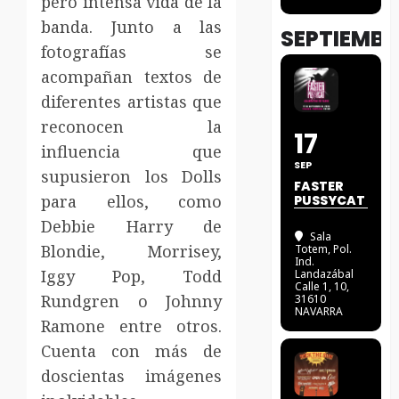
pero intensa vida de la
banda. Junto a las
SEPTIEMBR
fotografías se
acompañan textos de
diferentes artistas que
reconocen la
17
influencia que
SEP
supusieron los Dolls
FASTER
para ellos, como
PUSSYCAT
Debbie Harry de
Sala
Blondie, Morrisey,
Totem
, Pol.
Ind.
Iggy Pop, Todd
Landazábal
Calle 1, 10,
Rundgren o Johnny
31610
NAVARRA
Ramone entre otros.
Cuenta
con más de
doscientas imágenes