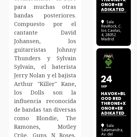
ONOR+ER
para muchas otras
ADIKATED
bandas posteriores.
Sala
Compuesto por el
ReviRock
, C.
los Cavilas,
cantante David
4, 28052
Madrid
Johansen, los
guitarristas Johnny
Thunders y Sylvain
Sylvain, el baterista
Jerry Nolan y el bajista
24
Arthur "Killer" Kane,
SEP
los Dolls son la
HAVOK+BL
OOD RED
influencia reconocida
THRONE+X
ONOR+ER
de bandas tan diversas
ADIKATED
como Blondie, The
Ramones, Motley
Sala
Salamandra
,
Crüe, Guns N Roses,
Av. del