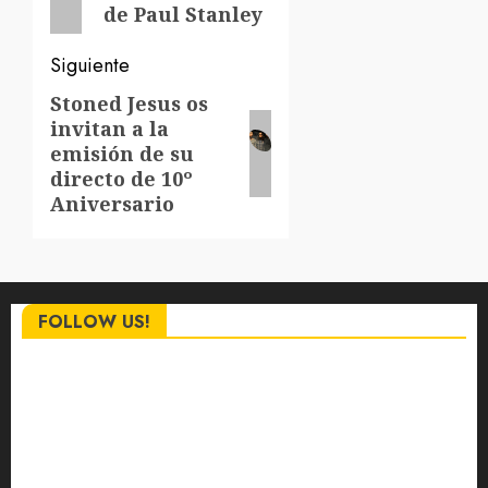
entradas
de Paul Stanley
Siguiente
Stoned Jesus os
Siguiente
invitan a la
entrada:
emisión de su
directo de 10º
Aniversario
FOLLOW US!