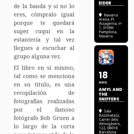
EIDER
de la banda y si no lo
eres, cómpralo igual
Navarra
Arena
, Pl.
porque te quedará
Aizagerria, nº
1, 31006
super cuqui en la
Pamplona,
Navarra
estantería y tal vez
llegues a escuchar al
grupo alguna vez.
El libro en sí mismo,
18
tal como se menciona
AGO
en su título, es una
AMYL AND
recopilación de
THE
SNIFFERS
fotografías realizadas
por el famoso
Sala
Razzmatazz
,
fotógrafo Bob Gruen a
Carrer dels
Almogàvers,
lo largo de la corta
122, 08018
Barcelona