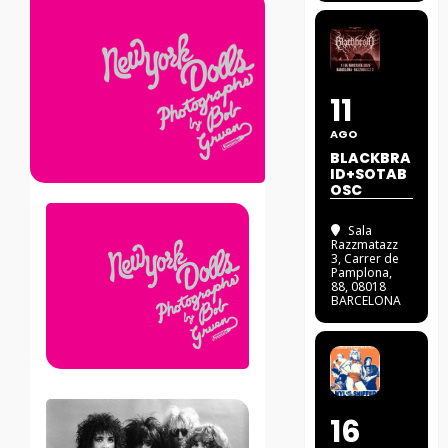
11
AGO
BLACKBRA
ID+SOTAB
OSC
Sala
Razzmatazz
3
, Carrer de
Pamplona,
88, 08018
BARCELONA
16