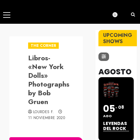
Menú
principal
UPCOMING
SHOWS
THE CORNER
Libros-
«New York
AGOSTO
Dolls»
Photographs
by Bob
Gruen
05
08
LOURDES F.
AGO
11 NOVIEMBRE 2020
LEYENDAS
DEL ROCK