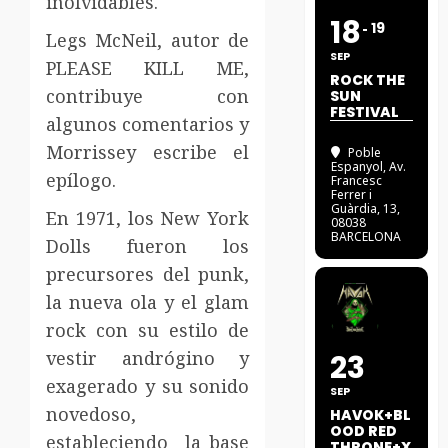
inolvidables.
18
19
Legs McNeil, autor de
SEP
PLEASE KILL ME,
ROCK THE
contribuye con
SUN
FESTIVAL
algunos comentarios y
Morrissey escribe el
Poble
Espanyol
, Av.
epílogo.
Francesc
Ferrer i
Guàrdia, 13,
En 1971, los New York
08038
BARCELONA
Dolls fueron los
precursores del punk,
la nueva ola y el glam
rock con su estilo de
vestir andrógino y
23
exagerado y su sonido
SEP
novedoso,
HAVOK+BL
OOD RED
estableciendo la base
THRONE+X