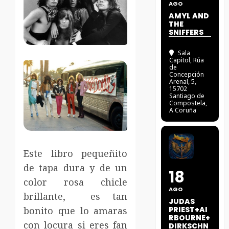
AGO
AMYL AND
THE
SNIFFERS
Sala
Capitol
, Rúa
de
Concepción
Arenal, 5,
15702
Santiago de
Compostela,
A Coruña
Este libro pequeñito
de tapa dura y de un
18
color rosa chicle
AGO
brillante, es tan
JUDAS
bonito que lo amaras
PRIEST+AI
RBOURNE+
con locura si eres fan
DIRKSCHN