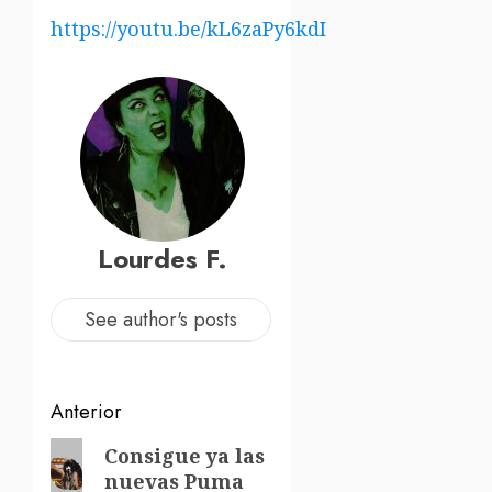
https://youtu.be/kL6zaPy6kdI
Lourdes F.
See author's posts
Navegación
Anterior
de
Entrada
Consigue ya las
nuevas Puma
anterior: