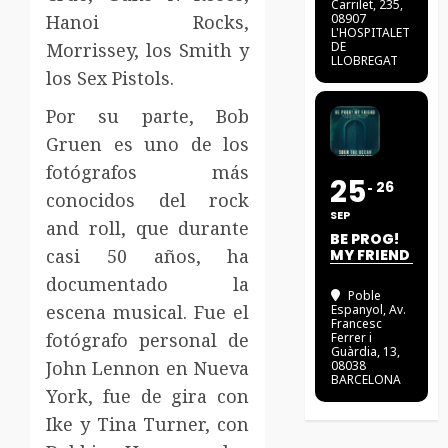
Carrilet, 235,
Hanoi Rocks,
08907
L'HOSPITALET
Morrissey, los Smith y
DE
LLOBREGAT
los Sex Pistols.
Por su parte, Bob
Gruen es uno de los
fotógrafos más
25
26
conocidos del rock
SEP
and roll, que durante
BE PROG!
casi 50 años, ha
MY FRIEND
documentado la
Poble
escena musical. Fue el
Espanyol
, Av.
Francesc
fotógrafo personal de
Ferrer i
Guàrdia, 13,
John Lennon en Nueva
08038
BARCELONA
York, fue de gira con
Ike y Tina Turner, con