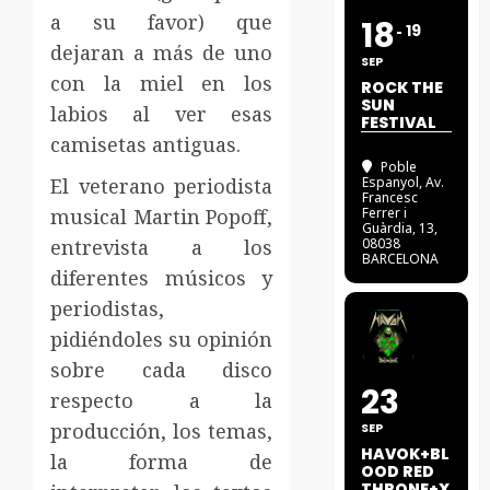
a su favor) que
18
19
dejaran a más de uno
SEP
con la miel en los
ROCK THE
SUN
labios al ver esas
FESTIVAL
camisetas antiguas.
Poble
El veterano periodista
Espanyol
, Av.
Francesc
musical Martin Popoff,
Ferrer i
Guàrdia, 13,
entrevista a los
08038
BARCELONA
diferentes músicos y
periodistas,
pidiéndoles su opinión
sobre cada disco
23
respecto a la
producción, los temas,
SEP
HAVOK+BL
la forma de
OOD RED
THRONE+X