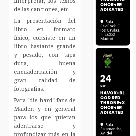
interpretar, los textos
ONOR+ER
de las canciones, etc.
ADIKATED
La presentación del
Sala
ReviRock
, C.
libro en formato
los Cavilas,
4, 28052
físico, consiste en un
Madrid
libro bastante grande
y pesado, con tapa
dura, buena
encuadernación y
24
gran calidad de
SEP
fotografías.
HAVOK+BL
OOD RED
Para "die-hard" fans de
THRONE+X
ONOR+ER
Maiden y en general
ADIKATED
para los que quieran
adentrarse y
Sala
Salamandra
,
profundizar más en la
Av. del