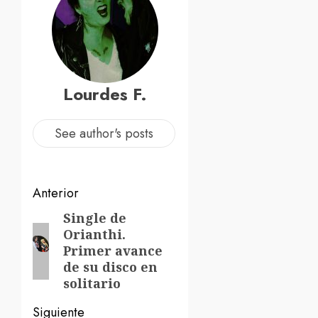
Lourdes F.
See author's posts
Navegación
Anterior
de
Single de
Entrada
Orianthi.
anterior:
entradas
Primer avance
de su disco en
solitario
Siguiente