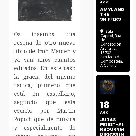
AGO
AMYL AND
THE
SNIFFERS
Sala
Os traemos una
Capitol
, Rúa
de
reseña de otro nuevo
Concepción
Arenal, 5,
libro de Iron Maiden y
15702
Santiago de
ya van unos cuantos
Compostela,
A Coruña
editados. En este caso
la gracia del mismo
radica, primero que
está en castellano,
segundo que está
18
escrito por Martin
AGO
Popoff que de música
JUDAS
PRIEST+AI
y especialmente de
RBOURNE+
DIRKSCHN