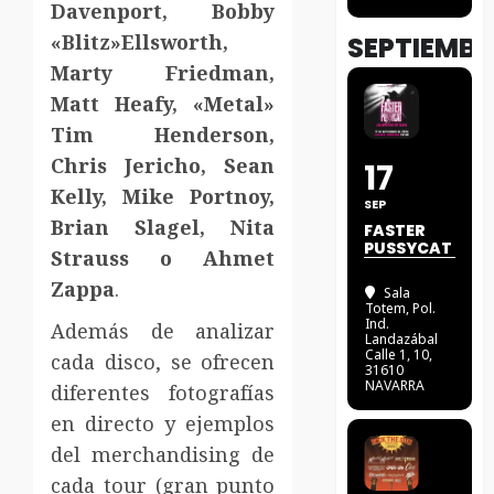
Davenport, Bobby
«Blitz»Ellsworth,
SEPTIEMBR
Marty Friedman,
Matt Heafy, «Metal»
Tim Henderson,
Chris Jericho, Sean
17
Kelly, Mike Portnoy,
SEP
Brian Slagel, Nita
FASTER
PUSSYCAT
Strauss o Ahmet
Zappa
.
Sala
Totem
, Pol.
Ind.
Además de analizar
Landazábal
Calle 1, 10,
cada disco, se ofrecen
31610
NAVARRA
diferentes fotografías
en directo y ejemplos
del merchandising de
cada tour (gran punto