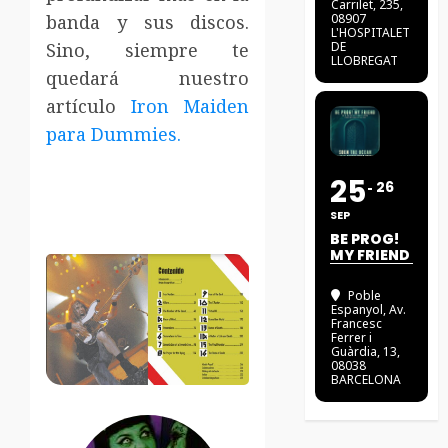
Carrilet, 235,
banda y sus discos.
08907
L'HOSPITALET
Sino, siempre te
DE
LLOBREGAT
quedará nuestro
artículo
Iron Maiden
para Dummies.
25
26
SEP
BE PROG!
MY FRIEND
Poble
Espanyol
, Av.
Francesc
Ferrer i
Guàrdia, 13,
08038
BARCELONA