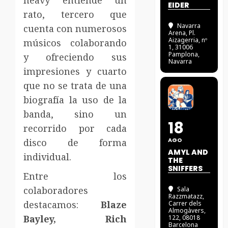
heavy entiende un
EIDER
rato, tercero que
Navarra
cuenta con numerosos
Arena
, Pl.
Aizagerria, nº
músicos colaborando
1, 31006
Pamplona,
y ofreciendo sus
Navarra
impresiones y cuarto
que no se trata de una
biografía la uso de la
banda, sino un
18
recorrido por cada
AGO
disco de forma
AMYL AND
individual.
THE
SNIFFERS
Entre los
colaboradores
Sala
Razzmatazz
,
destacamos:
Blaze
Carrer dels
Almogàvers,
Bayley, Rich
122, 08018
Barcelona