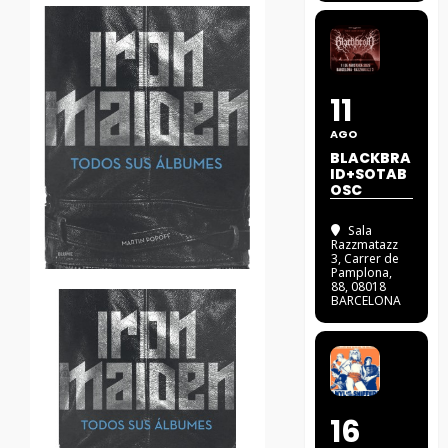
11
AGO
BLACKBRA
ID+SOTAB
OSC
Sala
Razzmatazz
3
, Carrer de
Pamplona,
88, 08018
BARCELONA
16