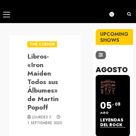
Menú
principal
UPCOMING
SHOWS
THE CORNER
Libros-
«Iron
AGOSTO
Maiden
Todos sus
Álbumes»
de Martin
05
08
Popoff
AGO
LOURDES F.
LEYENDAS
1 SEPTIEMBRE 2020
DEL ROCK