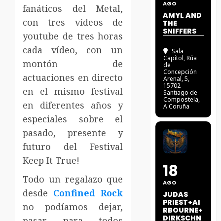
AGO
fanáticos del Metal,
AMYL AND
con tres vídeos de
THE
SNIFFERS
youtube de tres horas
cada vídeo, con un
Sala
Capitol
, Rúa
montón de
de
Concepción
actuaciones en directo
Arenal, 5,
15702
en el mismo festival
Santiago de
Compostela,
en diferentes años y
A Coruña
especiales sobre el
pasado, presente y
futuro del Festival
Keep It True!
18
Todo un regalazo que
AGO
desde
Confined Rock
JUDAS
PRIEST+AI
no podíamos dejar,
RBOURNE+
DIRKSCHN
pasar para todos