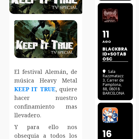
11
AGO
BLACKBRA
ID+SOTAB
OSC
El festival Alemán, de
Sala
Razzmatazz
música Heavy Metal
3
, Carrer de
Pamplona,
KEEP IT TRUE
, quiere
88, 08018
BARCELONA
hacer nuestro
confinamiento mas
llevadero.
Y para ello nos
16
obsequia a todos los