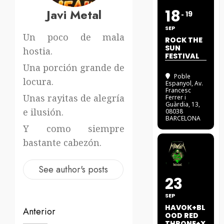
Javi Metal
18
19
SEP
Un poco de mala
ROCK THE
SUN
hostia.
FESTIVAL
Una porción grande de
Poble
locura.
Espanyol
, Av.
Francesc
Unas rayitas de alegría
Ferrer i
Guàrdia, 13,
e ilusión.
08038
BARCELONA
Y como siempre
bastante cabezón.
See author's posts
23
SEP
HAVOK+BL
Navegación
Anterior
OOD RED
THRONE+X