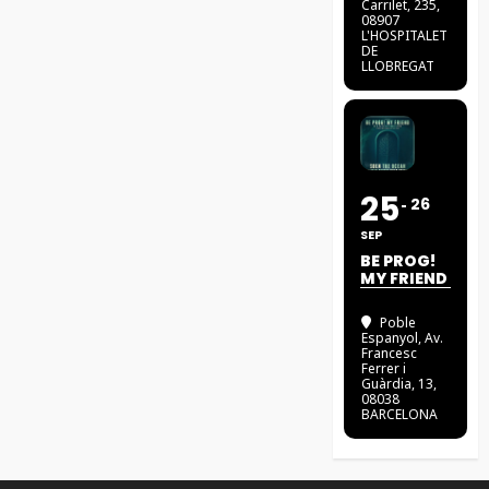
Carrilet, 235,
08907
L'HOSPITALET
DE
LLOBREGAT
25
26
SEP
BE PROG!
MY FRIEND
Poble
Espanyol
, Av.
Francesc
Ferrer i
Guàrdia, 13,
08038
BARCELONA