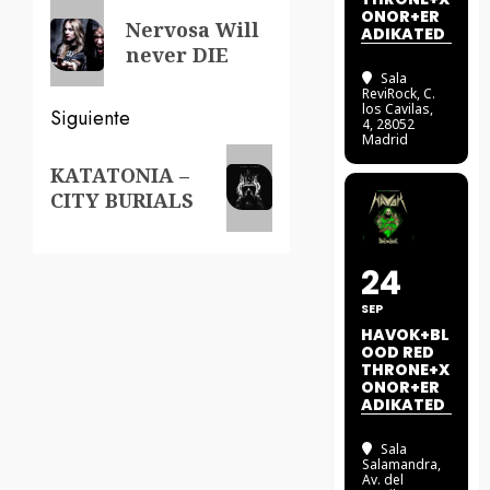
de
Entrada
ONOR+ER
Nervosa Will
ADIKATED
anterior:
entradas
never DIE
Sala
ReviRock
, C.
los Cavilas,
Siguiente
4, 28052
Madrid
Siguiente
KATATONIA –
entrada:
CITY BURIALS
24
SEP
HAVOK+BL
OOD RED
THRONE+X
ONOR+ER
ADIKATED
Sala
Salamandra
,
Av. del