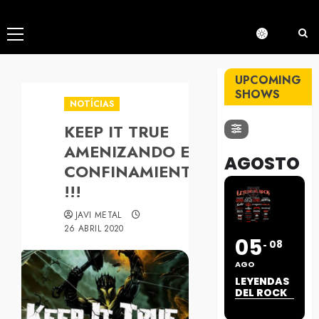
Menú
principal
UPCOMING
SHOWS
NOTÍCIAS
KEEP IT TRUE
AMENIZANDO EL
AGOSTO
CONFINAMIENTO
!!!
JAVI METAL
26 ABRIL 2020
05
08
AGO
LEYENDAS
DEL ROCK