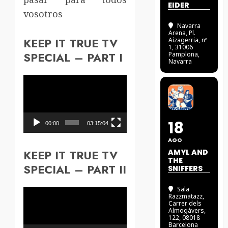
EIDER
vosotros
Navarra
Arena
, Pl.
KEEP IT TRUE TV
Aizagerria, nº
1, 31006
SPECIAL – PART I
Pamplona,
Navarra
Reproductor
de
vídeo
18
00:00
03:15:04
AGO
KEEP IT TRUE TV
AMYL AND
THE
SPECIAL – PART II
SNIFFERS
Sala
Reproductor
Razzmatazz
,
Carrer dels
de
Almogàvers,
122, 08018
vídeo
Barcelona