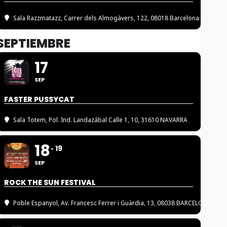
Sala Razzmatazz
, Carrer dels Almogàvers, 122, 08018 Barcelona
SEPTIEMBRE
17
SEP
FASTER PUSSYCAT
Sala Totem
, Pol. Ind. Landazábal Calle 1, 10, 31610 NAVARRA
18
19
SEP
ROCK THE SUN FESTIVAL
Poble Espanyol
, Av. Francesc Ferrer i Guàrdia, 13, 08038 BARCELONA