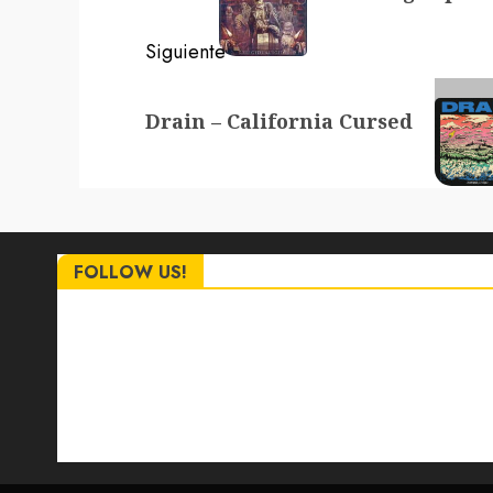
entradas
Siguiente
Siguiente
Drain – California Cursed
entrada:
FOLLOW US!