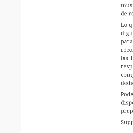
músi
de r
Lo q
digi
par
reco
las 
res
comp
dedi
Pod
dis
prep
Supp