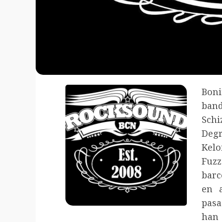
Boni
ban
Sch
Degr
Kelo
Fuz
barc
en 
pasa
han