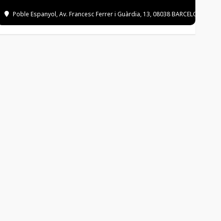
Poble Espanyol
, Av. Francesc Ferrer i Guàrdia, 13, 08038 BARCELONA