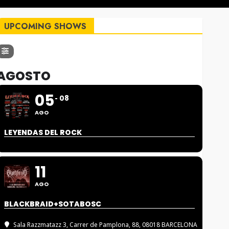
UPCOMING SHOWS
AGOSTO
05
08
AGO
LEYENDAS DEL ROCK
11
AGO
BLACKBRAID+SOTABOSC
Sala Razzmatazz 3
, Carrer de Pamplona, 88, 08018 BARCELONA