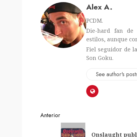
Alex A.
PCDM.
Die-hard fan de 
estilos, aunque con
Fiel seguidor de l
Son Goku.
See author's post
Navegación
Anterior
de
Entrada
Onslaught publ
anterior: