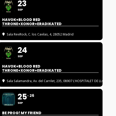
23
SEP
HAVOK+BLOOD RED
THRONE+XONOR+ERADIKATED
Sala ReviRock
, C. los Cavilas, 4, 28052 Madrid
24
SEP
HAVOK+BLOOD RED
THRONE+XONOR+ERADIKATED
Sala Salamandra
, Av. del Carrilet, 235, 08907 L'HOSPITALET DE LLOBREGA
25
26
SEP
BE PROG! MY FRIEND